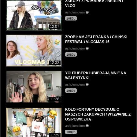
ZAKUPY Z PRIMARKA / BERLIN /
VLOG
ashplumplum
1080p
12:07
ZROBIŁAM JEJ PRANKA / CHIŃSKI
FESTIWAL / VLOGMAS 15
ashplumplum
1080p
12:32
YOUTUBERKI UBIERAJĄ MNIE NA
WALENTYNKI
ashplumplum
1080p
11:28
KOŁO FORTUNY DECYDUJE O
NASZYCH ZAKUPACH / WYZWANIE Z
OSIPOWICZKĄ
ashplumplum
1080p
11:29