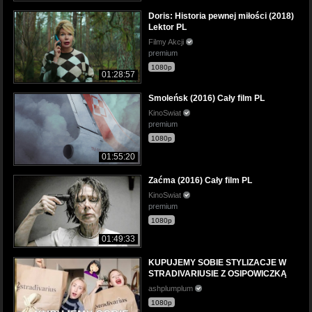
Doris: Historia pewnej miłości (2018)
Lektor PL
Filmy Akcji
premium
1080p
01:28:57
Smoleńsk (2016) Cały film PL
KinoSwiat
premium
1080p
01:55:20
Zaćma (2016) Cały film PL
KinoSwiat
premium
1080p
01:49:33
KUPUJEMY SOBIE STYLIZACJE W
STRADIVARIUSIE Z OSIPOWICZKĄ
ashplumplum
1080p