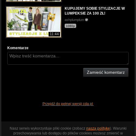
KUPUJEMY SOBIE STYLIZACJE W
LUMPEKSIE ZA 100 ZŁ!
ashplumplum
1080p
11:44
Komentarze
Zamieść komentarz
Przejdź do pełnej wersji cda.pl
Nasz serwis wykorzystuje pliki cookie (zobacz
naszą politykę
). Warunki
przechowywania lub dostępu do plików cookies możesz zmienić w