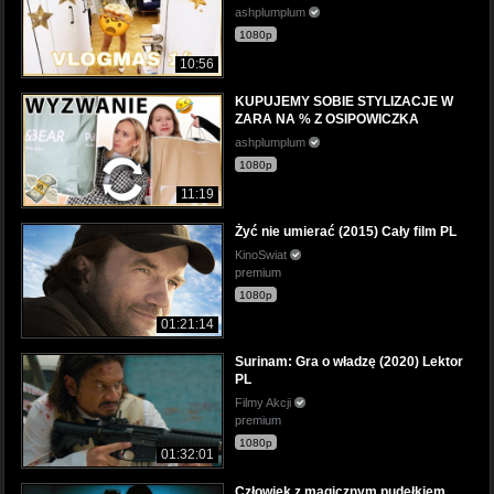
ashplumplum
1080p
10:56
KUPUJEMY SOBIE STYLIZACJE W
ZARA NA % Z OSIPOWICZKA
ashplumplum
1080p
11:19
Żyć nie umierać (2015) Cały film PL
KinoSwiat
premium
1080p
01:21:14
Surinam: Gra o władzę (2020) Lektor
PL
Filmy Akcji
premium
1080p
01:32:01
Człowiek z magicznym pudełkiem