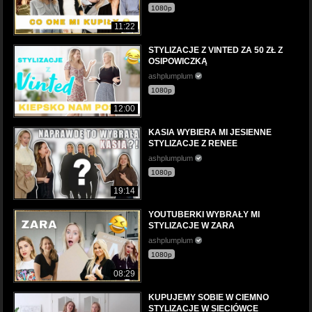
1080p
11:22
STYLIZACJE Z VINTED ZA 50 ZŁ Z
OSIPOWICZKĄ
ashplumplum
1080p
12:00
KASIA WYBIERA MI JESIENNE
STYLIZACJE Z RENEE
ashplumplum
1080p
19:14
YOUTUBERKI WYBRAŁY MI
STYLIZACJE W ZARA
ashplumplum
1080p
08:29
KUPUJEMY SOBIE W CIEMNO
STYLIZACJE W SIECIÓWCE