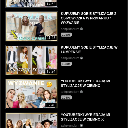
14:52
KUPUJEMY SOBIE STYLIZACJE Z
OSIPOWICZKA W PRIMARKU /
WYZWANIE
ashplumplum
1080p
11:48
KUPUJEMY SOBIE STYLIZACJE W
LUMPEKSIE
ashplumplum
1080p
13:24
YOUTUBERKI WYBIERAJĄ MI
STYLIZACJĘ W CIEMNO
ashplumplum
1080p
07:40
YOUTUBERKI WYBIERAJĄ MI
STYLIZACJE W CIEMNO :o
ashplumplum