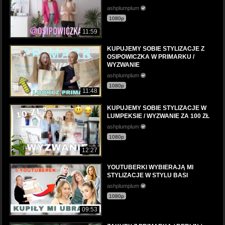
ashplumplum
1080p
11:59
KUPUJEMY SOBIE STYLIZACJE Z
OSIPOWICZKA W PRIMARKU /
WYZWANIE
ashplumplum
1080p
11:48
KUPUJEMY SOBIE STYLIZACJE W
LUMPEKSIE / WYZWANIE ZA 100 ZŁ
ashplumplum
1080p
12:27
YOUTUBERKI WYBIERAJĄ MI
STYLIZACJE W STYLU BASI
ashplumplum
1080p
09:53