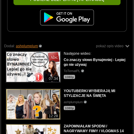
Dodał:
ashplumplum
pokaż opis video
Następne wideo:
Co znaczy słowo Bynajmniej - Lepiej
go nie używaj
ToTematPL
1080p
07:34
YOUTUBERKI WYBIERAJĄ MI
STYLIZACJE NA ŚWIĘTA
ashplumplum
1080p
12:28
ZAPOMNIAŁAM SPODNI /
NAGRYWAMY FIlMY / VLOGMAS 14