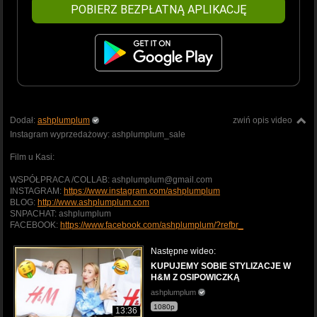
POBIERZ BEZPŁATNĄ APLIKACJĘ
Dodał:
ashplumplum
zwiń opis video
Instagram wyprzedażowy: ashplumplum_sale
Film u Kasi:
WSPÓŁPRACA /COLLAB: ashplumplum@gmail.com
INSTAGRAM:
https://www.instagram.com/ashplumplum
BLOG:
http://www.ashplumplum.com
SNPACHAT: ashplumplum
FACEBOOK:
https://www.facebook.com/ashplumplum/?refbr_
Następne wideo:
KUPUJEMY SOBIE STYLIZACJE W
H&M Z OSIPOWICZKĄ
ashplumplum
1080p
13:36