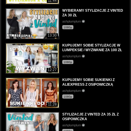
11:44
WYBIERAMY STYLIZACJE Z VINTED
ZA 30 ZŁ
ashplumplum
1080p
13:30
KUPUJEMY SOBIE STYLIZACJE W
LUMPEKSIE / WYZWANIE ZA 100 ZŁ
ashplumplum
1080p
12:27
KUPUJEMY SOBIE SUKIENKI Z
ALIEXPRESS Z OSIPOWICZKĄ
ashplumplum
1080p
11:28
STYLIZACJE Z VINTED ZA 35 ZŁ Z
OSIPOWICZKA
ashplumplum