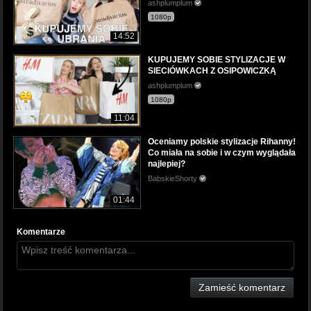
ashplumplum
1080p
14:52
KUPUJEMY SOBIE STYLIZACJE W
SIECIÓWKACH Z OSIPOWICZKĄ
ashplumplum
1080p
11:04
Oceniamy polskie stylizacje Rihanny!
Co miała na sobie i w czym wyglądała
najlepiej?
BabskieShorty
01:44
Komentarze
Zamieść komentarz