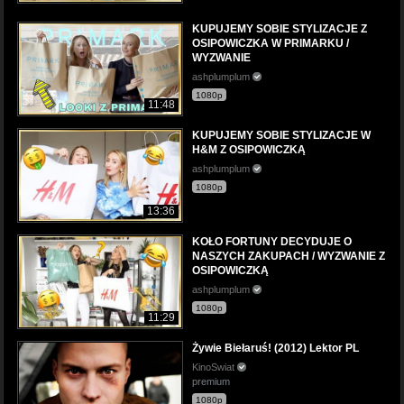
KUPUJEMY SOBIE STYLIZACJE Z
OSIPOWICZKA W PRIMARKU /
WYZWANIE
ashplumplum
1080p
11:48
KUPUJEMY SOBIE STYLIZACJE W
H&M Z OSIPOWICZKĄ
ashplumplum
1080p
13:36
KOŁO FORTUNY DECYDUJE O
NASZYCH ZAKUPACH / WYZWANIE Z
OSIPOWICZKĄ
ashplumplum
1080p
11:29
Żywie Biełaruś! (2012) Lektor PL
KinoSwiat
premium
1080p