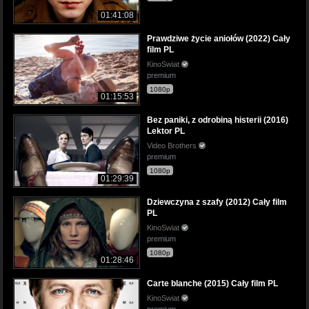
01:41:08
Prawdziwe życie aniołów (2022) Cały
film PL
KinoSwiat
premium
1080p
01:15:53
Bez paniki, z odrobiną histerii (2016)
Lektor PL
Video Brothers
premium
1080p
01:29:39
Dziewczyna z szafy (2012) Cały film
PL
KinoSwiat
premium
1080p
01:28:46
Carte blanche (2015) Cały film PL
KinoSwiat
premium