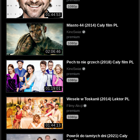
1080p
01:44:53
Miasto 44 (2014) Cały film PL
KinoSwiat
premium
1080p
02:06:46
Pech to nie grzech (2018) Cały film PL
KinoSwiat
premium
1080p
01:19:01
Wesele w Toskanii (2014) Lektor PL
Filmy Akcji
premium
1080p
01:44:13
Powrót do tamtych dni (2021) Cały