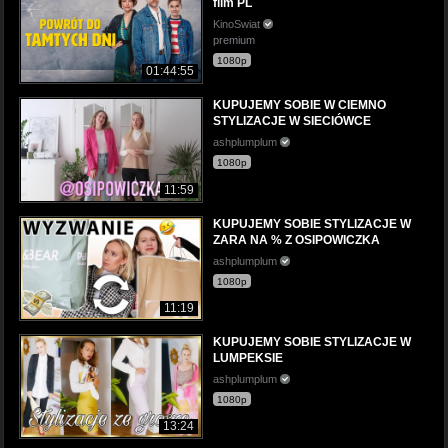
film PL
KinoSwiat
premium
1080p
01:44:55
KUPUJEMY SOBIE W CIEMNO
STYLIZACJE W SIECIÓWCE
ashplumplum
1080p
11:59
KUPUJEMY SOBIE STYLIZACJE W
ZARA NA % Z OSIPOWICZKA
ashplumplum
1080p
11:19
KUPUJEMY SOBIE STYLIZACJE W
LUMPEKSIE
ashplumplum
1080p
13:24