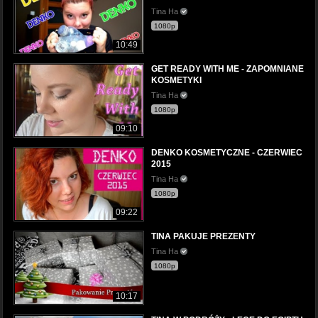
Tina Ha
1080p
10:49
GET READY WITH ME - ZAPOMNIANE
KOSMETYKI
Tina Ha
1080p
09:10
DENKO KOSMETYCZNE - CZERWIEC
2015
Tina Ha
1080p
09:22
TINA PAKUJE PREZENTY
Tina Ha
1080p
10:17