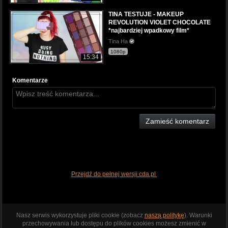
TINA TESTUJE - MAKEUP
REVOLUTION VIOLET CHOCOLATE
*najbardziej wpadkowy film*
Tina Ha
1080p
15:34
Komentarze
Zamieść komentarz
Przejdź do pełnej wersji cda.pl
Nasz serwis wykorzystuje pliki cookie (zobacz
naszą politykę
). Warunki
przechowywania lub dostępu do plików cookies możesz zmienić w