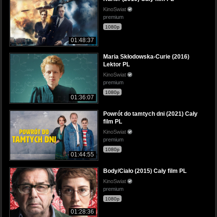
KinoSwiat
premium
1080p
01:48:37
Maria Skłodowska-Curie (2016)
Lektor PL
KinoSwiat
premium
1080p
01:36:07
Powrót do tamtych dni (2021) Cały
film PL
KinoSwiat
premium
1080p
01:44:55
Body/Ciało (2015) Cały film PL
KinoSwiat
premium
1080p
01:28:36