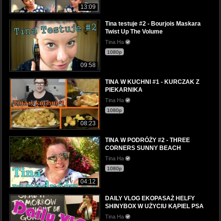
13:09
Tina testuje #2 - Bourjois Maskara
Twist Up The Volume
Tina Ha
1080p
09:58
TINA W KUCHNI #1 - KURCZAK Z
PIEKARNIKA
Tina Ha
1080p
08:23
TINA W PODRÓŻY #2 - THREE
CORNERS SUNNY BEACH
Tina Ha
1080p
04:12
DAILY VLOG EKOPASAŻ HELFY
SHINYBOX W UŻYCIU KĄPIEL PSA
Tina Ha