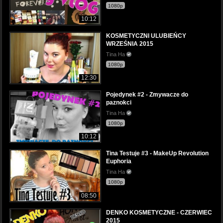
1080p
10:12
KOSMETYCZNI ULUBIEŃCY
WRZEŚNIA 2015
Tina Ha
1080p
12:30
Pojedynek #2 - Zmywacze do
paznokci
Tina Ha
1080p
10:12
Tina Testuje #3 - MakeUp Revolution
Euphoria
Tina Ha
1080p
08:50
DENKO KOSMETYCZNE - CZERWIEC
2015