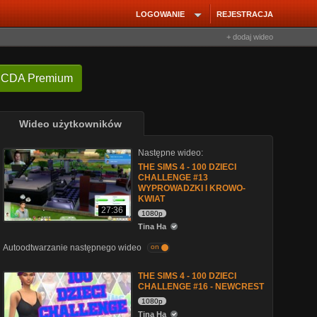
LOGOWANIE
REJESTRACJA
+ dodaj wideo
 CDA Premium
Wideo użytkowników
Następne wideo:
THE SIMS 4 - 100 DZIECI
CHALLENGE #13
WYPROWADZKI I KROWO-
KWIAT
27:36
1080p
Tina Ha
Autoodtwarzanie następnego wideo
on
THE SIMS 4 - 100 DZIECI
CHALLENGE #16 - NEWCREST
1080p
Tina Ha