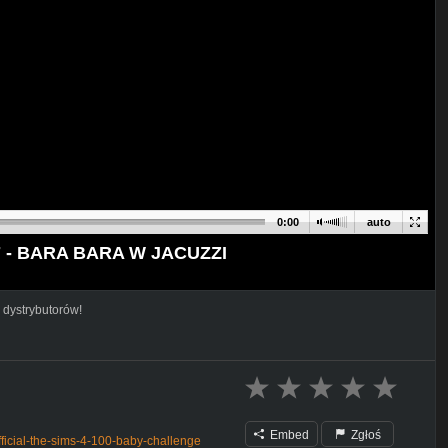
0:00
auto
7 - BARA BARA W JACUZZI
 dystrybutorów!
Embed
Zgłoś
ficial-the-sims-4-100-baby-challenge