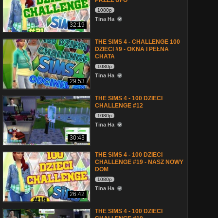
PRZEZ UFO
1080p
Tina Ha
32:19
THE SIMS 4 - CHALLENGE 100
DZIECI #9 - OKNA I PEŁNA
CHATA
1080p
Tina Ha
29:53
THE SIMS 4 - 100 DZIECI
CHALLENGE #12
1080p
Tina Ha
30:43
THE SIMS 4 - 100 DZIECI
CHALLENGE #19 - NASZ NOWY
DOM
1080p
Tina Ha
26:42
THE SIMS 4 - 100 DZIECI