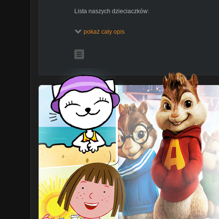
Lista naszych dzieciaczków:
1. Ojciec Nikoli - Stanisław Kula
pokaż cały opis
2. Ojciec Barbary - Maciej Trzewik
3. Ojciec Magdaleny - Michał Przyzwaniec - bliźniaki
4. Ojciec Krystyny - Michał Przyzwaniec - bliźniaki
5. Ojciec Wojciecha - Franciszek Kula - bliźniaki
6. Ojciec Miłosza - Franciszek Kula - bliźniaki
7. Ojciec Kacpra - Miłosz Pawlacz
8. Ojciec Adama - Filip Ząb
9. Ojciec Jana - Dominik Żubr
10. Ojciec Filipa - Krzysztof Maliniak
11. Ojciec Antosia - Bogusław Wójcik - bliźniaki
12. Ojciec Weroniki - Bogusław Wójcik - bliźniaki
13. Ojciec Katarzyny - Szymon Paliwoda
14. Ojciec Natalii - Piotr Bocian
15. Ojciec Alicji - Piotr Bocian ( bliźniaczki)
W HD ogląda się lepiej!
Subskrybuj aby być na bieżąco i zostaw motywującą ł
Znajdź mnie:
Blog -
http://tinaha.pl/
Fanpage -
http://facebook.com/tinahablog
Instagram @bitcheslovecakesofficial
Napisz do mnie: