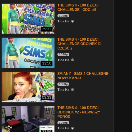
THE SIMS 4 - 100 DZIECI
CHALLENGE - ODC. #5
1080p
Tina Ha
29:31
THE SIMS 4 - 100 DZIECI
CHALLENGE ODCINEK #1
CZĘŚĆ 2
1080p
Tina Ha
33:50
ZMIANY - SIMS 4 CHALLEGNE -
NOWY KANAŁ
1080p
Tina Ha
03:33
THE SIMS 4 - 100 DZIECI -
ODCINEK #2 - PIERWSZY
PORÓD
1080p
Tina Ha
23:56