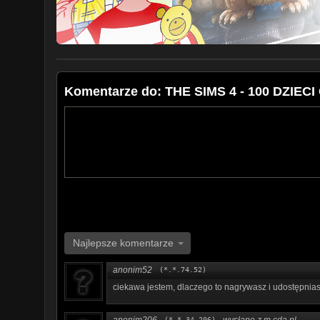
tina.ha.kontakt@gmail.com
Intro: Wykonanie moje!
Komentarze do: THE SIMS 4 - 100 DZIE
Najlepsze komentarze
anonim52
(*.*.74.52)
ciekawa jestem, dlaczego to nagrywasz i udostępnia
anonim206
wysłano z m.cda.pl
(*.*.34.206)