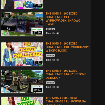
31:40
THE SIMS 4 - 100 DZIECI
CHALLENGE #13
WYPROWADZKI I KROWO-
KWIAT
1080p
27:36
Tina Ha
THE SIMS 4 - 100 DZIECI
CHALLENGE #18 - WCHODZIMY
W DOROSŁOŚĆ
1080p
Tina Ha
23:32
THE SIMS 4 - 100 DZIECI
CHALLENGE #14 - ZJEDZONE
DZIECKO?
1080p
Tina Ha
29:51
THE SIMS 4 100 DZIECI
CHALLENGE #21 - PORWANA