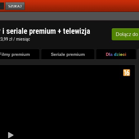
y i seriale premium + telewizja
Dołącz
do
3,99 zł / miesiąc
Filmy premium
Seriale premium
Dla dzieci