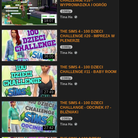
CHALLENGE #10 -
WYPROWADZKA I OGRÓD
1080p
Tina Ha
18:07
THE SIMS 4 - 100 DZIECI
CHALLENGE #20 - IMPREZA W
PLENERZE
1080p
Tina Ha
36:05
THE SIMS 4 - 100 DZIECI
CHALLENGE #11 - BABY ROOM
1080p
Tina Ha
27:49
THE SIMS 4 - 100 DZIECI
CHALLANGE - ODCINEK #7 -
BLIŹNIAKI
1080p
Tina Ha
27:42