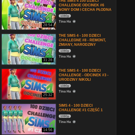
THE SIMS 4 100 DZIECI
CHALLENGE ODCINEK #6
NOWY DOM I CECHA PŁODNA
1080p
Tina Ha
28:54
THE SIMS 4 - 100 DZIECI
CHALLEGNE #8 - REMONT,
ZMIANY, NARODZINY
1080p
Tina Ha
31:28
THE SIMS 4 - 100 DZIECI
CHALLENGE - ODCINEK #3 -
URODZINY NIKOLI
1080p
Tina Ha
25:32
SIMS 4 - 100 DZIECI
CHALLENGE #1 CZĘŚĆ 1
1080p
Tina Ha
14:56