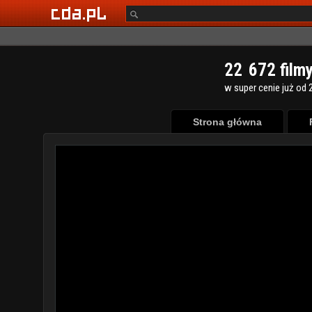
2
2
6
7
2
film
w super cenie już od 2
Strona główna