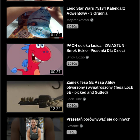
Lego Star Wars 75184 Kalendarz
Adwentowy - 3 Grudnia
Majster Amator
1080p
01:02
PACH ucieka łasica - ZWIASTUN -
Smok Edzio - Piosenki Dla Dzieci
Smok Edzio
1080p
00:37
Zamek Tesa 5E Assa Abloy
otworzony i wypatroszony (Tesa Lock
5E - picked and Gutted)
LockTube
1080p
12:22
Przestań porównywać się do innych
Simonte
480p