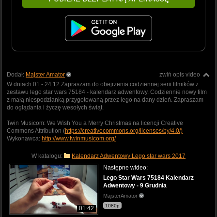
Dodał:
Majster Amator
zwiń opis video
W dniach 01 - 24.12 Zapraszam do obejrzenia codziennej serii filmików z
zestawu lego star wars 75184 - kalendarz adwentowy. Codziennie nowy film
z małą niespodzianką przygotowaną przez lego na dany dzień. Zapraszam
do oglądania i życzę wesołych świąt.
Twin Musicom: We Wish You a Merry Christmas na licencji Creative
Commons Attribution (
https://creativecommons.org/licenses/by/4.0/)
Wykonawca:
http://www.twinmusicom.org/
W katalogu:
Kalendarz Adwentowy Lego star wars 2017
Następne wideo:
Lego Star Wars 75184 Kalendarz
Adwentowy - 9 Grudnia
MajsterAmator
1080p
01:42