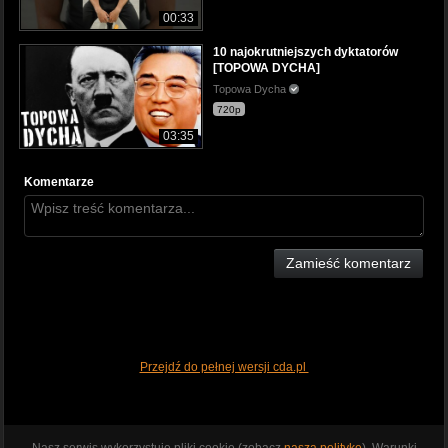
00:33
10 najokrutniejszych dyktatorów
[TOPOWA DYCHA]
Topowa Dycha
720p
03:35
Komentarze
Zamieść komentarz
Przejdź do pełnej wersji cda.pl
Nasz serwis wykorzystuje pliki cookie (zobacz
naszą politykę
). Warunki