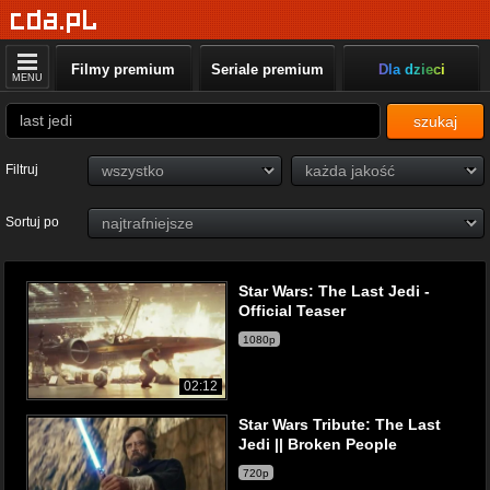
Filmy premium
Seriale premium
Dla dzieci
MENU
szukaj
Filtruj
Sortuj po
Star Wars: The Last Jedi -
Official Teaser
1080p
02:12
Star Wars Tribute: The Last
Jedi || Broken People
720p