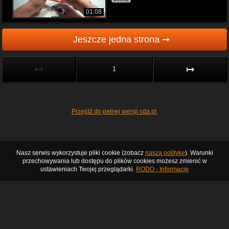
01:08
Jeszcze jedna strona ➞
↤
↦
1
Przejdź do pełnej wersji cda.pl
Nasz serwis wykorzystuje pliki cookie (zobacz
naszą politykę
). Warunki
przechowywania lub dostępu do plików cookies możesz zmienić w
ustawieniach Twojej przeglądarki.
RODO - Informacje