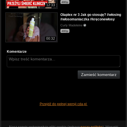
480p
12:33
Olaplex nr 3 Jak go stosuję? #włosing
#włosomaniaczka #kręconewłosy
Curly Madeleine
480p
00:32
Komentarze
Zamieść komentarz
Przejdź do pełnej wersji cda.pl
Nasz serwis wykorzystuje pliki cookie (zobacz
naszą politykę
). Warunki