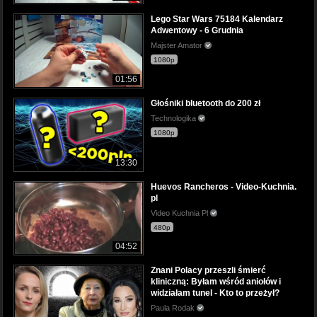
Lego Star Wars 75184 Kalendarz
Adwentowy - 6 Grudnia
Majster Amator
1080p
01:56
Głośniki bluetooth do 200 zł
Technologika
1080p
13:30
Huevos Rancheros - Video-Kuchnia.
pl
Video Kuchnia Pl
480p
04:52
Znani Polacy przeszli śmierć
kliniczną: Byłam wśród aniołów i
widziałam tunel - Kto to przeżył?
Paula Rodak