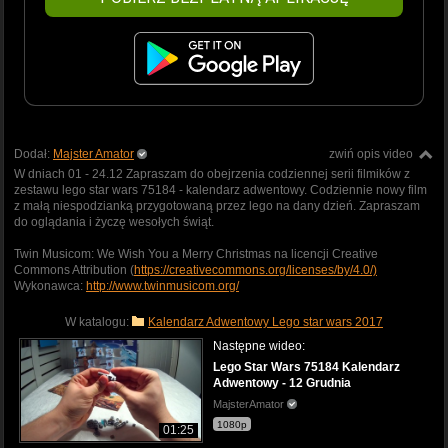
Dodał:
Majster Amator
zwiń opis video
W dniach 01 - 24.12 Zapraszam do obejrzenia codziennej serii filmików z
zestawu lego star wars 75184 - kalendarz adwentowy. Codziennie nowy film
z małą niespodzianką przygotowaną przez lego na dany dzień. Zapraszam
do oglądania i życzę wesołych świąt.
Twin Musicom: We Wish You a Merry Christmas na licencji Creative
Commons Attribution (
https://creativecommons.org/licenses/by/4.0/)
Wykonawca:
http://www.twinmusicom.org/
W katalogu:
Kalendarz Adwentowy Lego star wars 2017
Następne wideo:
Lego Star Wars 75184 Kalendarz
Adwentowy - 12 Grudnia
MajsterAmator
1080p
01:25