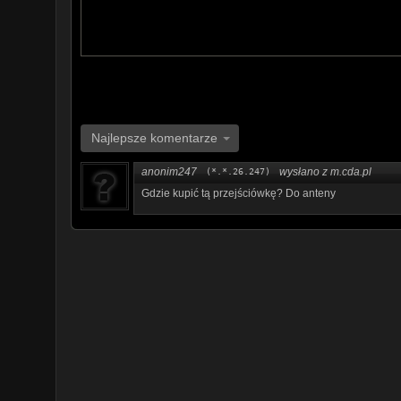
Najlepsze komentarze
anonim247
wysłano z m.cda.pl
(*.*.26.247)
Gdzie kupić tą przejściówkę? Do anteny