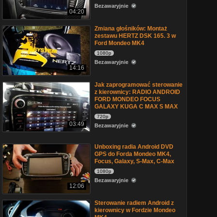
Bezawaryjnie
04:20
Zmiana głośników: Montaż
zestawu HERTZ DSK 165. 3 w
Ford Mondeo MK4
1080p
Bezawaryjnie
14:16
Jak zaprogramować sterowanie
z kierownicy: RADIO ANDROID
FORD MONDEO FOCUS
GALAXY KUGA C MAX S MAX
720p
03:49
Bezawaryjnie
Unboxing radia Android DVD
GPS do Forda Mondeo MK4,
Focus, Galaxy, S-Max, C-Max
1080p
Bezawaryjnie
12:06
Sterowanie radiem Android z
kierownicy w Fordzie Mondeo