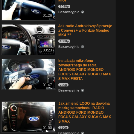
MK4
1080p
Bezawaryjnie
01:26
Jak radio Android współpracuje
z Convers+ w Fordzie Mondeo
MK4 ??
1080p
Bezawaryjnie
03:23
Instalacja mikrofonu
zewnętrznego do radia
ANDROID FORD MONDEO
FOCUS GALAXY KUGA C MAX
S MAX FIESTA
01:47
720p
Bezawaryjnie
Jak zmienić LOGO na dowolną
markę samochodu: RADIO
ANDROID FORD MONDEO
FOCUS GALAXY KUGA C MAX
S MAX
01:50
720p
Bezawaryjnie