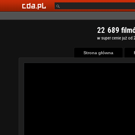
2
2
6
8
9
film
w super cenie już od 2
Strona główna