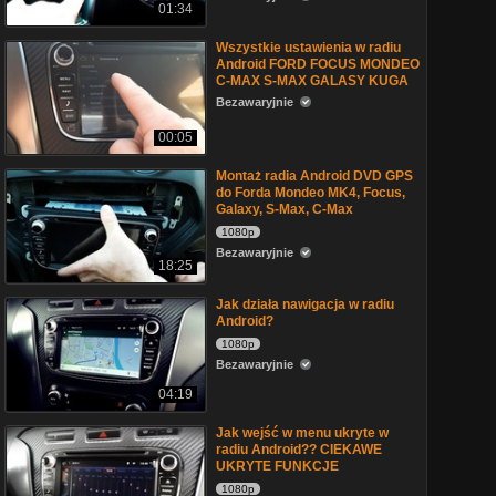
01:34
Wszystkie ustawienia w radiu
Android FORD FOCUS MONDEO
C-MAX S-MAX GALASY KUGA
Bezawaryjnie
00:05
Montaż radia Android DVD GPS
do Forda Mondeo MK4, Focus,
Galaxy, S-Max, C-Max
1080p
Bezawaryjnie
18:25
Jak działa nawigacja w radiu
Android?
1080p
Bezawaryjnie
04:19
Jak wejść w menu ukryte w
radiu Android?? CIEKAWE
UKRYTE FUNKCJE
1080p