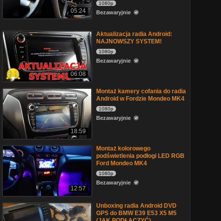
1080p
05:24
Bezawaryjnie
Aktualizacja radia Android:
NAJNOWSZY SYSTEM!
1080p
Bezawaryjnie
06:08
Montaż kamery cofania do radia
Android w Fordzie Mondeo MK4
1080p
Bezawaryjnie
18:59
Montaż kolorowego
podświetlenia podłogi LED RGB
Ford Mondeo MK4
1080p
Bezawaryjnie
12:57
Unboxing radia Android DVD
GPS do BMW E39 E53 X5 M5
(JAK PODŁĄCZYĆ)