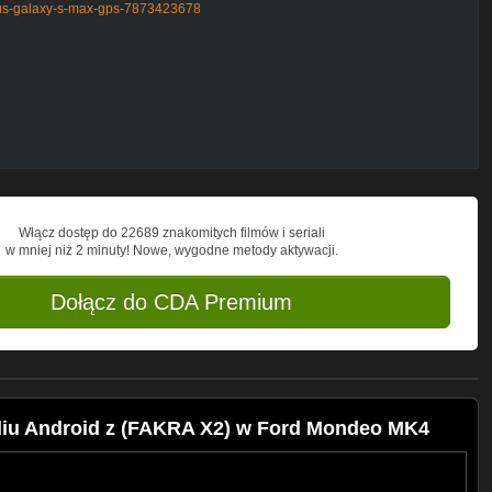
focus-galaxy-s-max-gps-7873423678
Włącz dostęp do 22689 znakomitych filmów i seriali
w mniej niż 2 minuty! Nowe, wygodne metody aktywacji.
Dołącz do CDA Premium
diu Android z (FAKRA X2) w Ford Mondeo MK4