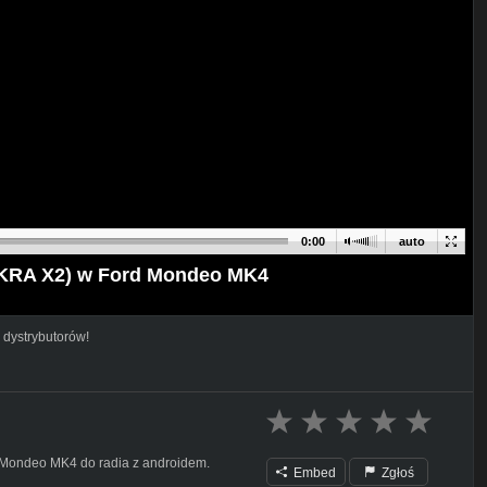
0:00
auto
FAKRA X2) w Ford Mondeo MK4
 dystrybutorów!
da Mondeo MK4 do radia z androidem.
Embed
Zgłoś