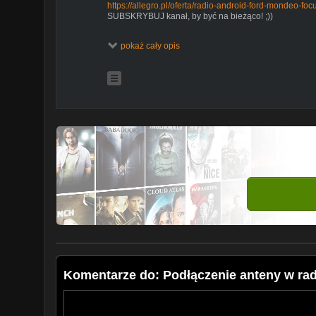
https://allegro.pl/oferta/radio-android-ford-mondeo-
SUBSKRYBUJ kanał, by być na bieżąco! ;))
pokaż cały opis
Komentarze do: Podłączenie anteny w ra