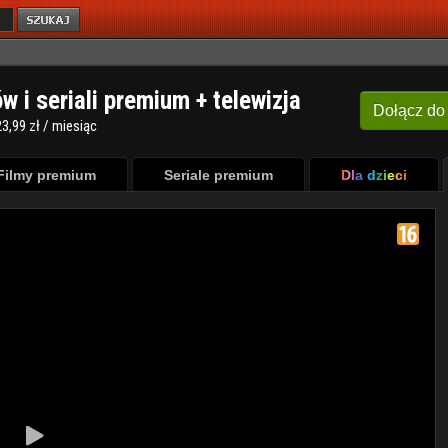
ów i seriali premium + telewizja
Dołącz
do
3,99 zł / miesiąc
Filmy premium
Seriale premium
Dla dzieci