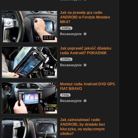
Jak na prawdę gra radio
ANDROID w Fordzie Mondeo
MK4?
1080p
Bezawaryjnie
01:07
Jak poprawić jakość dźwięku
radia Android? PORADNIK
1080p
Bezawaryjnie
02:19
Montaż radia Android DVD GPS
FIAT BRAVO
720p
Bezawaryjnie
04:05
Jak zainstalować radio
ANDROID, by działało bez
kluczyka, na wyłączonym
silniku?