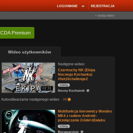
LOGOWANIE
REJESTRACJA
+ dodaj wideo
 CDA Premium
Wideo użytkowników
Następne wideo:
Czarmuchy NK (Ekipa
Nocnego Kochanka)
#hot16challenge2
1080p
02:31
Nocny Kochanek
Autoodtwarzanie następnego wideo
on
Multifunkcja kierownicy Mondeo
MK4 z radiem Android -
przełączanie źródeł dźwięku
1080p
Bezawaryjnie