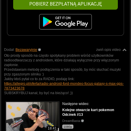
POBIERZ BEZPŁATNĄ APLIKACJĘ
Dodał:
Bezawaryjnie
zwiń opis video
Oto prosty sposób na często spotykany problem wśród użytkowników
radioodtwarzaczy z androidem, które działają wyłącznie przy włączonym
zapłonie.
Przedstawiam metodę podłączenia w taki sposób, by móc słuchać muzyki
przy zgaszonym silniku :)
Jakby ktoś pytał co to za RADIO, podaję link:
https://allegro.pl/oferta/radio-android-ford-mondeo-focus-galaxy-s-max-gps-
7873423678
SUBSKRYBUJ kanał, by być na bieżąco! ;))
Następne wideo:
Kolejne otwarcie kart pokemon
Odcinek #13
DreamBasta
1080p
18:41