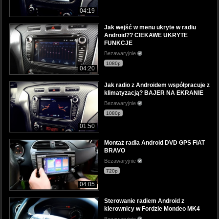
04:19
Jak wejść w menu ukryte w radiu
Android?? CIEKAWE UKRYTE
FUNKCJE
Bezawaryjnie
1080p
04:20
Jak radio z Androidem współpracuje z
klimatyzacją? BAJER NA EKRANIE
Bezawaryjnie
1080p
01:50
Montaż radia Android DVD GPS FIAT
BRAVO
Bezawaryjnie
720p
04:05
Sterowanie radiem Android z
kierownicy w Fordzie Mondeo MK4
Bezawaryjnie