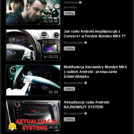
KinoSwiat
premium
1080p
01:56:46
Jak radio Android współpracuje z
Convers+ w Fordzie Mondeo MK4 ??
Bezawaryjnie
1080p
03:23
Multifunkcja kierownicy Mondeo MK4
z radiem Android - przełączanie
źródeł dźwięku
Bezawaryjnie
1080p
01:34
Aktualizacja radia Android:
NAJNOWSZY SYSTEM!
Bezawaryjnie
1080p
06:08