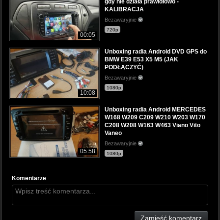
gdy nie działa prawidłowo -
KALIBRACJA
Bezawaryjnie
720p
00:05
Unboxing radia Android DVD GPS do
BMW E39 E53 X5 M5 (JAK
PODŁĄCZYĆ)
Bezawaryjnie
1080p
10:08
Unboxing radia Android MERCEDES
W168 W209 C209 W210 W203 W170
C208 W208 W163 W463 Viano Vito
Vaneo
Bezawaryjnie
05:58
1080p
Komentarze
Zamieść komentarz