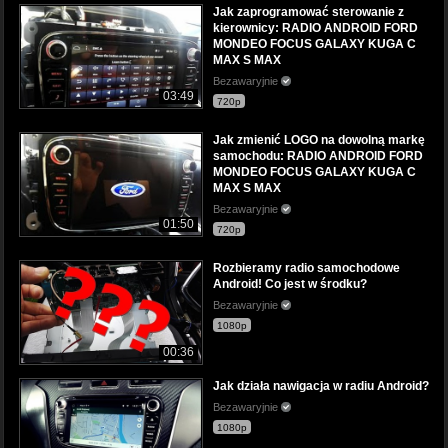
Jak zaprogramować sterowanie z
kierownicy: RADIO ANDROID FORD
MONDEO FOCUS GALAXY KUGA C
MAX S MAX
Bezawaryjnie
03:49
720p
Jak zmienić LOGO na dowolną markę
samochodu: RADIO ANDROID FORD
MONDEO FOCUS GALAXY KUGA C
MAX S MAX
Bezawaryjnie
01:50
720p
Rozbieramy radio samochodowe
Android! Co jest w środku?
Bezawaryjnie
1080p
00:36
Jak działa nawigacja w radiu Android?
Bezawaryjnie
1080p