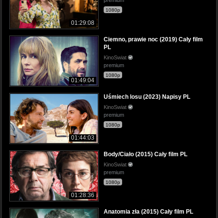
1080p
01:29:08
Ciemno, prawie noc (2019) Cały film
PL
KinoSwiat
premium
1080p
01:49:04
Uśmiech losu (2023) Napisy PL
KinoSwiat
premium
1080p
01:44:03
Body/Ciało (2015) Cały film PL
KinoSwiat
premium
1080p
01:28:36
Anatomia zła (2015) Cały film PL