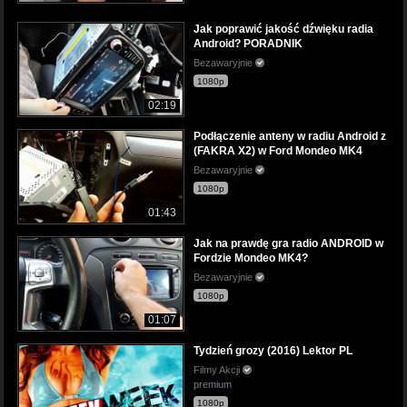
Jak poprawić jakość dźwięku radia
Android? PORADNIK
Bezawaryjnie
1080p
02:19
Podłączenie anteny w radiu Android z
(FAKRA X2) w Ford Mondeo MK4
Bezawaryjnie
1080p
01:43
Jak na prawdę gra radio ANDROID w
Fordzie Mondeo MK4?
Bezawaryjnie
1080p
01:07
Tydzień grozy (2016) Lektor PL
Filmy Akcji
premium
1080p