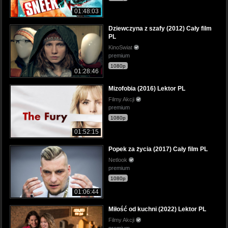
01:48:03
Dziewczyna z szafy (2012) Cały film
PL
KinoSwiat
premium
1080p
01:28:46
Mizofobia (2016) Lektor PL
Filmy Akcji
premium
1080p
01:52:15
Popek za życia (2017) Cały film PL
Netlook
premium
1080p
01:06:44
Miłość od kuchni (2022) Lektor PL
Filmy Akcji
premium