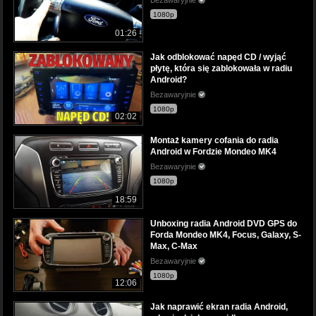
1080p
01:26
Jak odblokować napęd CD / wyjąć
płytę, która się zablokowała w radiu
Android?
Bezawaryjnie
1080p
02:02
Montaż kamery cofania do radia
Android w Fordzie Mondeo MK4
Bezawaryjnie
1080p
18:59
Unboxing radia Android DVD GPS do
Forda Mondeo MK4, Focus, Galaxy, S-
Max, C-Max
Bezawaryjnie
1080p
12:06
Jak naprawić ekran radia Android,