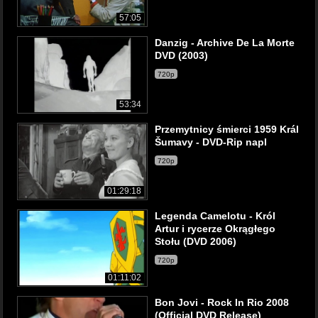
57:05
Danzig - Archive De La Morte
DVD (2003)
720p
53:34
Przemytnicy śmierci 1959 Král
Šumavy - DVD-Rip napl
720p
01:29:18
Legenda Camelotu - Król
Artur i rycerze Okrągłego
Stołu (DVD 2006)
720p
01:11:02
Bon Jovi - Rock In Rio 2008
(Official DVD Release)