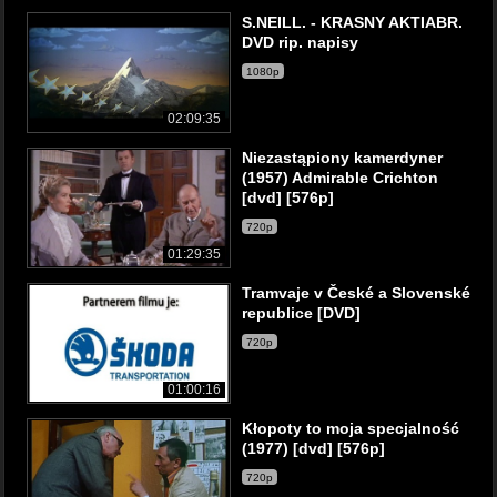
S.NEILL. - KRASNY AKTIABR.
DVD rip. napisy
1080p
02:09:35
Niezastąpiony kamerdyner
(1957) Admirable Crichton
[dvd] [576p]
720p
01:29:35
Tramvaje v České a Slovenské
republice [DVD]
720p
01:00:16
Kłopoty to moja specjalność
(1977) [dvd] [576p]
720p