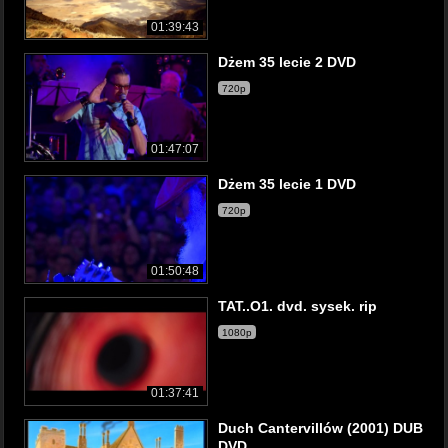
01:39:43
Dżem 35 lecie 2 DVD
720p
01:47:07
Dżem 35 lecie 1 DVD
720p
01:50:48
TAT..O1. dvd. sysek. rip
1080p
01:37:41
Duch Cantervillów (2001) DUB
DVD