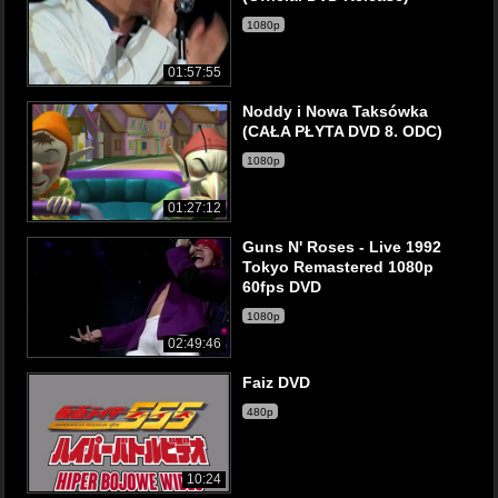
1080p
01:57:55
Noddy i Nowa Taksówka
(CAŁA PŁYTA DVD 8. ODC)
1080p
01:27:12
Guns N' Roses - Live 1992
Tokyo Remastered 1080p
60fps DVD
1080p
02:49:46
Faiz DVD
480p
10:24