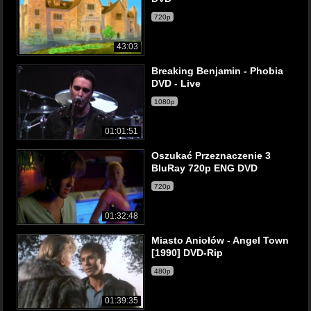
720p
43:03
Breaking Benjamin - Phobia
DVD - Live
1080p
01:01:51
Oszukać Przeznaczenie 3
BluRay 720p ENG DVD
720p
01:32:48
Miasto Aniołów - Angel Town
[1990] DVD-Rip
480p
01:39:35