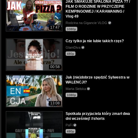
JAK SMAKUJE SPALONA PIZZA ?? /
FILM O RODZINIE W PRZYCZEPIE
KEMPINGOWEJ / KARAWANING /
Vlog 49
Rodzina na Gigancie VLOG
17:47
1080p
Czy tylko ja nie lubie takich rzęs?
GlamDiva
480p
00:58
Jak (nie)dobrze spędzić Sylwestra w
WALENCJI?
Marta Sielska
1080p
13:08
Spotkała przyjaciela który zmarł dwa
dni wcześniej! #shorts
PaFi
480p