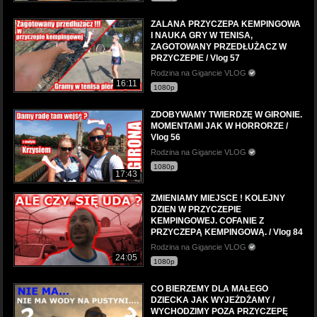
ZALANA PRZYCZEPA KEMPINGOWA
I NAUKA GRY W TENISA,
ZAGOTOWANY PRZEDŁUŻACZ W
PRZYCZEPIE / Vlog 57
Rodzina na Gigancie VLOG
16:11
1080p
ZDOBYWAMY TWIERDZĘ W GIRONIE.
MOMENTAMI JAK W HORRORZE /
Vlog 56
Rodzina na Gigancie VLOG
1080p
17:43
ZMIENIAMY MIEJSCE ! KOLEJNY
DZIEN W PRZYCZEPIE
KEMPINGOWEJ. COFANIE Z
PRZYCZEPĄ KEMPINGOWĄ. / Vlog 84
Rodzina na Gigancie VLOG
24:05
1080p
CO BIERZEMY DLA MAŁEGO
DZIECKA JAK WYJEŻDŻAMY /
WYCHODZIMY POZA PRZYCZEPĘ