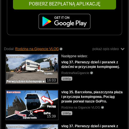
POBIERZ BEZPŁATNĄ APLIKACJĘ
Dodał:
Rodzina na Gigancie VLOG
pokaż opis video
Następne wideo:
vlog 37. Pierwszy dzień i poranek z
dziećmi w przyczepie kempingowej.
RodzinaNaGigancie
1080p
16:03
vlog 35. Barcelona, piaszczysta plaża
i przyczepa kempingowa. Pociąg
prawie porwał nasze GoPro.
Rodzina na Gigancie VLOG
1080p
15:39
vlog 37. Pierwszy dzień i poranek z