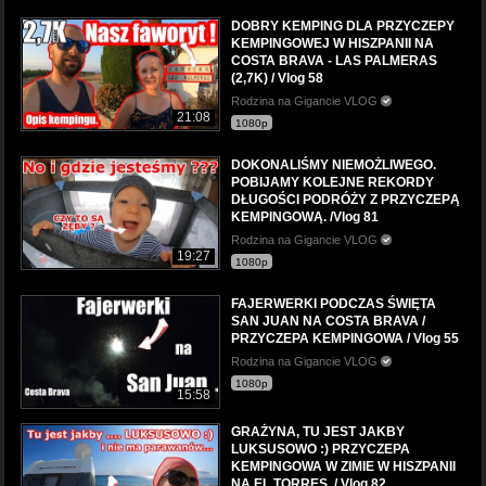
DOBRY KEMPING DLA PRZYCZEPY
KEMPINGOWEJ W HISZPANII NA
COSTA BRAVA - LAS PALMERAS
(2,7K) / Vlog 58
Rodzina na Gigancie VLOG
21:08
1080p
DOKONALIŚMY NIEMOŻLIWEGO.
POBIJAMY KOLEJNE REKORDY
DŁUGOŚCI PODRÓŻY Z PRZYCZEPĄ
KEMPINGOWĄ. /Vlog 81
Rodzina na Gigancie VLOG
19:27
1080p
FAJERWERKI PODCZAS ŚWIĘTA
SAN JUAN NA COSTA BRAVA /
PRZYCZEPA KEMPINGOWA / Vlog 55
Rodzina na Gigancie VLOG
1080p
15:58
GRAŻYNA, TU JEST JAKBY
LUKSUSOWO :) PRZYCZEPA
KEMPINGOWA W ZIMIE W HISZPANII
NA EL TORRES. / Vlog 82