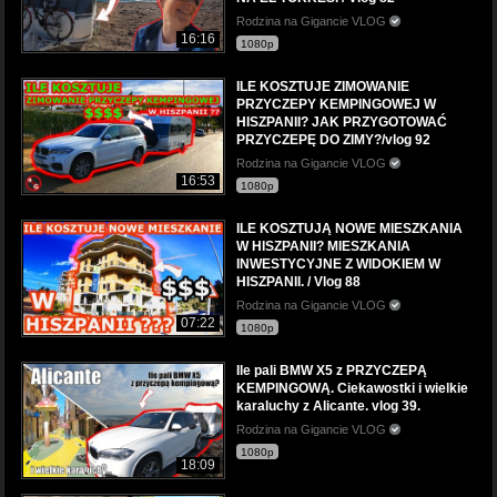
Rodzina na Gigancie VLOG
16:16
1080p
ILE KOSZTUJE ZIMOWANIE
PRZYCZEPY KEMPINGOWEJ W
HISZPANII? JAK PRZYGOTOWAĆ
PRZYCZEPĘ DO ZIMY?/vlog 92
Rodzina na Gigancie VLOG
16:53
1080p
ILE KOSZTUJĄ NOWE MIESZKANIA
W HISZPANII? MIESZKANIA
INWESTYCYJNE Z WIDOKIEM W
HISZPANII. / Vlog 88
Rodzina na Gigancie VLOG
07:22
1080p
Ile pali BMW X5 z PRZYCZEPĄ
KEMPINGOWĄ. Ciekawostki i wielkie
karaluchy z Alicante. vlog 39.
Rodzina na Gigancie VLOG
1080p
18:09