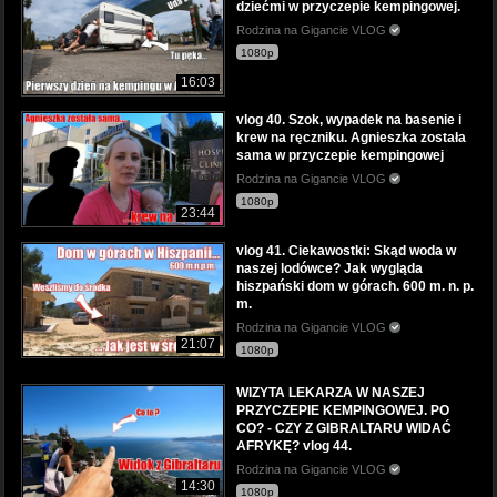
dziećmi w przyczepie kempingowej.
Rodzina na Gigancie VLOG
1080p
16:03
vlog 40. Szok, wypadek na basenie i
krew na ręczniku. Agnieszka została
sama w przyczepie kempingowej
Rodzina na Gigancie VLOG
1080p
23:44
vlog 41. Ciekawostki: Skąd woda w
naszej lodówce? Jak wygląda
hiszpański dom w górach. 600 m. n. p.
m.
Rodzina na Gigancie VLOG
21:07
1080p
WIZYTA LEKARZA W NASZEJ
PRZYCZEPIE KEMPINGOWEJ. PO
CO? - CZY Z GIBRALTARU WIDAĆ
AFRYKĘ? vlog 44.
Rodzina na Gigancie VLOG
14:30
1080p