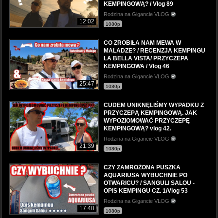
KEMPINGOWĄ? / Vlog 89
Rodzina na Gigancie VLOG
12:02
1080p
CO ZROBIŁA NAM MEWA W
MALADZE? / RECENZJA KEMPINGU
LA BELLA VISTA/ PRZYCZEPA
KEMPINGOWA / Vlog 46
Rodzina na Gigancie VLOG
25:47
1080p
CUDEM UNIKNĘLIŚMY WYPADKU Z
PRZYCZEPĄ KEMPINGOWĄ. JAK
WYPOZIOMOWAĆ PRZYCZEPĘ
KEMPINGOWĄ? vlog 42.
Rodzina na Gigancie VLOG
21:39
1080p
CZY ZAMROŻONA PUSZKA
AQUARIUSA WYBUCHNIE PO
OTWARICU? / SANGULI SALOU -
OPIS KEMPINGU CZ. 1/Vlog 53
Rodzina na Gigancie VLOG
17:40
1080p