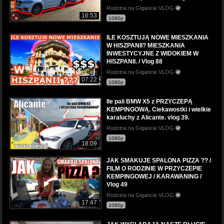
Rodzina na Gigancie VLOG
16:53
1080p
ILE KOSZTUJĄ NOWE MIESZKANIA
W HISZPANII? MIESZKANIA
INWESTYCYJNE Z WIDOKIEM W
HISZPANII. / Vlog 88
Rodzina na Gigancie VLOG
07:22
1080p
Ile pali BMW X5 z PRZYCZEPĄ
KEMPINGOWĄ. Ciekawostki i wielkie
karaluchy z Alicante. vlog 39.
Rodzina na Gigancie VLOG
1080p
18:09
JAK SMAKUJE SPALONA PIZZA ?? /
FILM O RODZINIE W PRZYCZEPIE
KEMPINGOWEJ / KARAWANING /
Vlog 49
Rodzina na Gigancie VLOG
17:47
1080p