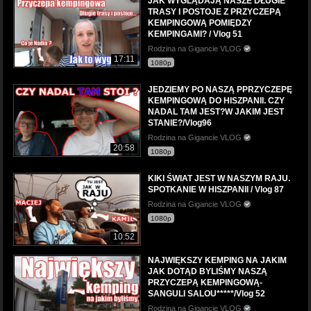
JAK WYGLĄDAJĄ NASZE DŁUGIE
TRASY I POSTOJE Z PRZYCZEPĄ
KEMPINGOWĄ POMIĘDZY
KEMPINGAMI? / Vlog 51
Rodzina na Gigancie VLOG
17:11
1080p
JEDZIEMY PO NASZĄ PPRZYCZEPĘ
KEMPINGOWĄ DO HISZPANII. CZY
NADAL TAM JEST?W JAKIM JEST
STANIE?/Vlog96
Rodzina na Gigancie VLOG
20:58
1080p
KIKI ŚWIAT JEST W NASZYM RAJU.
SPOTKANIE W HISZPANII / Vlog 87
Rodzina na Gigancie VLOG
1080p
10:52
NAJWIĘKSZY KEMPING NA JAKIM
JAK DOTĄD BYLIŚMY NASZĄ
PRZYCZEPĄ KEMPINGOWĄ-
SANGULI SALOU*****/Vlog 52
Rodzina na Gigancie VLOG