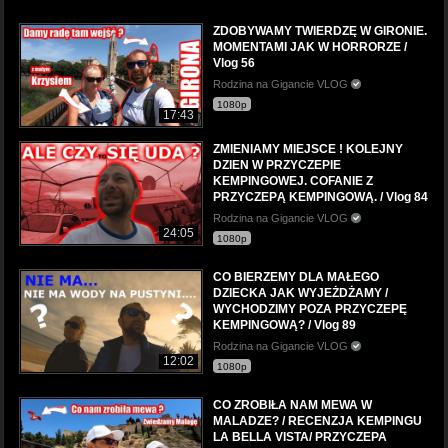
ZDOBYWAMY TWIERDZĘ W GIRONIE.
MOMENTAMI JAK W HORRORZE /
Vlog 56
Rodzina na Gigancie VLOG
1080p
17:43
ZMIENIAMY MIEJSCE ! KOLEJNY
DZIEN W PRZYCZEPIE
KEMPINGOWEJ. COFANIE Z
PRZYCZEPĄ KEMPINGOWĄ. / Vlog 84
Rodzina na Gigancie VLOG
24:05
1080p
CO BIERZEMY DLA MAŁEGO
DZIECKA JAK WYJEŻDŻAMY /
WYCHODZIMY POZA PRZYCZEPĘ
KEMPINGOWĄ? / Vlog 89
Rodzina na Gigancie VLOG
12:02
1080p
CO ZROBIŁA NAM MEWA W
MALADZE? / RECENZJA KEMPINGU
LA BELLA VISTA/ PRZYCZEPA