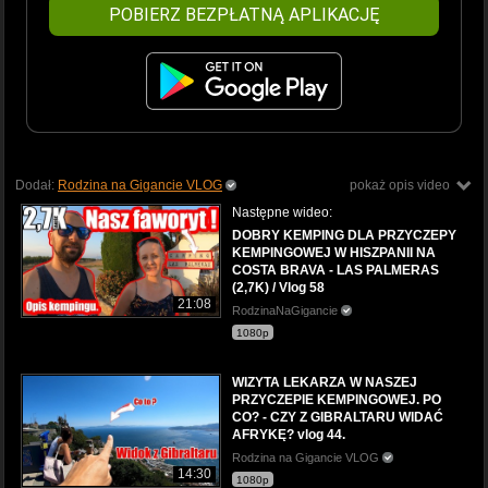
POBIERZ BEZPŁATNĄ APLIKACJĘ
Dodał:
Rodzina na Gigancie VLOG
pokaż opis video
Następne wideo:
DOBRY KEMPING DLA PRZYCZEPY
KEMPINGOWEJ W HISZPANII NA
COSTA BRAVA - LAS PALMERAS
(2,7K) / Vlog 58
21:08
RodzinaNaGigancie
1080p
WIZYTA LEKARZA W NASZEJ
PRZYCZEPIE KEMPINGOWEJ. PO
CO? - CZY Z GIBRALTARU WIDAĆ
AFRYKĘ? vlog 44.
Rodzina na Gigancie VLOG
14:30
1080p