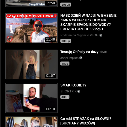
15:50
1080p
NASZ DZIEŃ W RAJU! W BASENIE
ZIMNA WODA! CZY DOM NA
SKARPIE SPADNIE DO WODY?
EROZJA BRZEGU! /Vlog91
Rodzina na Gigancie VLOG
21:48
1080p
Testuję OhPolly na duży biust
ashplumplum
480p
01:07
SMAK KOBIETY
SHORTRIX
480p
00:10
Co robi STRAŻAK na SIŁOWNI?
[SUCHARY WIDZÓW]