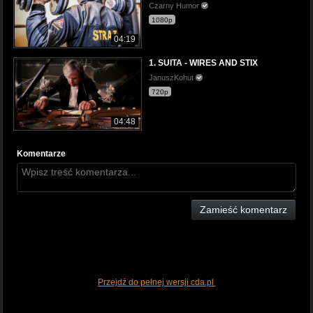
Czarny Humor
1080p
04:19
1. SUITA - WIRES AND STIX
JanuszKohut
720p
04:48
Komentarze
Zamieść komentarz
Przejdź do pełnej wersji cda.pl