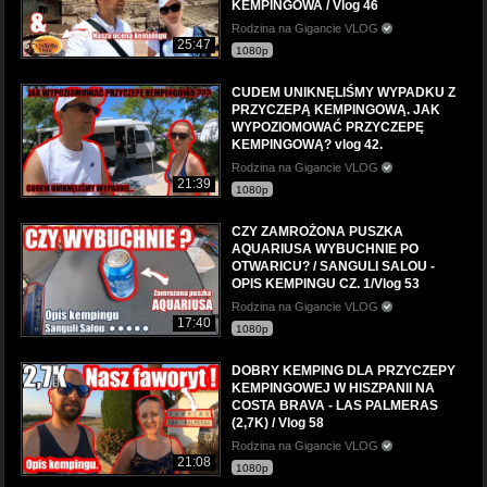
KEMPINGOWA / Vlog 46
Rodzina na Gigancie VLOG
25:47
1080p
CUDEM UNIKNĘLIŚMY WYPADKU Z
PRZYCZEPĄ KEMPINGOWĄ. JAK
WYPOZIOMOWAĆ PRZYCZEPĘ
KEMPINGOWĄ? vlog 42.
Rodzina na Gigancie VLOG
21:39
1080p
CZY ZAMROŻONA PUSZKA
AQUARIUSA WYBUCHNIE PO
OTWARICU? / SANGULI SALOU -
OPIS KEMPINGU CZ. 1/Vlog 53
Rodzina na Gigancie VLOG
17:40
1080p
DOBRY KEMPING DLA PRZYCZEPY
KEMPINGOWEJ W HISZPANII NA
COSTA BRAVA - LAS PALMERAS
(2,7K) / Vlog 58
Rodzina na Gigancie VLOG
21:08
1080p