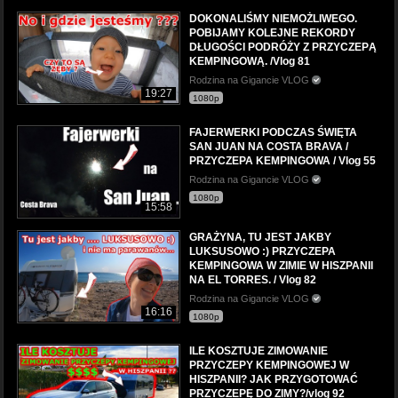
DOKONALIŚMY NIEMOŻLIWEGO.
POBIJAMY KOLEJNE REKORDY
DŁUGOŚCI PODRÓŻY Z PRZYCZEPĄ
KEMPINGOWĄ. /Vlog 81
Rodzina na Gigancie VLOG
19:27
1080p
FAJERWERKI PODCZAS ŚWIĘTA
SAN JUAN NA COSTA BRAVA /
PRZYCZEPA KEMPINGOWA / Vlog 55
Rodzina na Gigancie VLOG
1080p
15:58
GRAŻYNA, TU JEST JAKBY
LUKSUSOWO :) PRZYCZEPA
KEMPINGOWA W ZIMIE W HISZPANII
NA EL TORRES. / Vlog 82
Rodzina na Gigancie VLOG
16:16
1080p
ILE KOSZTUJE ZIMOWANIE
PRZYCZEPY KEMPINGOWEJ W
HISZPANII? JAK PRZYGOTOWAĆ
PRZYCZEPĘ DO ZIMY?/vlog 92