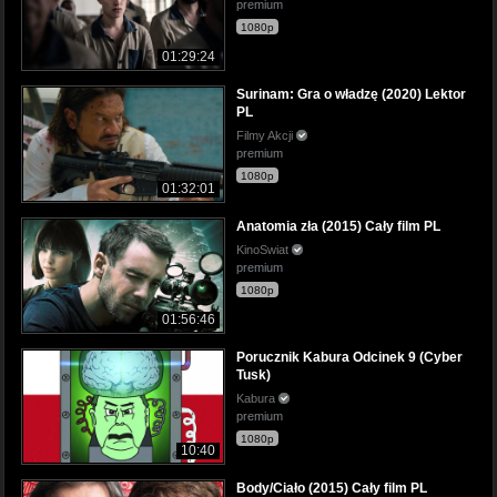
premium
1080p
01:29:24
Surinam: Gra o władzę (2020) Lektor
PL
Filmy Akcji
premium
1080p
01:32:01
Anatomia zła (2015) Cały film PL
KinoSwiat
premium
1080p
01:56:46
Porucznik Kabura Odcinek 9 (Cyber
Tusk)
Kabura
premium
1080p
10:40
Body/Ciało (2015) Cały film PL