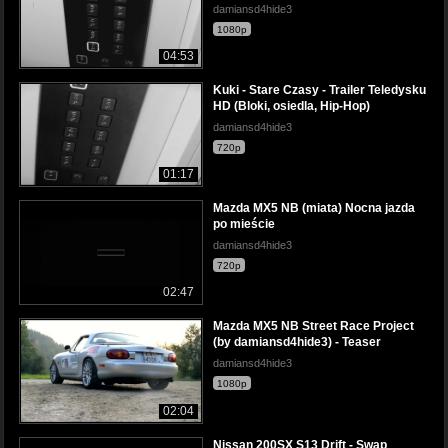
damiansd4hide3
1080p
04:53
Kuki - Stare Czasy - Trailer Teledysku
HD (Bloki, osiedla, Hip-Hop)
damiansd4hide3
720p
01:17
Mazda MX5 NB (miata) Nocna jazda
po mieście
damiansd4hide3
720p
02:47
Mazda MX5 NB Street Race Project
(by damiansd4hide3) - Teaser
damiansd4hide3
1080p
02:04
Nissan 200SX S13 Drift - Swap