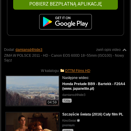
POBIERZ BEZPŁATNĄ APLIKACJĘ
Dodał:
damiansd4hide3
zwiń opis video
ZIMA W POLSCE 2011 - HD - Canon EOS 600D 18~55mm (ISO100) - Nowy
Sącz
W katalogu:
DTTM Films HD
Następne wideo:
Honda Prelude BB9 - Bartekk - F20A4
(www. japanelite.pl)
damiansd4hide3
720p
04:59
Szczęście świata (2016) Cały film PL
KinoSwiat
premium