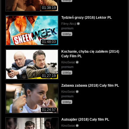
1080p
01:38:19
Tydzień grozy (2016) Lektor PL
Filmy Akcji
premium
1080p
01:48:03
Kochanie, chyba cię zabiłem (2014)
Cały Film PL
KinoSwiat
premium
1080p
01:27:19
Zabawa zabawa (2018) Cały film PL
KinoSwiat
premium
1080p
01:24:57
Autsajder (2018) Cały film PL
KinoSwiat