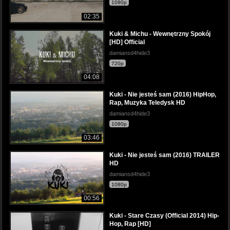
1080p
02:35
Kuki & Michu - Wewnętrzny Spokój
[HD] Official
damiansd4hide3
720p
04:08
Kuki - Nie jesteś sam (2016) HipHop,
Rap, Muzyka Teledysk HD
damiansd4hide3
1080p
03:46
Kuki - Nie jesteś sam (2016) TRAILER
HD
damiansd4hide3
1080p
00:56
Kuki - Stare Czasy (Official 2014) Hip-
Hop, Rap [HD]