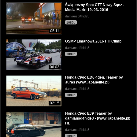
Świąteczny Spot CTT Nowy Sącz -
Media Markt 19. 03. 2016
damiansd4hide3
1080p
05:11
GSMP Limanowa 2016 Hill Climb
damiansd4hide3
1080p
06:03
Honda Civic ED6 4gen. Teaser by
Juras (www. japanelite.pl)
damiansd4hide3
1080p
02:15
Honda Civic EJ9 Teaser by
damiansd4hide3 - (www. japanelite.pl)
HD
damiansd4hide3
1080p