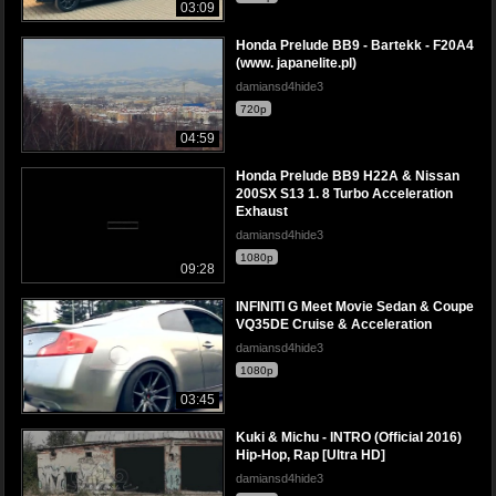
03:09
Honda Prelude BB9 - Bartekk - F20A4
(www. japanelite.pl)
damiansd4hide3
720p
04:59
Honda Prelude BB9 H22A & Nissan
200SX S13 1. 8 Turbo Acceleration
Exhaust
damiansd4hide3
1080p
09:28
INFINITI G Meet Movie Sedan & Coupe
VQ35DE Cruise & Acceleration
damiansd4hide3
1080p
03:45
Kuki & Michu - INTRO (Official 2016)
Hip-Hop, Rap [Ultra HD]
damiansd4hide3