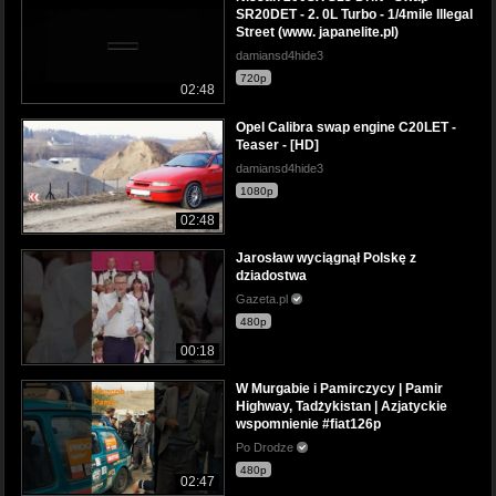
SR20DET - 2. 0L Turbo - 1/4mile Illegal
Street (www. japanelite.pl)
damiansd4hide3
720p
02:48
Opel Calibra swap engine C20LET -
Teaser - [HD]
damiansd4hide3
1080p
02:48
Jarosław wyciągnął Polskę z
dziadostwa
Gazeta.pl
480p
00:18
W Murgabie i Pamirczycy | Pamir
Highway, Tadżykistan | Azjatyckie
wspomnienie #fiat126p
Po Drodze
480p
02:47