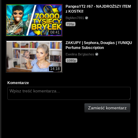
PangeaYT2 #67 - NAJDROŻSZY ITEM
z KOSTKI!
BigMen7891
720p
08:41
ZAKUPY | Sephora, Douglas | YUNIQU
Perfume Subscription
Ewelina Be'glashes
1080p
14:18
Komentarze
Zamieść komentarz