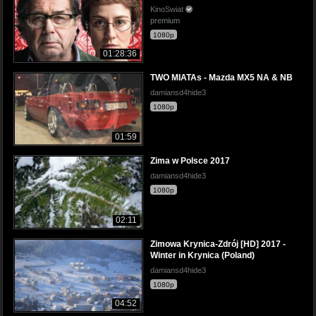
KinoSwiat
premium
1080p
01:28:36
TWO MIATAs - Mazda MX5 NA & NB
damiansd4hide3
1080p
01:59
Zima w Polsce 2017
damiansd4hide3
1080p
02:11
Zimowa Krynica-Zdrój [HD] 2017 -
Winter in Krynica (Poland)
damiansd4hide3
1080p
04:52