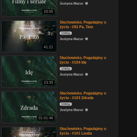
Justyna Mazur
20:05
Słuchowisko. Pogadajmy o
życiu - #92 Pa, Tato
1080p
Justyna Mazur
41:21
Słuchowisko. Pogadajmy o
życiu - #104 Idę
1080p
Justyna Mazur
23:35
Słuchowisko. Pogadajmy o
życiu - #103 Zdrada
1080p
Justyna Mazur
01:01:46
Słuchowisko. Pogadajmy o
życiu - #101 Lauba