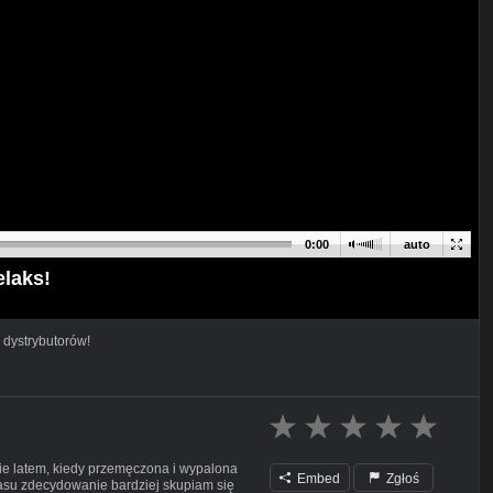
0:00
auto
elaks!
 dystrybutorów!
ie latem, kiedy przemęczona i wypalona
Embed
Zgłoś
su zdecydowanie bardziej skupiam się