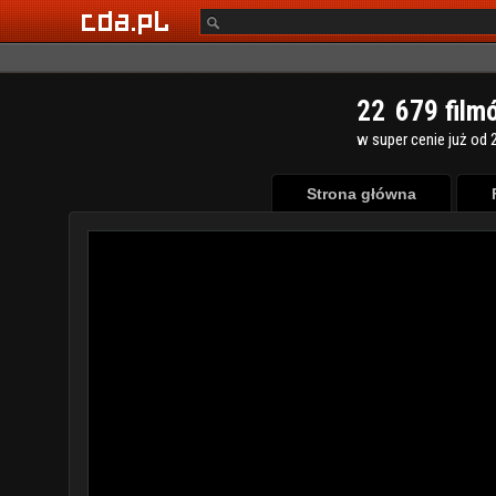
2
2
6
7
9
film
w super cenie już od 2
Strona główna