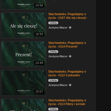
24:56
Słuchowisko. Pogadajmy o
życiu - #107 Ale się cieszę!
1080p
Justyna Mazur
16:50
Słuchowisko. Pogadajmy o
życiu - #114 Prezent!
1080p
Justyna Mazur
24:49
Słuchowisko. Pogadajmy o
życiu - #112 Czekanko
1080p
Justyna Mazur
25:07
Słuchowisko. Pogadajmy o
życiu - #113 Filmy i seriale
1080p