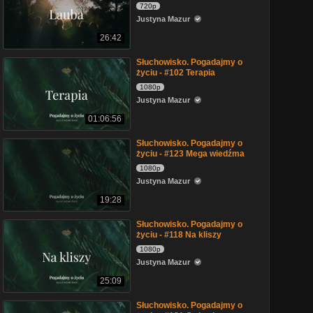
720p
Justyna Mazur
26:42
Słuchowisko. Pogadajmy o
życiu - #102 Terapia
1080p
Justyna Mazur
01:06:56
Słuchowisko. Pogadajmy o
życiu - #123 Mega wiedźma
1080p
Justyna Mazur
19:28
Słuchowisko. Pogadajmy o
życiu - #118 Na kliszy
1080p
Justyna Mazur
25:09
Słuchowisko. Pogadajmy o