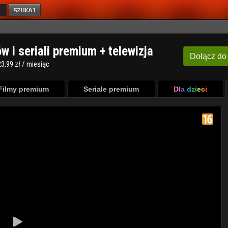
ów i seriali premium + telewizja
Dołącz
do
3,99 zł / miesiąc
Filmy premium
Seriale premium
Dla dzieci