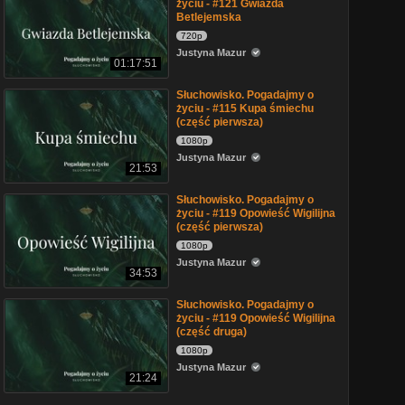
życiu - #121 Gwiazda
Betlejemska
720p
Justyna Mazur
01:17:51
Słuchowisko. Pogadajmy o
życiu - #115 Kupa śmiechu
(część pierwsza)
1080p
Justyna Mazur
21:53
Słuchowisko. Pogadajmy o
życiu - #119 Opowieść Wigilijna
(część pierwsza)
1080p
Justyna Mazur
34:53
Słuchowisko. Pogadajmy o
życiu - #119 Opowieść Wigilijna
(część druga)
1080p
Justyna Mazur
21:24