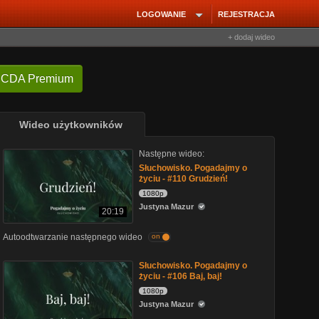
LOGOWANIE
REJESTRACJA
+ dodaj wideo
 CDA Premium
Wideo użytkowników
Następne wideo:
Słuchowisko. Pogadajmy o
życiu - #110 Grudzień!
1080p
Justyna Mazur
20:19
Autoodtwarzanie następnego wideo
on
Słuchowisko. Pogadajmy o
życiu - #106 Baj, baj!
1080p
Justyna Mazur