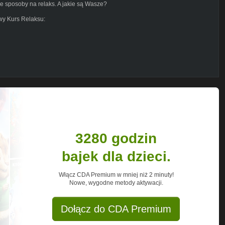
 sposoby na relaks. A jakie są Wasze?
wy Kurs Relaksu:
zur
ebook.com/groups/pogadajmyozyciu/
k, jak ogarnąć życie. Jestem pół
owarzystwa. Pół optymistką, pół
ł bałaganiarą. Trochę zakompleksioną i
zczęść wszelakich znalazłam odpowiednią
y. W dodatku postanowiłam się nią
ę do Warszawy - to właśnie ja.
dodać mówione. W moich podcastach
3280 godzin
m - jest najfajniejsze.
bajek dla dzieci.
Włącz CDA Premium w mniej niż 2 minuty!
Nowe, wygodne metody aktywacji.
nac.zycie
Dołącz do CDA Premium