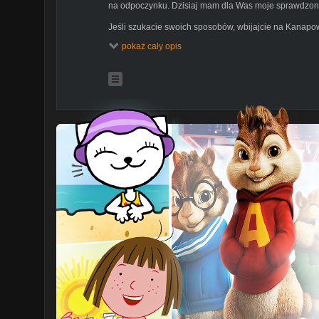
na odpoczynku. Dzisiaj mam dla Was moje sprawdzone
Jeśli szukacie swoich sposobów, wbijajcie na Kanapo
https://www.instagram.com/wafelkilusette/
pokaż cały opis
Zostań moim Patronem!
https://patronite.pl/JustynaMa
Dołącz do grupy, pogadajmy o życiu:
https://www.fac
_________________
Nazywam się Justyna Mazur i piszę blog Krótki poradni
ponuraczką, pół błaznem. Pół samotniczką, pół duszą t
wizjonerką najgorszych scenariuszy. Pół pedantką, pó
trochę pewną siebie. Po latach dołów, pechów i nies
perspektywę do patrzenia na świat, żeby był fajniejsz
podzielić. Ślązaczka, która z miłości przeprowadziła si
Postanowiłam wyjść poza blog i do słowa pisanego 
znajdziesz dużo zwykłego życia, bo takie - moim zdanie
_________________
Możesz mnie spotkać:
Instagram:
www.instagram.com/justynamazurpl
Facebook:
www.facebook.com/krotki.poradnik.jak.ogar
www:
www.sluchowisko.pl