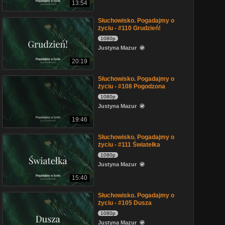
13:54
Słuchowisko. Pogadajmy o
życiu - #110 Grudzień!
1080p
Justyna Mazur
20:19
Słuchowisko. Pogadajmy o
życiu - #108 Pogodzona
1080p
Justyna Mazur
19:46
Słuchowisko. Pogadajmy o
życiu - #111 Światełka
1080p
Justyna Mazur
15:40
Słuchowisko. Pogadajmy o
życiu - #105 Dusza
1080p
Justyna Mazur