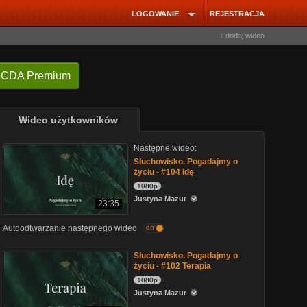
LOGOWANIE
REJESTRACJA
+ dodaj wideo
 CDA Premium
Wideo użytkowników
Następne wideo:
Słuchowisko. Pogadajmy o
życiu - #104 Idę
1080p
Justyna Mazur
23:35
Autoodtwarzanie następnego wideo
on
Słuchowisko. Pogadajmy o
życiu - #102 Terapia
1080p
Justyna Mazur