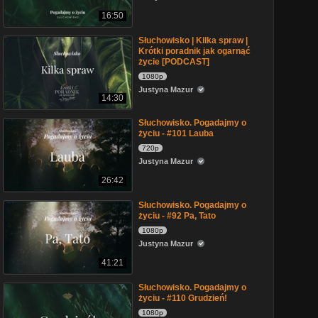
16:50
Słuchowisko | Kilka spraw |
Krótki poradnik jak ogarnąć
życie [PODCAST]
1080p
Justyna Mazur
14:30
Słuchowisko. Pogadajmy o
życiu - #101 Lauba
720p
Justyna Mazur
26:42
Słuchowisko. Pogadajmy o
życiu - #92 Pa, Tato
1080p
Justyna Mazur
41:21
Słuchowisko. Pogadajmy o
życiu - #110 Grudzień!
1080p