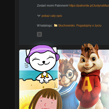
Zostań moim Patronem!
https://patronite.pl/JustynaMa
Dołącz do grupy, pogadajmy o życiu:
https://www.fac
pokaż cały opis
_________________
Nazywam się Justyna Mazur i piszę blog Krótki poradni
W katalogu:
Słuchowisko. Pogadajmy o życiu
ponuraczką, pół błaznem. Pół samotniczką, pół duszą t
wizjonerką najgorszych scenariuszy. Pół pedantką, pó
trochę pewną siebie. Po latach dołów, pechów i nies
perspektywę do patrzenia na świat, żeby był fajniejsz
podzielić. Ślązaczka, która z miłości przeprowadziła si
Postanowiłam wyjść poza blog i do słowa pisanego 
znajdziesz dużo zwykłego życia, bo takie - moim zdanie
_________________
Możesz mnie spotkać:
Instagram:
www.instagram.com/krotkiporadnikpl
Facebook:
www.facebook.com/mazur.justyna
Blog:
www.krotkiporadnik.pl
Fanpage:
www.facebook.com/krotki.poradnik.jak.ogarn