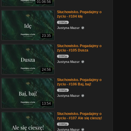
01:06:56
Słuchowisko. Pogadajmy o
życiu - #104 Idę
1080p
Justyna Mazur
23:35
Słuchowisko. Pogadajmy o
życiu - #105 Dusza
1080p
Justyna Mazur
24:56
Słuchowisko. Pogadajmy o
życiu - #106 Baj, baj!
1080p
Justyna Mazur
13:54
Słuchowisko. Pogadajmy o
życiu - #107 Ale się cieszę!
1080p
Justyna Mazur