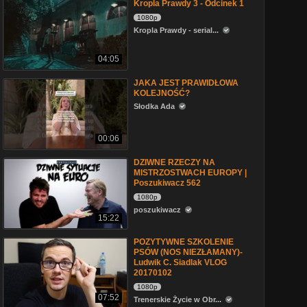
Kropla Prawdy 3 - Odcinek 1
1080p
Kropla Prawdy - serial...
04:05
JAKA JEST PRAWIDŁOWA
KOLEJNOŚĆ?
Słodka Ada
00:06
DZIWNE RZECZY NA
MISTRZOSTWACH EUROPY |
Poszukiwacz 562
1080p
poszukiwacz
15:22
POZYTYWNE SZKOLENIE
PSÓW (NOS NIEZŁAMANY)-
Ludwik C. Siadlak VLOG
20170102
1080p
07:52
Trenerskie Życie w Obr...