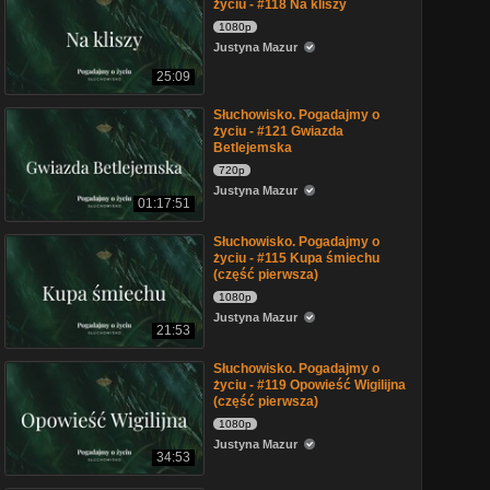
życiu - #118 Na kliszy
1080p
Justyna Mazur
25:09
Słuchowisko. Pogadajmy o
życiu - #121 Gwiazda
Betlejemska
720p
Justyna Mazur
01:17:51
Słuchowisko. Pogadajmy o
życiu - #115 Kupa śmiechu
(część pierwsza)
1080p
Justyna Mazur
21:53
Słuchowisko. Pogadajmy o
życiu - #119 Opowieść Wigilijna
(część pierwsza)
1080p
Justyna Mazur
34:53