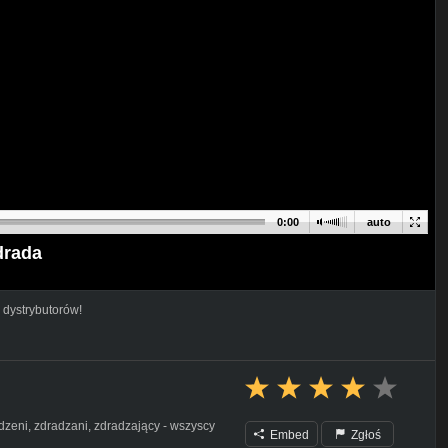
0:00
auto
drada
 dystrybutorów!
adzeni, zdradzani, zdradzający - wszyscy
Embed
Zgłoś