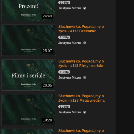
1080p
Justyna Mazur
24:49
Słuchowisko. Pogadajmy o
życiu - #112 Czekanko
1080p
Justyna Mazur
25:07
Słuchowisko. Pogadajmy o
życiu - #113 Filmy i seriale
1080p
Justyna Mazur
20:05
Słuchowisko. Pogadajmy o
życiu - #123 Mega wiedźma
1080p
Justyna Mazur
19:28
Słuchowisko. Pogadajmy o