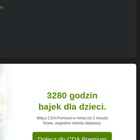
zur
ebook.com/groups/pogadajmyozyciu/
k, jak ogarnąć życie. Jestem pół
owarzystwa. Pół optymistką, pół
ł bałaganiarą. Trochę zakompleksioną i
zczęść wszelakich znalazłam odpowiednią
y. W dodatku postanowiłam się nią
ę do Warszawy - to właśnie ja.
dodać mówione. W moich podcastach
m - jest najfajniejsze.
3280 godzin
bajek dla dzieci.
ac.zycie
Włącz CDA Premium w mniej niż 2 minuty!
Nowe, wygodne metody aktywacji.
Dołącz do CDA Premium