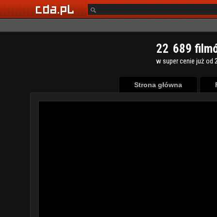
2
2
6
8
9
film
w super cenie już od 2
Strona główna