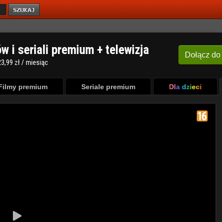
ów i seriali premium + telewizja
Dołącz
do
3,99 zł / miesiąc
Filmy premium
Seriale premium
Dla dzieci