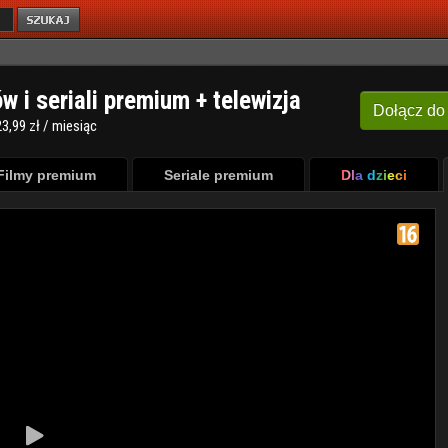
ów i seriali premium + telewizja
Dołącz
do
3,99 zł / miesiąc
Filmy premium
Seriale premium
Dla dzieci