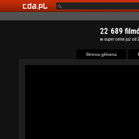
2
2
6
8
9
film
w super cenie już od 2
Strona główna