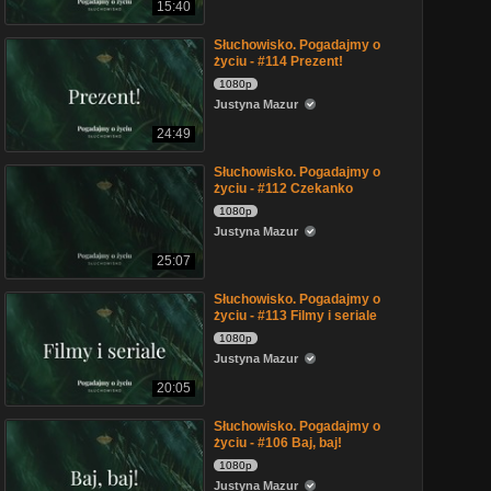
15:40
Słuchowisko. Pogadajmy o
życiu - #114 Prezent!
1080p
Justyna Mazur
24:49
Słuchowisko. Pogadajmy o
życiu - #112 Czekanko
1080p
Justyna Mazur
25:07
Słuchowisko. Pogadajmy o
życiu - #113 Filmy i seriale
1080p
Justyna Mazur
20:05
Słuchowisko. Pogadajmy o
życiu - #106 Baj, baj!
1080p
Justyna Mazur