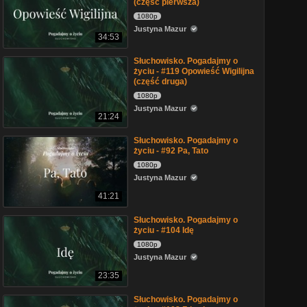
(część pierwsza)
1080p
Justyna Mazur
34:53
Słuchowisko. Pogadajmy o
życiu - #119 Opowieść Wigilijna
(część druga)
1080p
Justyna Mazur
21:24
Słuchowisko. Pogadajmy o
życiu - #92 Pa, Tato
1080p
Justyna Mazur
41:21
Słuchowisko. Pogadajmy o
życiu - #104 Idę
1080p
Justyna Mazur
23:35
Słuchowisko. Pogadajmy o