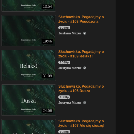
13:54
Słuchowisko. Pogadajmy o
życiu - #108 Pogodzona
1080p
Justyna Mazur
19:46
Słuchowisko. Pogadajmy o
życiu - #109 Relaks!
1080p
Justyna Mazur
31:09
Słuchowisko. Pogadajmy o
życiu - #105 Dusza
1080p
Justyna Mazur
24:56
Słuchowisko. Pogadajmy o
życiu - #107 Ale się cieszę!
1080p