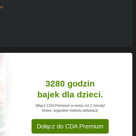
zur
ebook.com/groups/pogadajmyozyciu/
k, jak ogarnąć życie. Jestem pół
owarzystwa. Pół optymistką, pół
ł bałaganiarą. Trochę zakompleksioną i
zczęść wszelakich znalazłam odpowiednią
y. W dodatku postanowiłam się nią
ę do Warszawy - to właśnie ja.
dodać mówione. W moich podcastach
m - jest najfajniejsze.
3280 godzin
bajek dla dzieci.
nac.zycie
Włącz CDA Premium w mniej niż 2 minuty!
Nowe, wygodne metody aktywacji.
Dołącz do CDA Premium