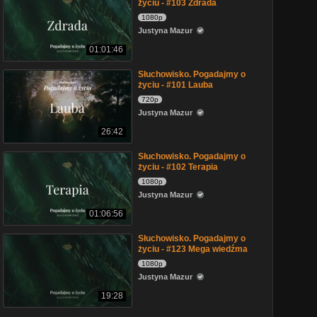
życiu - #103 Zdrada
1080p
Justyna Mazur
01:01:46
Słuchowisko. Pogadajmy o
życiu - #101 Lauba
720p
Justyna Mazur
26:42
Słuchowisko. Pogadajmy o
życiu - #102 Terapia
1080p
Justyna Mazur
01:06:56
Słuchowisko. Pogadajmy o
życiu - #123 Mega wiedźma
1080p
Justyna Mazur
19:28