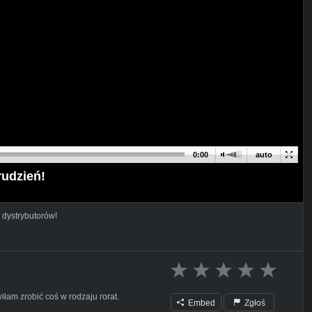
0:00
auto
rudzień!
 dystrybutorów!
iłam zrobić coś w rodzaju rorat.
Embed
Zgłoś