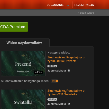
LOGOWANIE
REJESTRACJA
+ dodaj wideo
 CDA Premium
Wideo użytkowników
Następne wideo:
Słuchowisko. Pogadajmy o
życiu - #114 Prezent!
1080p
Justyna Mazur
24:49
Autoodtwarzanie następnego wideo
on
Słuchowisko. Pogadajmy o
życiu - #111 Światełka
1080p
Justyna Mazur