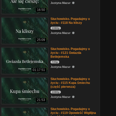
Justyna Mazur
16:50
Słuchowisko. Pogadajmy o
życiu - #118 Na kliszy
1080p
Justyna Mazur
25:09
Słuchowisko. Pogadajmy o
życiu - #121 Gwiazda
Betlejemska
720p
Justyna Mazur
01:17:51
Słuchowisko. Pogadajmy o
życiu - #115 Kupa śmiechu
(część pierwsza)
1080p
Justyna Mazur
21:53
Słuchowisko. Pogadajmy o
życiu - #119 Opowieść Wigilijna