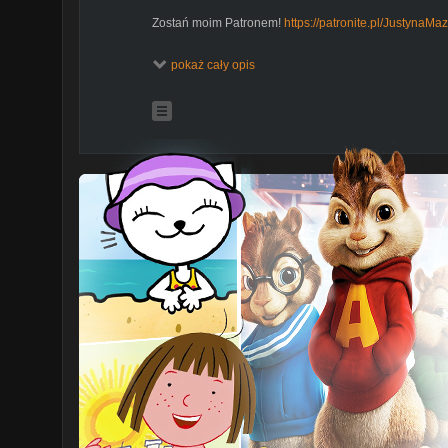
Zostań moim Patronem!
https://patronite.pl/JustynaMa
Dołącz do grupy, pogadajmy o życiu:
https://www.fac
pokaż cały opis
_________________
Nazywam się Justyna Mazur i piszę blog Krótki poradni
ponuraczką, pół błaznem. Pół samotniczką, pół duszą t
wizjonerką najgorszych scenariuszy. Pół pedantką, pó
trochę pewną siebie. Po latach dołów, pechów i nies
perspektywę do patrzenia na świat, żeby był fajniejsz
podzielić. Ślązaczka, która z miłości przeprowadziła si
Postanowiłam wyjść poza blog i do słowa pisanego 
znajdziesz dużo zwykłego życia, bo takie - moim zdanie
_________________
Możesz mnie spotkać:
Instagram:
www.instagram.com/justynamazurpl
Facebook:
www.facebook.com/krotki.poradnik.jak.ogar
www:
www.pogadajmyozyciu.pl