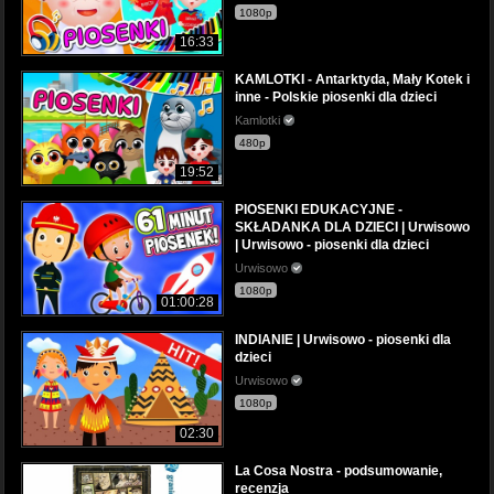
1080p
16:33
KAMLOTKI - Antarktyda, Mały Kotek i
inne - Polskie piosenki dla dzieci
Kamlotki
480p
19:52
PIOSENKI EDUKACYJNE -
SKŁADANKA DLA DZIECI | Urwisowo
| Urwisowo - piosenki dla dzieci
Urwisowo
1080p
01:00:28
INDIANIE | Urwisowo - piosenki dla
dzieci
Urwisowo
1080p
02:30
La Cosa Nostra - podsumowanie,
recenzja