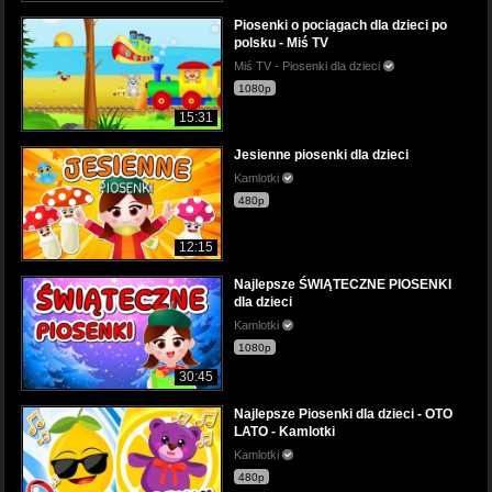
Piosenki o pociągach dla dzieci po
polsku - Miś TV
Miś TV - Piosenki dla dzieci
1080p
15:31
Jesienne piosenki dla dzieci
Kamlotki
480p
12:15
Najlepsze ŚWIĄTECZNE PIOSENKI
dla dzieci
Kamlotki
1080p
30:45
Najlepsze Piosenki dla dzieci - OTO
LATO - Kamlotki
Kamlotki
480p