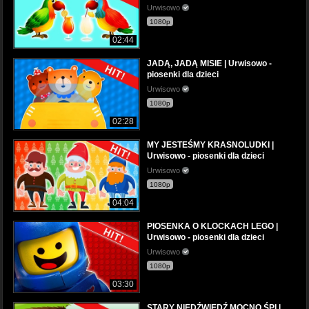
Urwisowo
1080p
02:44
JADĄ, JADĄ MISIE | Urwisowo -
piosenki dla dzieci
Urwisowo
1080p
02:28
MY JESTEŚMY KRASNOLUDKI |
Urwisowo - piosenki dla dzieci
Urwisowo
1080p
04:04
PIOSENKA O KLOCKACH LEGO |
Urwisowo - piosenki dla dzieci
Urwisowo
1080p
03:30
STARY NIEDŹWIEDŹ MOCNO ŚPI |