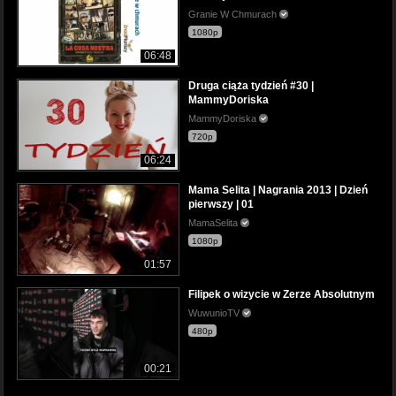
Granie W Chmurach
1080p
06:48
Druga ciąża tydzień #30 |
MammyDoriska
MammyDoriska
720p
06:24
Mama Selita | Nagrania 2013 | Dzień
pierwszy | 01
MamaSelita
1080p
01:57
Filipek o wizycie w Zerze Absolutnym
WuwunioTV
480p
00:21