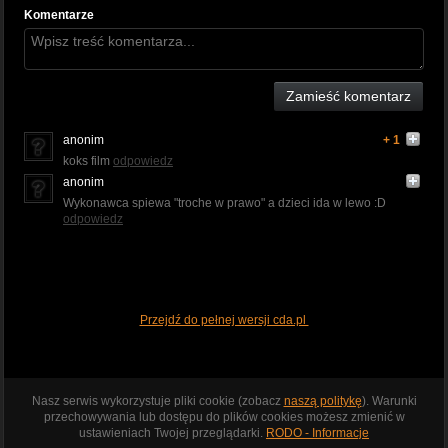
Komentarze
Zamieść komentarz
anonim
+ 1
koks film
odpowiedz
anonim
Wykonawca spiewa "troche w prawo" a dzieci ida w lewo :D
odpowiedz
Przejdź do pełnej wersji cda.pl
Nasz serwis wykorzystuje pliki cookie (zobacz
naszą politykę
). Warunki
przechowywania lub dostępu do plików cookies możesz zmienić w
ustawieniach Twojej przeglądarki.
RODO - Informacje