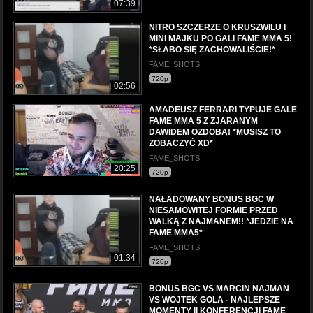
07:39
NITRO SZCZERZE O KRUSZWILU I
MINI MAJKU PO GALI FAME MMA 5!
*SŁABO SIĘ ZACHOWALIŚCIE!*
FAME_SHOTS
720p
02:56
AMADEUSZ FERRARI TYPUJE GALE
FAME MMA 5 Z ZJARANYM
DAWIDEM OZDOBĄ! *MUSISZ TO
ZOBACZYĆ XD*
FAME_SHOTS
20:25
720p
NAŁADOWANY BONUS BGC W
NIESAMOWITEJ FORMIE PRZED
WALKĄ Z NAJMANEM!! *JEDZIE NA
FAME MMA5*
FAME_SHOTS
01:34
720p
BONUS BGC VS MARCIN NAJMAN
VS WOJTEK GOLA - NAJLEPSZE
MOMENTY II KONFERENCJI FAME