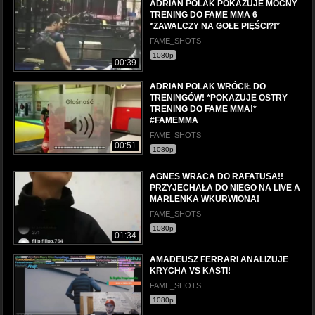
ADRIAN POLAK POKAZUJE MOCNY
TRENING DO FAME MMA 6
*ZAWALCZY NA GOŁE PIĘŚCI?!*
FAME_SHOTS
1080p
00:39
ADRIAN POLAK WRÓCIŁ DO
TRENINGÓW! *POKAZUJE OSTRY
TRENING DO FAME MMA!*
#FAMEMMA
FAME_SHOTS
00:51
1080p
AGNES WRACA DO RAFATUSA!!
PRZYJECHAŁA DO NIEGO NA LIVE A
MARLENKA WKURWIONA!
FAME_SHOTS
1080p
01:34
AMADEUSZ FERRARI ANALIZUJE
KRYCHA VS KASTI!
FAME_SHOTS
1080p