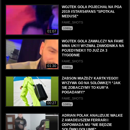
WOJTEK GOLA POJECHAŁ NA PGA
2019 #STARS4FANS *SPOTKAŁ
MEDUSE*
FAME_SHOTS
1080p
01:07
WOJTEK GOLA ZAWALCZY NA FAME
MMA UK!!! WYZWAŁ ZAWODNIKA NA
POJEDYNEK!! TO JUŻ ZA 3
TYGODNIE
FAME_SHOTS
01:30
1080p
ŻABSON MIAŻDŻY KARTKYEGO!!
WYZYWA GO NA SOLÓWKĘ?! *JAK
SIĘ ZOBACZYMY TO KUR*A
POGADAMY!*
FAME_SHOTS
00:27
1080p
ADRIAN POLAK ANALIZUJE WALKE
Z AMADEUSZEM FERRARI I
ODPOWIADA MU *NIE BĘDZIE
SOLÓWKI GOLUMIE*