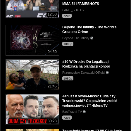
MMA 5! l FAMESHOTS
FAME_SHOTS
12:50
720p
Beyond The Infinity - The World's
Greatest Crime
Beyond The Infinity
1080p
04:50
#10 W Drodze Do Legalizacji -
Rodzinka na plantacji konopi
Przemysław Zawadzki Official
1080p
21:45
Janusz Korwin-Mikke: Duda czy
Trzaskowski? Co powinien zrobić
wolnościowiec? \\ 4MensTV
EasTravel TV
720p
30:23
Zapowiedź imprezy 13.09 Club Activ