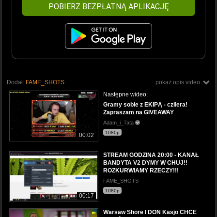
POBIERZ BEZPŁATNĄ APLIKACJĘ
Dodał:
FAME_SHOTS
pokaż opis video
Następne wideo:
Gramy sobie z EKIPĄ - czilera!
Zapraszam na GIVEAWAY
Adam_i_Tata
1080p
00:02
STREAM GODZINA 20:00 - KANAŁ
BANDYTA V2 DYMY W CHUJ!!
ROZKURWIAMY RZECZY!!!
FAME_SHOTS
1080p
00:17
Warsaw Shore l DON Kasjo CHCE