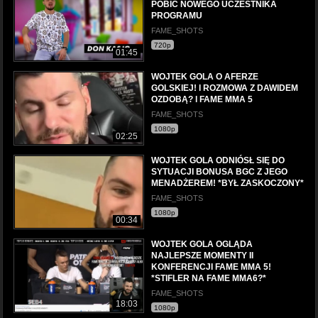
POBIĆ NOWEGO UCZESTNIKA
PROGRAMU
FAME_SHOTS
720p
01:45
WOJTEK GOLA O AFERZE
GOLSKIEJ! l ROZMOWA Z DAWIDEM
OZDOBĄ? l FAME MMA 5
FAME_SHOTS
1080p
02:25
WOJTEK GOLA ODNIÓSŁ SIĘ DO
SYTUACJI BONUSA BGC Z JEGO
MENADŻEREM! *BYŁ ZASKOCZONY*
FAME_SHOTS
1080p
00:34
WOJTEK GOLA OGLĄDA
NAJLEPSZE MOMENTY II
KONFERENCJI FAME MMA 5!
*STIFLER NA FAME MMA6?*
FAME_SHOTS
18:03
1080p