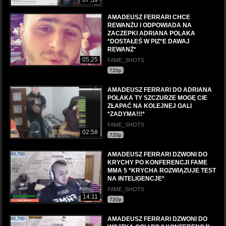
07:39
AMADEUSZ FERRARI CHCE
REWANŻU I ODPOWIADA NA
ZACZEPKI ADRIANA POLAKA
*DOSTAŁEŚ W PIZ*E DAWAJ
REWANŻ*
05:25
FAME_SHOTS
720p
AMADEUSZ FERRARI DO ADRIANA
POLAKA TY SZCZURZE MOGĘ CIE
ZŁAPAĆ NA KOLEJNEJ GALI
*ZADYMA!!!*
FAME_SHOTS
02:58
720p
AMADEUSZ FERRARI DZWONI DO
KRYCHY PO KONFERENCJI FAME
MMA 5 *KRYCHA ROZWIĄZUJE TEST
NA INTELIGENCJE*
FAME_SHOTS
14:11
720p
AMADEUSZ FERRARI DZWONI DO