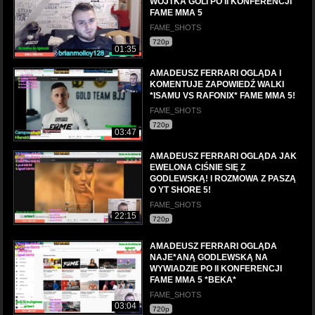
WOJTKA GOLI PO II KONFERENCJI
FAME MMA 5
FAME_SHOTS
720p
01:35
AMADEUSZ FERRARI OGLĄDA I
KOMENTUJE ZAPOWIEDŹ WALKI
*ISAMU VS RAFONIX* FAME MMA 5!
FAME_SHOTS
720p
03:47
AMADEUSZ FERRARI OGLĄDA JAK
EWELONA CIŚNIE SIĘ Z
GODLEWSKĄ! l ROZMOWA Z PASZĄ
O YT SHORE 5!
FAME_SHOTS
22:15
720p
AMADEUSZ FERRARI OGLĄDA
NAJE*ANĄ GODLEWSKĄ NA
WYWIADZIE PO II KONFERENCJI
FAME MMA 5 *BEKA*
FAME_SHOTS
03:04
720p