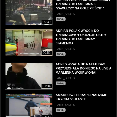
TRENING DO FAME MMA 6
*ZAWALCZY NA GOŁE PIĘŚCI?!*
FAME_SHOTS
1080p
00:39
ADRIAN POLAK WRÓCIŁ DO
TRENINGÓW! *POKAZUJE OSTRY
TRENING DO FAME MMA!*
#FAMEMMA
FAME_SHOTS
00:51
1080p
AGNES WRACA DO RAFATUSA!!
PRZYJECHAŁA DO NIEGO NA LIVE A
MARLENKA WKURWIONA!
FAME_SHOTS
1080p
01:34
AMADEUSZ FERRARI ANALIZUJE
KRYCHA VS KASTI!
FAME_SHOTS
1080p