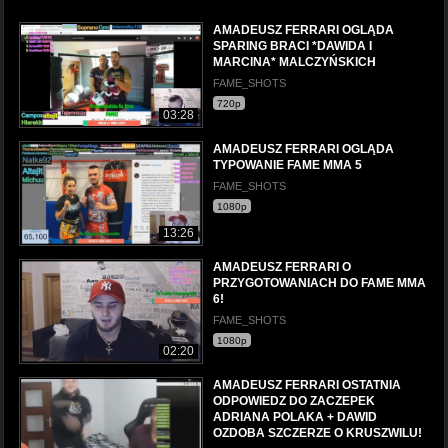
AMADEUSZ FERRARI OGLĄDA
SPARING BRACI *DAWIDA I
MARCINA* MALCZYŃSKICH
FAME_SHOTS
720p
03:28
AMADEUSZ FERRARI OGLĄDA
TYPOWANIE FAME MMA 5
FAME_SHOTS
1080p
13:26
AMADEUSZ FERRARI O
PRZYGOTOWANIACH DO FAME MMA
6!
FAME_SHOTS
1080p
02:20
AMADEUSZ FERRARI OSTATNIA
ODPOWIEDZ DO ZACZEPEK
ADRIANA POLAKA + DAWID
OZDOBA SZCZERZE O KRUSZWILU!