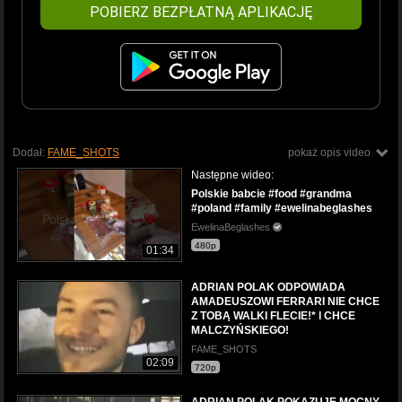
POBIERZ BEZPŁATNĄ APLIKACJĘ
Dodał:
FAME_SHOTS
pokaż opis video
Następne wideo:
Polskie babcie #food #grandma
#poland #family #ewelinabeglashes
EwelinaBeglashes
480p
01:34
ADRIAN POLAK ODPOWIADA
AMADEUSZOWI FERRARI NIE CHCE
Z TOBĄ WALKI FLECIE!* l CHCE
MALCZYŃSKIEGO!
FAME_SHOTS
02:09
720p
ADRIAN POLAK POKAZUJE MOCNY