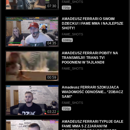
FAME_SHOTS
07:30
720p
AMADEUSZ FERRARI O SWOIM
DZIECKU! l FAME MMA l NAJLEPSZE
SHOTY!
FAME_SHOTS
1080p
04:35
AMADEUSZ FERRARI POBITY NA
TRANSMISJI!! TRANS TV!
POGONIENI W TAJLANDII
FAME_SHOTS
00:59
Amadeusz FERRARI SZOKUJĄCA
WIADOMOŚĆ ODNOŚNIE... *ZOBACZ
SAM!*
FAME_SHOTS
720p
03:22
AMADEUSZ FERRARI TYPUJE GALE
FAME MMA 5 Z ZJARANYM