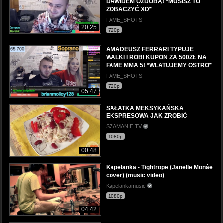
DAWIDEM OZDOBĄ! *MUSISZ TO
ZOBACZYĆ XD*
FAME_SHOTS
20:25
720p
AMADEUSZ FERRARI TYPUJE
WALKI I ROBI KUPON ZA 500ZŁ NA
FAME MMA 5! *WLATUJEMY OSTRO*
FAME_SHOTS
720p
05:47
SAŁATKA MEKSYKAŃSKA
EKSPRESOWA JAK ZROBIĆ
SZAMANIE.TV
1080p
00:48
Kapelanka - Tightrope (Janelle Monáe
cover) (music video)
Kapelankamusic
1080p
04:42