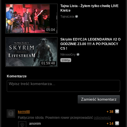
Tajna Lista - Żyłem tylko chwilę LIVE
Kielce
TajnaLista
05:04
Skryim EDYCJA LEGENDARNA #2 O
GODZINIE 23.00 !!!! A PO POLNOCY
CS !
NitroooGry
1080p
01:59:48
Komentarze
Zamieść komentarz
kermitttt
+ 38
Faktycznie idiota. Powinien rower przeprowadzić
odpowiedz
anonim
+ 14