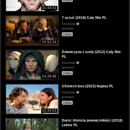
1080p
01:44:53
7 uczuć (2018) Cały film PL
KinoSwiat
premium
1080p
01:52:24
Dziewczyna z szafy (2012) Cały film
PL
KinoSwiat
premium
1080p
01:28:46
Uśmiech losu (2023) Napisy PL
KinoSwiat
premium
1080p
01:44:03
Doris: Historia pewnej miłości (2018)
Lektor PL