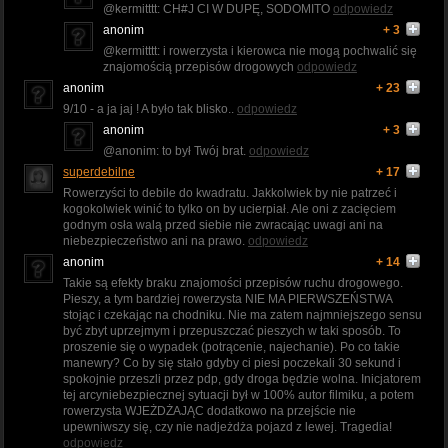
@kermitttt: CH#J CI W DUPĘ, SODOMITO
odpowiedz
anonim
+ 3
@kermitttt: i rowerzysta i kierowca nie mogą pochwalić się
znajomością przepisów drogowych
odpowiedz
anonim
+ 23
9/10 - a ja jaj ! A było tak blisko..
odpowiedz
anonim
+ 3
@anonim: to był Twój brat.
odpowiedz
superdebilne
+ 17
Rowerzyści to debile do kwadratu. Jakkolwiek by nie patrzeć i
kogokolwiek winić to tylko on by ucierpiał. Ale oni z zacięciem
godnym osła walą przed siebie nie zwracając uwagi ani na
niebezpieczeństwo ani na prawo.
odpowiedz
anonim
+ 14
Takie są efekty braku znajomości przepisów ruchu drogowego.
Pieszy, a tym bardziej rowerzysta NIE MA PIERWSZEŃSTWA
stojąc i czekając na chodniku. Nie ma zatem najmniejszego sensu
być zbyt uprzejmym i przepuszczać pieszych w taki sposób. To
proszenie się o wypadek (potrącenie, najechanie). Po co takie
manewry? Co by się stało gdyby ci piesi poczekali 30 sekund i
spokojnie przeszli przez pdp, gdy droga będzie wolna. Inicjatorem
tej arcyniebezpiecznej sytuacji był w 100% autor filmiku, a potem
rowerzysta WJEŻDŻAJĄC dodatkowo na przejście nie
upewniwszy się, czy nie nadjeżdża pojazd z lewej. Tragedia!
odpowiedz