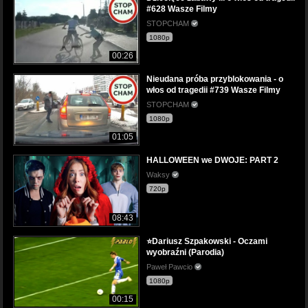
#628 Wasze Filmy
STOPCHAM
1080p
00:26
Nieudana próba przyblokowania - o
włos od tragedii #739 Wasze Filmy
STOPCHAM
1080p
01:05
HALLOWEEN we DWOJE: PART 2
Waksy
720p
08:43
⭐Dariusz Szpakowski - Oczami
wyobraźni (Parodia)
Paweł Pawcio
1080p
00:15