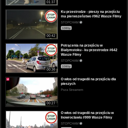
01:37
Ku przestrodze - pieszy na przejściu
ma pierwszeństwo #962 Wasze Filmy
STOPCHAM
1080p
00:42
Potrącenia na przejściu w
Białymstoku - ku przestrodze #642
Wasze Filmy
STOPCHAM
1080p
00:36
O włos od tragedii na przejściu dla
pieszych
Poza Streamem
00:27
O włos od tragedii na przejściu w
Inowrocławiu #999 Wasze Filmy
STOPCHAM