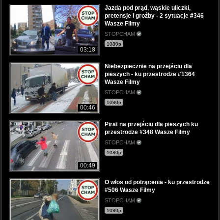
Jazda pod prąd, wąskie uliczki,
pretensje i groźby - 2 sytuacje #346
Wasze Filmy
STOPCHAM
1080p
03:18
Niebezpiecznie na przejściu dla
pieszych - ku przestrodze #1364
Wasze Filmy
STOPCHAM
1080p
00:46
Pirat na przejściu dla pieszych ku
przestrodze #348 Wasze Filmy
STOPCHAM
1080p
00:49
O włos od potrącenia - ku przestrodze
#506 Wasze Filmy
STOPCHAM
1080p