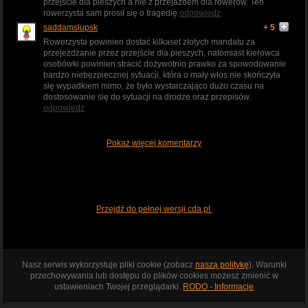
przejście dla pieszych a nie z przejazdem dla rowerów. Ten
rowerzysta sam prosił się o tragedię
odpowiedz
saddamslupsk
+ 5
Rowerzysta powinien dostać kilkaset złotych mandatu za
przejeżdżanie przez przejście dla pieszych, natomiast kierowca
osobówki powinien stracić dożywotnio prawko za spowodowanie
bardzo niebezpiecznej sytuacji, która o mały włos nie skończyła
się wypadkiem mimo, że było wystarczająco dużo czasu na
dostosowanie się do sytuacji na drodze oraz przepisów.
odpowiedz
Pokaż więcej komentarzy
Przejdź do pełnej wersji cda.pl
Nasz serwis wykorzystuje pliki cookie (zobacz
naszą politykę
). Warunki
przechowywania lub dostępu do plików cookies możesz zmienić w
ustawieniach Twojej przeglądarki.
RODO - Informacje