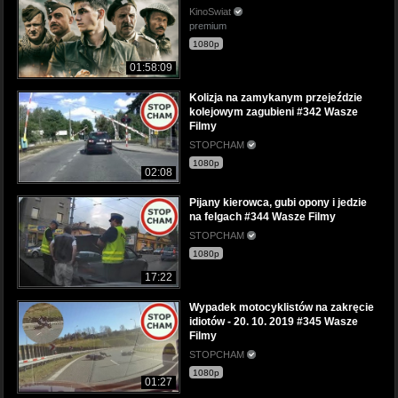
KinoSwiat
premium
1080p
01:58:09
Kolizja na zamykanym przejeździe
kolejowym zagubieni #342 Wasze
Filmy
STOPCHAM
1080p
02:08
Pijany kierowca, gubi opony i jedzie
na felgach #344 Wasze Filmy
STOPCHAM
1080p
17:22
Wypadek motocyklistów na zakręcie
idiotów - 20. 10. 2019 #345 Wasze
Filmy
STOPCHAM
1080p
01:27