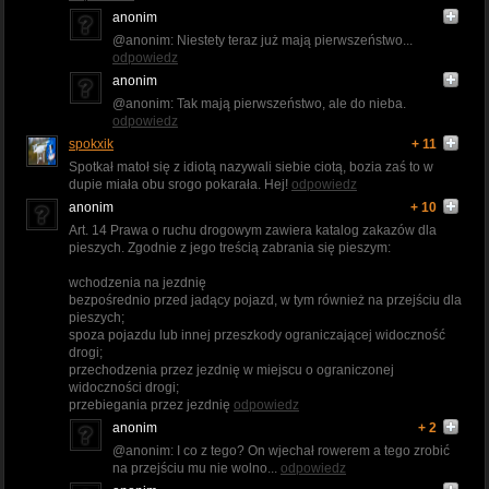
anonim
@anonim: Niestety teraz już mają pierwszeństwo...
odpowiedz
anonim
@anonim: Tak mają pierwszeństwo, ale do nieba.
odpowiedz
spokxik
+ 11
Spotkał matoł się z idiotą nazywali siebie ciotą, bozia zaś to w
dupie miała obu srogo pokarała. Hej!
odpowiedz
anonim
+ 10
Art. 14 Prawa o ruchu drogowym zawiera katalog zakazów dla
pieszych. Zgodnie z jego treścią zabrania się pieszym:
wchodzenia na jezdnię
bezpośrednio przed jadący pojazd, w tym również na przejściu dla
pieszych;
spoza pojazdu lub innej przeszkody ograniczającej widoczność
drogi;
przechodzenia przez jezdnię w miejscu o ograniczonej
widoczności drogi;
przebiegania przez jezdnię
odpowiedz
anonim
+ 2
@anonim: I co z tego? On wjechał rowerem a tego zrobić
na przejściu mu nie wolno...
odpowiedz