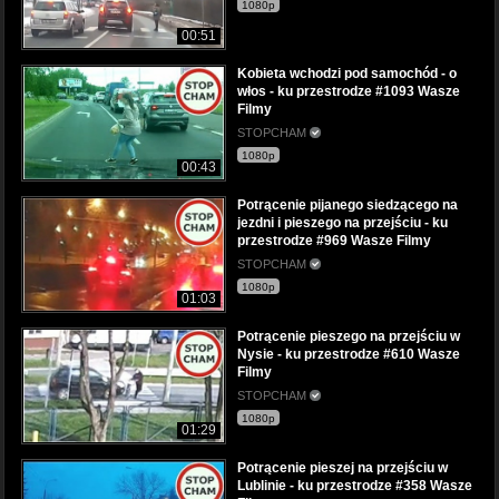
1080p
00:51
Kobieta wchodzi pod samochód - o
włos - ku przestrodze #1093 Wasze
Filmy
STOPCHAM
1080p
00:43
Potrącenie pijanego siedzącego na
jezdni i pieszego na przejściu - ku
przestrodze #969 Wasze Filmy
STOPCHAM
1080p
01:03
Potrącenie pieszego na przejściu w
Nysie - ku przestrodze #610 Wasze
Filmy
STOPCHAM
1080p
01:29
Potrącenie pieszej na przejściu w
Lublinie - ku przestrodze #358 Wasze