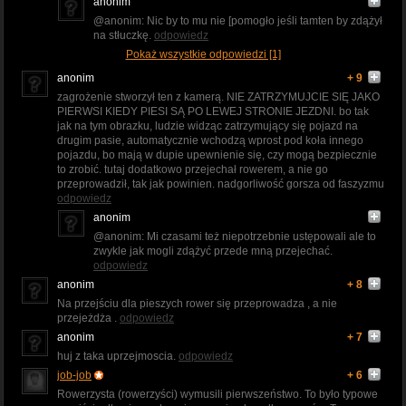
anonim
@anonim: Nic by to mu nie [pomogło jeśli tamten by zdążył
na stłuczkę.
odpowiedz
Pokaż wszystkie odpowiedzi [1]
anonim
+ 9
zagrożenie stworzył ten z kamerą. NIE ZATRZYMUJCIE SIĘ JAKO
PIERWSI KIEDY PIESI SĄ PO LEWEJ STRONIE JEZDNI. bo tak
jak na tym obrazku, ludzie widząc zatrzymujący się pojazd na
drugim pasie, automatycznie wchodzą wprost pod koła innego
pojazdu, bo mają w dupie upewnienie się, czy mogą bezpiecznie
to zrobić. tutaj dodatkowo przejechał rowerem, a nie go
przeprowadził, tak jak powinien. nadgorliwość gorsza od faszyzmu
odpowiedz
anonim
@anonim: Mi czasami też niepotrzebnie ustępowali ale to
zwykle jak mogli zdążyć przede mną przejechać.
odpowiedz
anonim
+ 8
Na przejściu dla pieszych rower się przeprowadza , a nie
przejeżdża .
odpowiedz
anonim
+ 7
huj z taka uprzejmoscia.
odpowiedz
job-job
+ 6
Rowerzysta (rowerzyści) wymusili pierwszeństwo. To było typowe