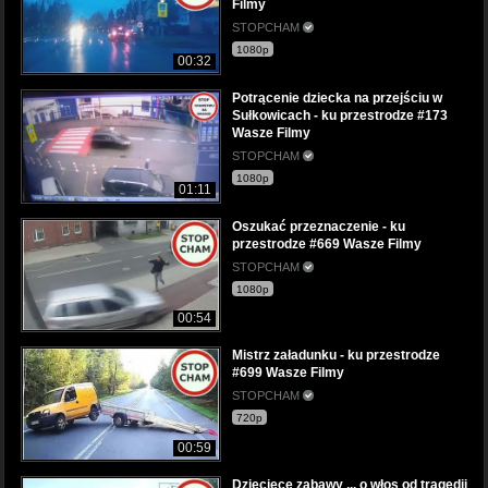
Filmy
STOPCHAM
1080p
00:32
Potrącenie dziecka na przejściu w
Sułkowicach - ku przestrodze #173
Wasze Filmy
STOPCHAM
1080p
01:11
Oszukać przeznaczenie - ku
przestrodze #669 Wasze Filmy
STOPCHAM
1080p
00:54
Mistrz załadunku - ku przestrodze
#699 Wasze Filmy
STOPCHAM
720p
00:59
Dziecięce zabawy ... o włos od tragedii