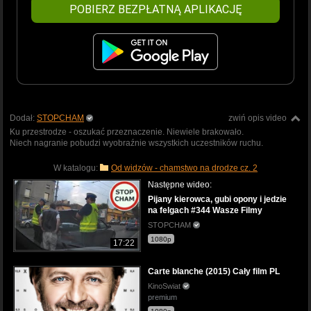
POBIERZ BEZPŁATNĄ APLIKACJĘ
Dodał:
STOPCHAM
zwiń opis video
Ku przestrodze - oszukać przeznaczenie. Niewiele brakowało.
Niech nagranie pobudzi wyobraźnie wszystkich uczestników ruchu.
W katalogu:
Od widzów - chamstwo na drodze cz. 2
Następne wideo:
Pijany kierowca, gubi opony i jedzie
na felgach #344 Wasze Filmy
STOPCHAM
1080p
17:22
Carte blanche (2015) Cały film PL
KinoSwiat
premium