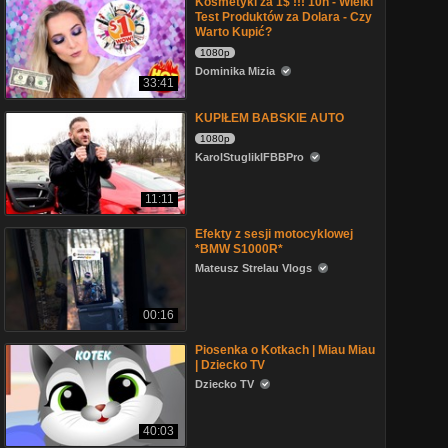
Kosmetyki za 1$ !!! 10h - Wielki
Test Produktów za Dolara - Czy
Warto Kupić?
1080p
Dominika Mizia
33:41
KUPIŁEM BABSKIE AUTO
1080p
KarolStuglikIFBBPro
11:11
Efekty z sesji motocyklowej
*BMW S1000R*
Mateusz Strelau Vlogs
00:16
Piosenka o Kotkach | Miau Miau
| Dziecko TV
Dziecko TV
40:03