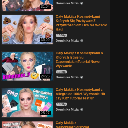
Dominika Mizia
31:04
Cały Makijaz Kosmetykami
Których Się PozbywamZ
Przymróżeniem Oka Na Wesoło
Haul
1080p
35:09
Dominika Mizia
Cały Makijaz Kosmetykami o
Ktorych Istnieniu
ZapomniałamTutorial Nowe
Wyzwanie
1080p
24:26
Dominika Mizia
Cały Makijaz Kosmetykami z
Allegro do 100zł. Wyzwanie Hit
czy Kit? Tutorial Test 8h
1080p
Dominika Mizia
25:27
Cały Makijaz
Najpopularniejszymi