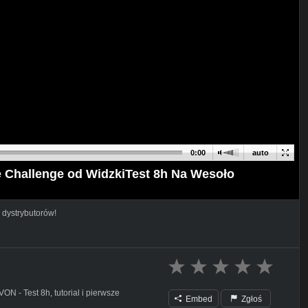
0:00
auto
Challenge od WidzkiTest 8h Na Wesoło
 dystrybutorów!
N - Test 8h, tutorial i pierwsze
Embed
Zgłoś