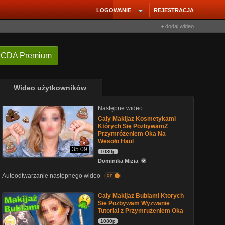
LOGOWANIE
REJESTRACJA
+ dodaj wideo
 CDA Premium
Wideo użytkowników
Następne wideo:
Cały Makijaz Kosmetykami
Których Się PozbywamZ
Przymróżeniem Oka Na
Wesoło Haul
35:09
1080p
Dominika Mizia
Autoodtwarzanie następnego wideo
on
Cały Makijaz Bublami Ktorych
Sie Pozbywam Wyzwanie
Tutorial z Przymrużeniem Oka
1080p