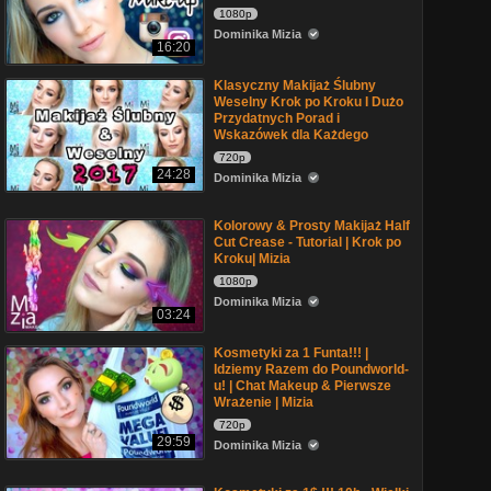
1080p
Dominika Mizia
16:20
Klasyczny Makijaż Ślubny
Weselny Krok po Kroku I Dużo
Przydatnych Porad i
Wskazówek dla Każdego
720p
24:28
Dominika Mizia
Kolorowy & Prosty Makijaż Half
Cut Crease - Tutorial | Krok po
Kroku| Mizia
1080p
Dominika Mizia
03:24
Kosmetyki za 1 Funta!!! |
Idziemy Razem do Poundworld-
u! | Chat Makeup & Pierwsze
Wrażenie | Mizia
720p
29:59
Dominika Mizia