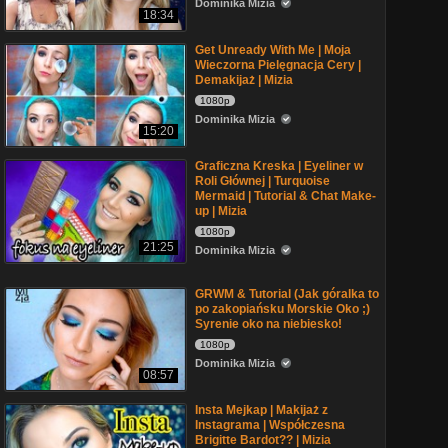
Dominika Mizia
18:34
Get Unready With Me | Moja
Wieczorna Pielęgnacja Cery |
Demakijaż | Mizia
1080p
Dominika Mizia
15:20
Graficzna Kreska | Eyeliner w
Roli Głównej | Turquoise
Mermaid | Tutorial & Chat Make-
up | Mizia
1080p
21:25
Dominika Mizia
GRWM & Tutorial (Jak góralka to
po zakopiańsku Morskie Oko ;)
Syrenie oko na niebiesko!
1080p
Dominika Mizia
08:57
Insta Mejkap | Makijaż z
Instagrama | Współczesna
Brigitte Bardot?? | Mizia