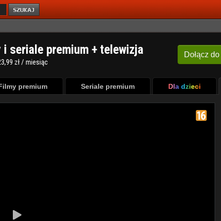
y i seriale premium + telewizja
Dołącz
do
3,99 zł / miesiąc
Filmy premium
Seriale premium
Dla dzieci