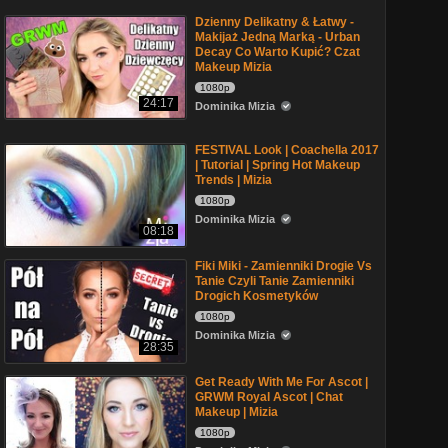
Dzienny Delikatny & Łatwy -
Makijaż Jedną Marką - Urban
Decay Co Warto Kupić? Czat
Makeup Mizia
1080p
24:17
Dominika Mizia
FESTIVAL Look | Coachella 2017
| Tutorial | Spring Hot Makeup
Trends | Mizia
1080p
Dominika Mizia
08:18
Fiki Miki - Zamienniki Drogie Vs
Tanie Czyli Tanie Zamienniki
Drogich Kosmetyków
1080p
Dominika Mizia
28:35
Get Ready With Me For Ascot |
GRWM Royal Ascot | Chat
Makeup | Mizia
1080p