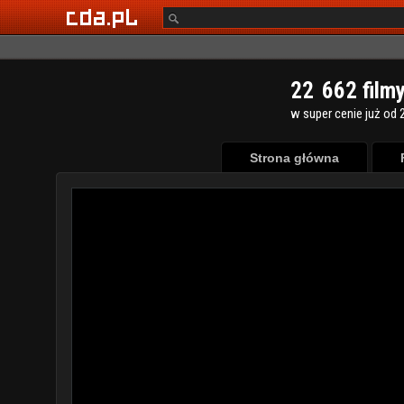
2
2
6
6
2
film
w super cenie już od 2
Strona główna