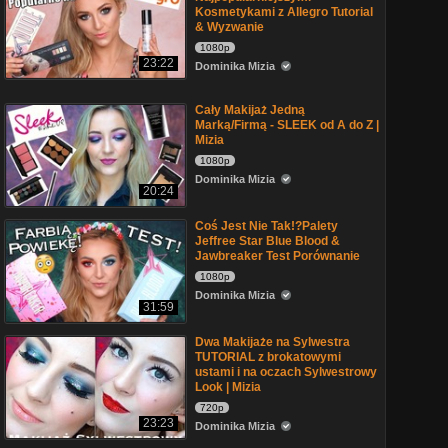
Kosmetykami z Allegro Tutorial
& Wyzwanie
1080p
23:22
Dominika Mizia
Cały Makijaż Jedną
Marką/Firmą - SLEEK od A do Z |
Mizia
1080p
Dominika Mizia
20:24
Coś Jest Nie Tak!?Palety
Jeffree Star Blue Blood &
Jawbreaker Test Porównanie
1080p
Dominika Mizia
31:59
Dwa Makijaże na Sylwestra
TUTORIAL z brokatowymi
ustami i na oczach Sylwestrowy
Look | Mizia
720p
23:23
Dominika Mizia