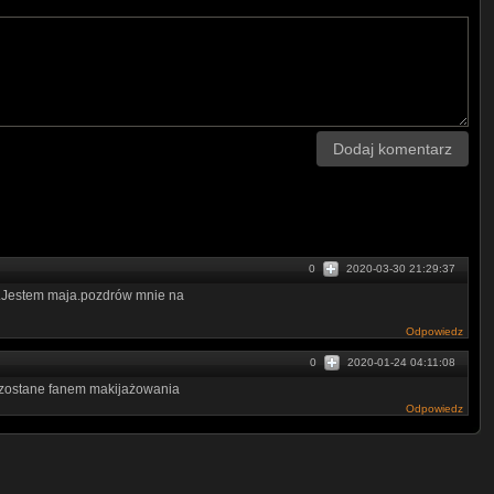
ywnie.
Dodaj komentarz
0
2020-03-30 21:29:37
ni .Jestem maja.pozdrów mnie na
Odpowiedz
0
2020-01-24 04:11:08
e zostane fanem makijażowania
Odpowiedz