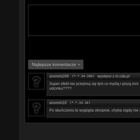
wolności do lat 2, karze ograniczenia wolności lub grz
Najlepsze komentarze
anonim206
wysłano z m.cda.pl
(*.*.34.206)
Super efekt nie przejmuj się tym co myślą i piszą in
odcinku????
anonim16
(*.*.14.16)
Po skończeniu to wygląda okropnie, chyba nigdy ni