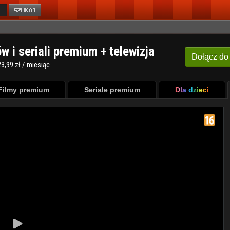
ów i seriali premium + telewizja
Dołącz
do
3,99 zł / miesiąc
Filmy premium
Seriale premium
Dla dzieci