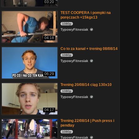
03:20
TEST COOPERA i pompki na
poręczach +15kgx13
1080p
TypowyFitnesiak
04:18
Co to za kanał + trening 08/08/14
1080p
TypowyFitnesiak
06:29
Trening 20/08/14 ciąg 130x10
1080p
TypowyFitnesiak
04:17
Trening 22/08/14 | Push press i
pendlay
1080p
TypowyFitnesiak