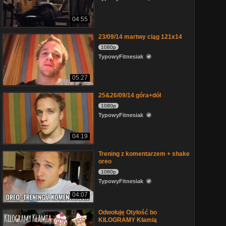
04:55
23/09/14 martwy ciąg 121x14
1080p
TypowyFitnesiak
05:27
25&26/09/14 góra+dół
1080p
TypowyFitnesiak
04:19
Trening z komentarzem + shake
oreo
1080p
TypowyFitnesiak
04:07
Odwołuję Otyłość bo
KILOGRAMY Kłamią