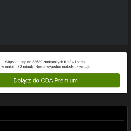
 push press 51x8x3s wiosłowanie
ostęp siłowy i przy okazji motywować
o ćwiczeń i treningów jest ważna, więc
to bardzo się cieszę :) Swoje treningi
iady, wszelkiego rodzaju wyciskania
Włącz dostęp do 22689 znakomitych filmów i seriali
erskie, push press) martwy ciąg (sumo
w mniej niż 2 minuty! Nowe, wygodne metody aktywacji.
ące takie jak wiosłowanie sztangą czy
ążeniem. Moje podejście do diety jest
 choć czasem pozwalam sobie na cheat
Dołącz do CDA Premium
zyli if it fits your macros lub popularnie
ę sobie pytań jak zrobić masę jak szybko
sze ćwiczenia na nogi i pośladki. Staram
ugorzędne znaczenie, bardziej stawiam
 mój kanał to zapraszam do subskrypcji a
czy!