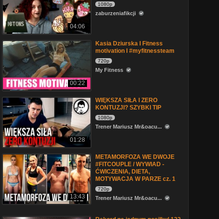
1080p
zaburzeniafikcji
04:06
Kasia Dziurska I Fitness
motivation I #myfitnessteam
720p
My Fitness
00:22
WIĘKSZA SIŁA I ZERO
KONTUZJI? SZYBKI TIP
1080p
Trener Mariusz Mr&oacu...
01:28
METAMORFOZA WE DWOJE
#FITCOUPLE / WYWIAD -
ĆWICZENIA, DIETA,
MOTYWACJA W PARZE cz. 1
720p
13:43
Trener Mariusz Mr&oacu...