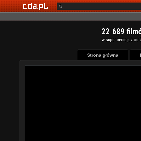
2
2
6
8
9
film
w super cenie już od 2
Strona główna