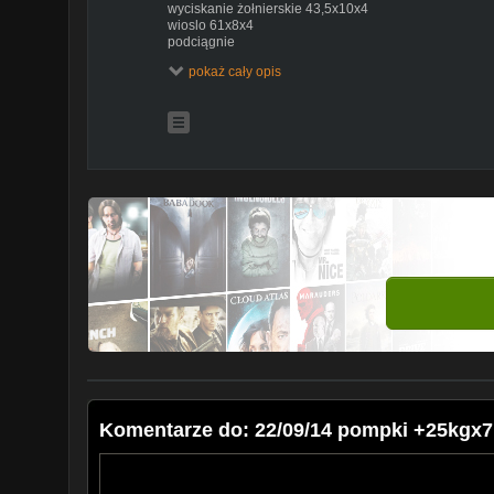
wyciskanie żołnierskie 43,5x10x4
wioslo 61x8x4
podciągnie
pokaż cały opis
FACEBOOK:
https://www.facebook.com/vkubaa
INSTAGRAM:
https://www.instagram.com/kubazjutuba
waga 76,5 pompki na poręczach ciało,+6x5 +17,5x10,
hantlem 32,5x8x3s podciąganie +10kgx5x3s
Kanał ten prowadzę aby dokumentować swój powolny p
innych do zmiany stylu życia na sportowy. Motywacja d
jeśli oglądanie moich filmów kogoś motywuje do działa 
bazuję na podstawowych ćwiczeniach takich jak przys
(wyciskanie leżąc na ławce płaskiej, wyciskanie żołni
oraz klasyczny) jak również wszelkie ruchy przyciągaj
hantlem oraz podciąganie, czasem z doczepionym obci
dość luźne, nie liczę kalorii, staram się jeść zdrowo
meal. Można by rzec, że poniekąd stosuję zasady IIFYM c
ujmując jedz co chcesz wyglądaj jak chcesz. Nie zadaj
schudnąć ani jak wyrzeźbić brzuch czy jakie są najlep
się raczej utrzymywać wagę, sylwetka ma dla mnie dr
na dobre samopoczucie i balans :) Jeśli podoba Ci się
także podzielenie się z nim ze znajomymi, będę wdzię
Komentarze do: 22/09/14 pompki +25kgx7