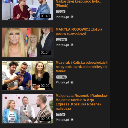
Najbardziej krępująco było...
[Plotek]
720p
01:49
Plotek.pl
MARYLA RODOWICZ złożyła
pozew rozwodowy!
1080p
Plotek.pl
01:04
Maserak i Kalicka odpowiedzieli
na pytania bardzo dociekliwych
fanów
1080p
Plotek.pl
02:02
Małgorzata Rozenek i Radosław
Majdan o udziale w Azja
Express. Koszulka Rozenek
najlepsza
720p
02:05
Plotek.pl