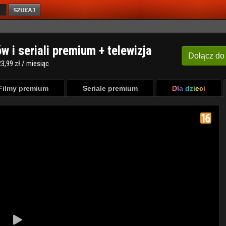
ów i seriali premium + telewizja
Dołącz
do
3,99 zł / miesiąc
Filmy premium
Seriale premium
Dla dzieci