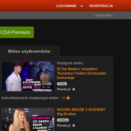
LOGOWANIE
REJESTRACJA
+ dodaj wideo
 CDA Premium
Wideo użytkowników
Następne wideo:
W Top Model z zespołem
Tourettea? Hubert Gromadzki
komentuje
720p
01:32
Plotek.pl
Autoodtwarzanie następnego wideo
on
MADZIA BĘDZIE Z OLEHEM?
Big Brother
1080p
Plotek.pl