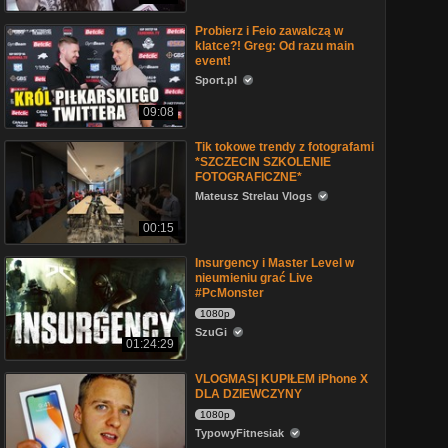
Probierz i Feio zawalczą w
klatce?! Greg: Od razu main
event!
Sport.pl
09:08
Tik tokowe trendy z fotografami
*SZCZECIN SZKOLENIE
FOTOGRAFICZNE*
Mateusz Strelau Vlogs
00:15
Insurgency i Master Level w
nieumieniu grać Live
#PcMonster
1080p
SzuGi
01:24:29
VLOGMAS| KUPIŁEM iPhone X
DLA DZIEWCZYNY
1080p
TypowyFitnesiak