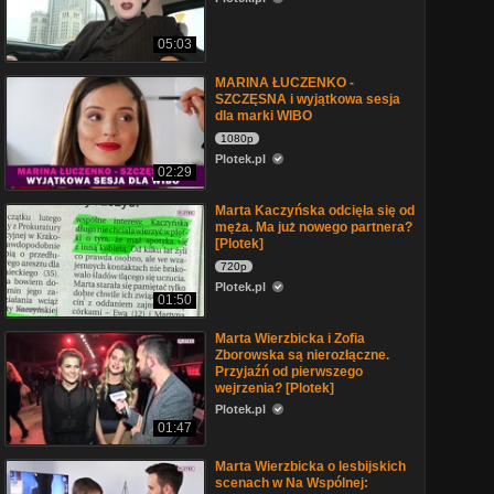
05:03
MARINA ŁUCZENKO -
SZCZĘSNA i wyjątkowa sesja
dla marki WIBO
1080p
Plotek.pl
02:29
Marta Kaczyńska odcięła się od
męża. Ma już nowego partnera?
[Plotek]
720p
Plotek.pl
01:50
Marta Wierzbicka i Zofia
Zborowska są nierozłączne.
Przyjaźń od pierwszego
wejrzenia? [Plotek]
Plotek.pl
01:47
Marta Wierzbicka o lesbijskich
scenach w Na Wspólnej: