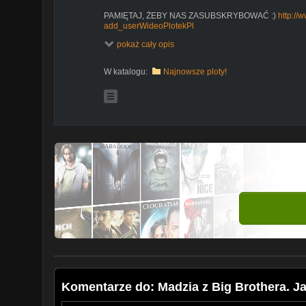
PAMIĘTAJ, ŻEBY NAS ZASUBSKRYBOWAĆ :)
http://
add_userWideoPlotekPl
pokaż cały opis
W katalogu:
Najnowsze ploty!
Komentarze do: Madzia z Big Brothera. Jak