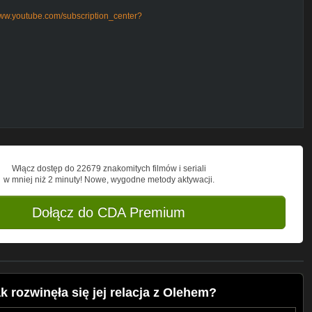
www.youtube.com/subscription_center?
Włącz dostęp do 22679 znakomitych filmów i seriali
w mniej niż 2 minuty! Nowe, wygodne metody aktywacji.
Dołącz do CDA Premium
 rozwinęła się jej relacja z Olehem?