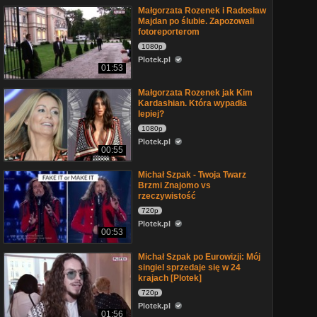
Małgorzata Rozenek i Radosław
Majdan po ślubie. Zapozowali
fotoreporterom
1080p
Plotek.pl
01:53
Małgorzata Rozenek jak Kim
Kardashian. Która wypadła
lepiej?
1080p
Plotek.pl
00:55
Michał Szpak - Twoja Twarz
Brzmi Znajomo vs
rzeczywistość
720p
Plotek.pl
00:53
Michał Szpak po Eurowizji: Mój
singiel sprzedaje się w 24
krajach [Plotek]
720p
Plotek.pl
01:56