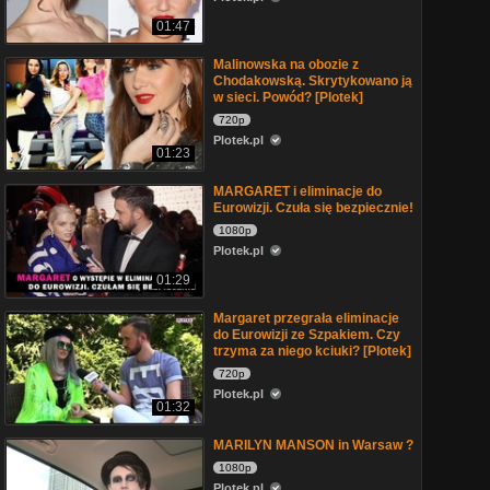
01:47
Malinowska na obozie z
Chodakowską. Skrytykowano ją
w sieci. Powód? [Plotek]
720p
Plotek.pl
01:23
MARGARET i eliminacje do
Eurowizji. Czuła się bezpiecznie!
1080p
Plotek.pl
01:29
Margaret przegrała eliminacje
do Eurowizji ze Szpakiem. Czy
trzyma za niego kciuki? [Plotek]
720p
Plotek.pl
01:32
MARILYN MANSON in Warsaw ?
1080p
Plotek.pl