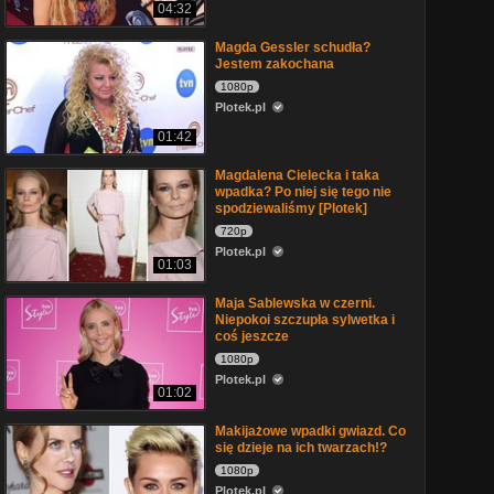
04:32
Magda Gessler schudła?
Jestem zakochana
1080p
Plotek.pl
01:42
Magdalena Cielecka i taka
wpadka? Po niej się tego nie
spodziewaliśmy [Plotek]
720p
Plotek.pl
01:03
Maja Sablewska w czerni.
Niepokoi szczupła sylwetka i
coś jeszcze
1080p
Plotek.pl
01:02
Makijażowe wpadki gwiazd. Co
się dzieje na ich twarzach!?
1080p
Plotek.pl