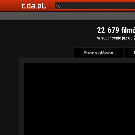
2
2
6
7
9
film
w super cenie już od 2
Strona główna