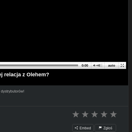
0:00
auto
ej relacja z Olehem?
 dystrybutorów!
Embed
Zgłoś