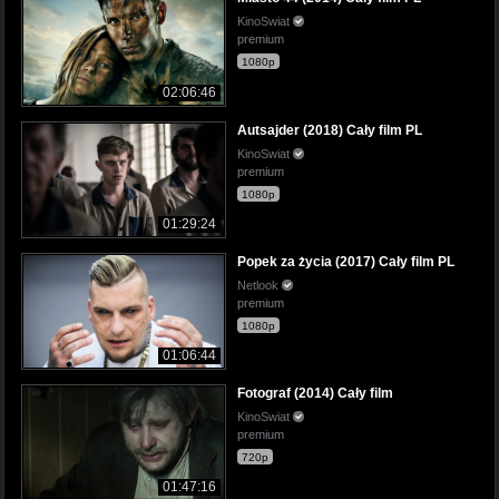
KinoSwiat
premium
1080p
02:06:46
Autsajder (2018) Cały film PL
KinoSwiat
premium
1080p
01:29:24
Popek za życia (2017) Cały film PL
Netlook
premium
1080p
01:06:44
Fotograf (2014) Cały film
KinoSwiat
premium
720p
01:47:16