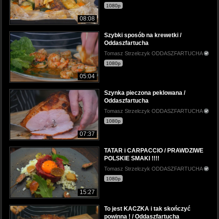
1080p
08:08
Szybki sposób na krewetki /
Oddaszfartucha
Tomasz Strzelczyk ODDASZFARTUCHA
1080p
05:04
Szynka pieczona peklowana /
Oddaszfartucha
Tomasz Strzelczyk ODDASZFARTUCHA
1080p
07:37
TATAR i CARPACCIO / PRAWDZIWE
POLSKIE SMAKI !!!!
Tomasz Strzelczyk ODDASZFARTUCHA
1080p
15:27
To jest KACZKA i tak skończyć
powinna ! / Oddaszfartucha