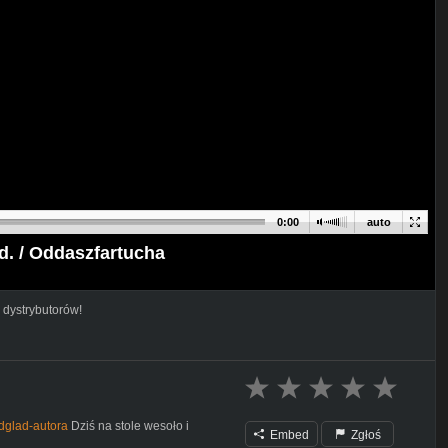
0:00
auto
. / Oddaszfartucha
 dystrybutorów!
odglad-autora
Dziś na stole wesoło i
Embed
Zgłoś