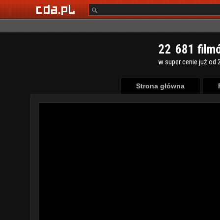
2
2
6
8
1
film
w super cenie już od 2
Strona główna