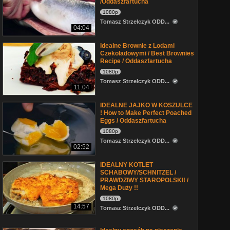
/Oddaszfartucha
1080p
Tomasz Strzelczyk ODD...
04:04
Idealne Brownie z Lodami
Czekoladowymi / Best Brownies
Recipe / Oddaszfartucha
1080p
Tomasz Strzelczyk ODD...
11:04
IDEALNE JAJKO W KOSZULCE
! How to Make Perfect Poached
Eggs / Oddaszfartucha
1080p
Tomasz Strzelczyk ODD...
02:52
IDEALNY KOTLET
SCHABOWY/SCHNITZEL /
PRAWDZIWY STAROPOLSKI! /
Mega Duży !!
1080p
14:57
Tomasz Strzelczyk ODD...