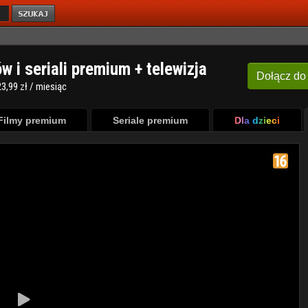
ów i seriali premium + telewizja
Dołącz
do
3,99 zł / miesiąc
Filmy premium
Seriale premium
Dla dzieci