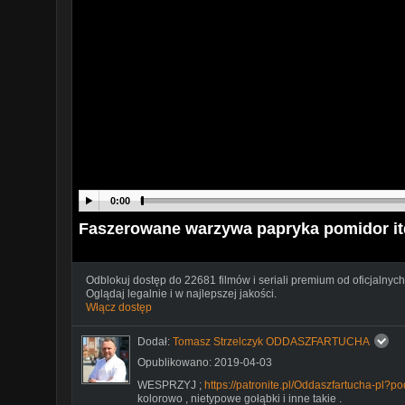
0:00
Faszerowane warzywa papryka pomidor itd
Odblokuj dostęp do 22681 filmów i seriali premium od oficjalnych
Oglądaj legalnie i w najlepszej jakości.
Włącz dostęp
Dodał:
Tomasz Strzelczyk ODDASZFARTUCHA
Opublikowano: 2019-04-03
WESPRZYJ ;
https://patronite.pl/Oddaszfartucha-pl?p
kolorowo , nietypowe gołąbki i inne takie .