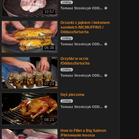
1080p
Tomasz Strzelczyk ODD...
10:57
Grzanki z jajkiem i bekonem
sandwich /MCMUFFINS /
Oddaszfartucha
1080p
Tomasz Strzelczyk ODD...
06:38
Grzybki w occie
/Oddaszfartucha
1080p
Tomasz Strzelczyk ODD...
07:23
Gęś pieczona
1080p
Tomasz Strzelczyk ODD...
08:23
How to Fillet a Big Salmon
/Filetowanie łososia