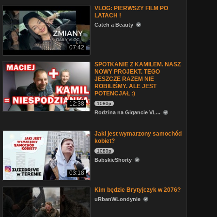
VLOG: PIERWSZY FILM PO
LATACH !
Catch a Beauty
07:42
SPOTKANIE Z KAMILEM. NASZ
NOWY PROJEKT. TEGO
JESZCZE RAZEM NIE
ROBILIŚMY. ALE JEST
POTENCJAŁ :)
12:38
1080p
Rodzina na Gigancie VL...
Jaki jest wymarzony samochód
kobiet?
1080p
BabskieShorty
03:18
Kim będzie Brytyjczyk w 2076?
uRbanWLondynie