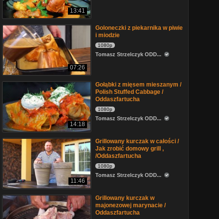
13:41
Goloneczki z piekarnika w piwie
i miodzie
1080p
Tomasz Strzelczyk ODD...
07:26
Gołąbki z mięsem mieszanym /
Polish Stuffed Cabbage /
Oddaszfartucha
1080p
Tomasz Strzelczyk ODD...
14:18
Grillowany kurczak w całości /
Jak zrobić domowy grill ,
/Oddaszfartucha
1080p
Tomasz Strzelczyk ODD...
11:46
Grillowany kurczak w
majonezowej marynacie /
Oddaszfartucha