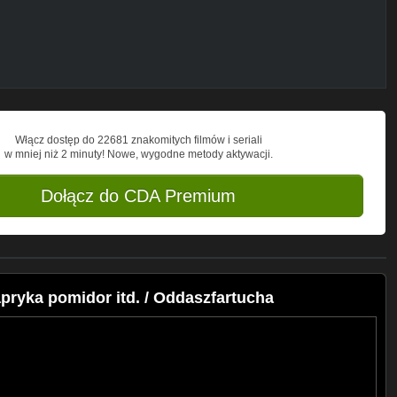
Włącz dostęp do 22681 znakomitych filmów i seriali
w mniej niż 2 minuty! Nowe, wygodne metody aktywacji.
Dołącz do CDA Premium
ryka pomidor itd. / Oddaszfartucha