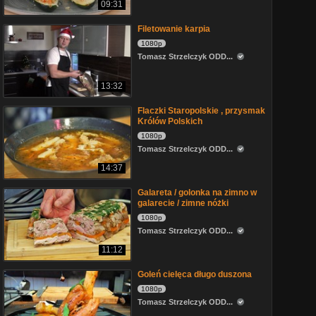
09:31
Filetowanie karpia
1080p
Tomasz Strzelczyk ODD...
13:32
Flaczki Staropolskie , przysmak
Królów Polskich
1080p
Tomasz Strzelczyk ODD...
14:37
Galareta / golonka na zimno w
galarecie / zimne nóżki
1080p
Tomasz Strzelczyk ODD...
11:12
Goleń cielęca długo duszona
1080p
Tomasz Strzelczyk ODD...