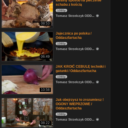
Idealny sposób na pieczenie
schabu z kością
1080p
Tomasz Strzelczyk ODD...
08:53
Jajecznica po polsku /
Oddaszfartucha
1080p
Tomasz Strzelczyk ODD...
06:49
JAK KROIĆ CEBULĘ techniki i
gatunki / Oddaszfartucha
1080p
Tomasz Strzelczyk ODD...
10:58
Jak obejrzysz to zrozumiesz !
OGONY WIEPRZOWE /
Oddaszfartucha
1080p
Tomasz Strzelczyk ODD...
08:22