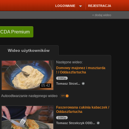
LOGOWANIE
REJESTRACJA
+ dodaj wideo
 CDA Premium
Wideo użytkowników
Następne wideo:
Domowy majonez i musztarda
! / Oddaszfartucha
1080p
Tomasz Strzel...
05:42
Autoodtwarzanie następnego wideo
on
Faszerowana cukinia kabaczek /
Oddaszfartucha
1080p
Tomasz Strzelczyk ODD...