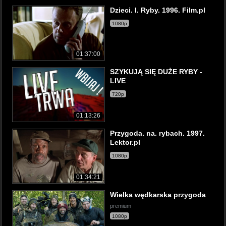
Dzieci. I. Ryby. 1996. Film.pl
1080p
01:37:00
SZYKUJĄ SIĘ DUŻE RYBY -
LIVE
720p
01:13:26
Przygoda. na. rybach. 1997.
Lektor.pl
1080p
01:34:21
Wielka wędkarska przygoda
premium
1080p