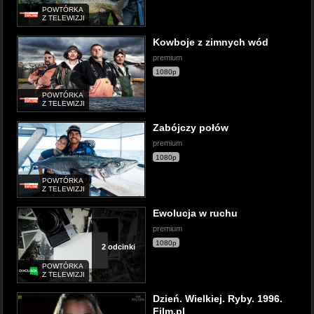
POWTÓRKA
Z TELEWIZJI
Kowboje z zimnych wód
premium
1080p
POWTÓRKA
Z TELEWIZJI
Zabójczy połów
premium
1080p
POWTÓRKA
Z TELEWIZJI
Ewolucja w ruchu
premium
1080p
2 odcinki
POWTÓRKA
Z TELEWIZJI
Dzień. Wielkiej. Ryby. 1996.
Film.pl