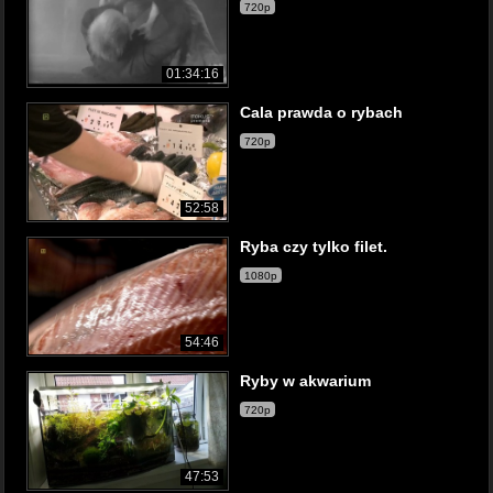
720p
01:34:16
Cala prawda o rybach
720p
52:58
Ryba czy tylko filet.
1080p
54:46
Ryby w akwarium
720p
47:53