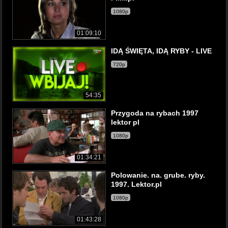
1080p
01:09:10
IDĄ ŚWIĘTA, IDĄ RYBY - LIVE
720p
54:35
Przygoda na rybach 1997
lektor pl
1080p
01:34:21
Polowanie. na. grube. ryby.
1997. Lektor.pl
1080p
01:43:28