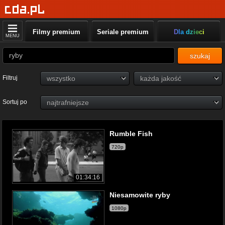
Filmy premium
Seriale premium
Dla dzieci
MENU
szukaj
Filtruj
Sortuj po
Rumble Fish
720p
01:34:16
Niesamowite ryby
1080p