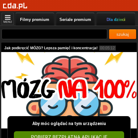
Filmy premium
Seriale premium
Dla dzieci
MENU
szukaj
Jak podkręcić MÓZG? Lepsza pamięć i koncentracja!
00:05:12
Aby móc oglądać na tym urządzeniu
POBIERZ BEZPŁATNĄ APLIKACJĘ