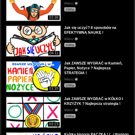
iWiesz
1080p
03:38
Jak się uczyć? 8 sposobów na
EFEKTYWNĄ NAUKĘ !
iWiesz
1080p
04:11
Jak ZAWSZE WYGRAĆ w Kamień,
Papier, Nożyce ? Najlepsza
STRATEGIA !
iWiesz
1080p
03:35
Jak ZAWSZE WYGRAĆ w KÓŁKO I
KRZYŻYK ? Najlepsza strategia !
iWiesz
1080p
03:23
Krótka historia PĄCZKA ! (...i tłustego