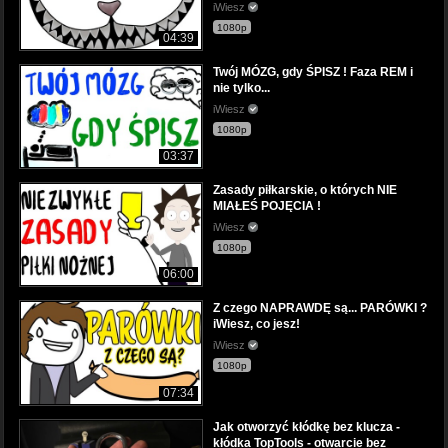
iWiesz
1080p
04:39
Twój MÓZG, gdy ŚPISZ ! Faza REM i
nie tylko...
iWiesz
1080p
03:37
Zasady piłkarskie, o których NIE
MIAŁEŚ POJĘCIA !
iWiesz
1080p
06:00
Z czego NAPRAWDĘ są... PARÓWKI ?
iWiesz, co jesz!
iWiesz
1080p
07:34
Jak otworzyć kłódkę bez klucza -
kłódka TopTools - otwarcie bez