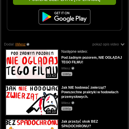
Dodał:
iWiesz
pokaż opis video
Następne wideo:
Pod żadnym pozorem, NIE OGLĄDAJ
TEGO FILMU!
iWiesz
1080p
03:43
Jak NIE hodować zwierząt?
Powszechne praktyki w hodowlach
przemysłowych.
iWiesz
1080p
04:10
Jak przeżyć skok BEZ
SPADOCHRONU?