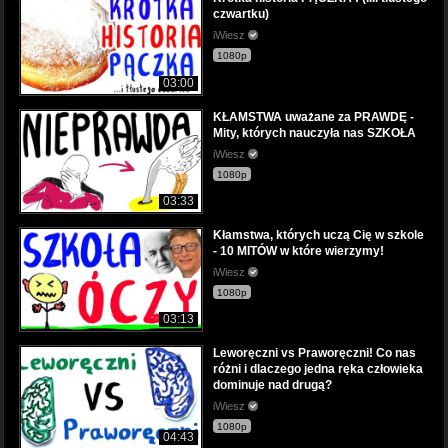
czwartku)
iWiesz
1080p
03:00
KŁAMSTWA uważane za PRAWDĘ -
Mity, których nauczyła nas SZKOŁA
iWiesz
1080p
03:33
Kłamstwa, których uczą Cię w szkole
- 10 MITÓW w które wierzymy!
iWiesz
1080p
03:13
Leworęczni vs Praworęczni! Co nas
różni i dlaczego jedna ręka człowieka
dominuje nad drugą?
iWiesz
1080p
04:43