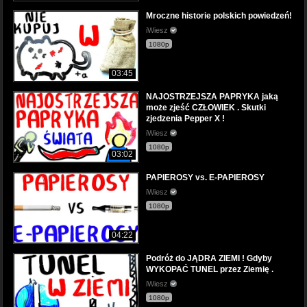
Mroczne historie polskich powiedzeń!
iWiesz
1080p
03:45
NAJOSTRZEJSZA PAPRYKA jaką
może zjeść CZŁOWIEK . Skutki
zjedzenia Pepper X !
iWiesz
1080p
03:02
PAPIEROSY vs. E-PAPIEROSY
iWiesz
1080p
04:22
Podróż do JĄDRA ZIEMI ! Gdyby
WYKOPAĆ TUNEL przez Ziemię .
iWiesz
1080p