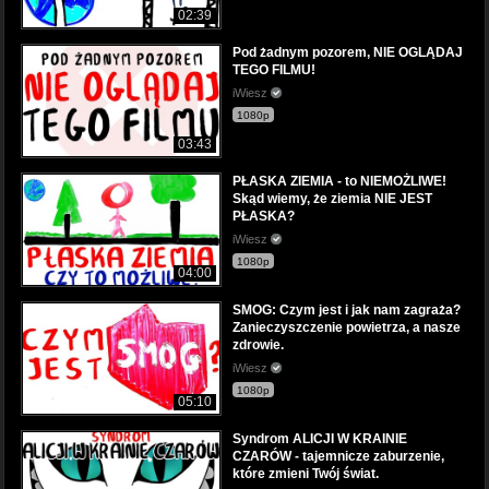
02:39
Pod żadnym pozorem, NIE OGLĄDAJ
TEGO FILMU!
iWiesz
1080p
03:43
PŁASKA ZIEMIA - to NIEMOŻLIWE!
Skąd wiemy, że ziemia NIE JEST
PŁASKA?
iWiesz
1080p
04:00
SMOG: Czym jest i jak nam zagraża?
Zanieczyszczenie powietrza, a nasze
zdrowie.
iWiesz
1080p
05:10
Syndrom ALICJI W KRAINIE
CZARÓW - tajemnicze zaburzenie,
które zmieni Twój świat.