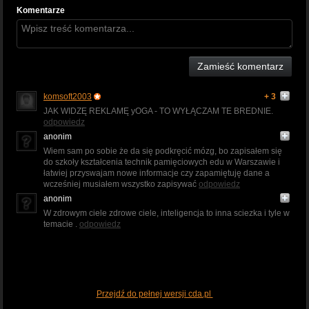
Komentarze
Zamieść komentarz
komsoft2003
+ 3
JAK WIDZĘ REKLAMĘ yOGA - TO WYŁĄCZAM TE BREDNIE.
odpowiedz
anonim
Wiem sam po sobie że da się podkręcić mózg, bo zapisałem się
do szkoły kształcenia technik pamięciowych edu w Warszawie i
łatwiej przyswajam nowe informacje czy zapamiętuję dane a
wcześniej musiałem wszystko zapisywać
odpowiedz
anonim
W zdrowym ciele zdrowe ciele, inteligencja to inna sciezka i tyle w
temacie .
odpowiedz
Przejdź do pełnej wersji cda.pl