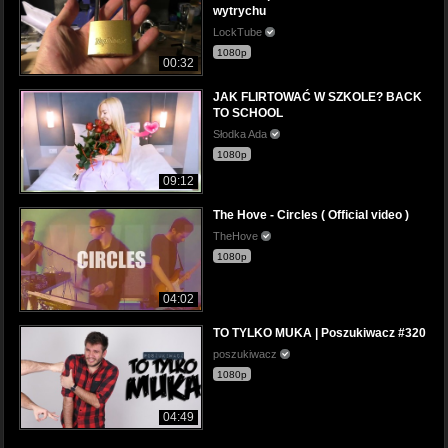
wytrychu
LockTube
1080p
00:32
JAK FLIRTOWAĆ W SZKOLE? BACK
TO SCHOOL
Słodka Ada
1080p
09:12
The Hove - Circles ( Official video )
TheHove
1080p
04:02
TO TYLKO MUKA | Poszukiwacz #320
poszukiwacz
1080p
04:49