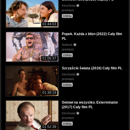
KinoSwiat
premium
1080p
01:44:03
Popek. Każda z blizn (2022) Cały film
PL
Netlook
premium
1080p
01:06:37
Szczęście świata (2016) Cały film PL
KinoSwiat
premium
1080p
01:38:19
Gotowi na wszystko. Exterminator
(2017) Cały film PL
KinoSwiat
premium
1080p
01:52:39