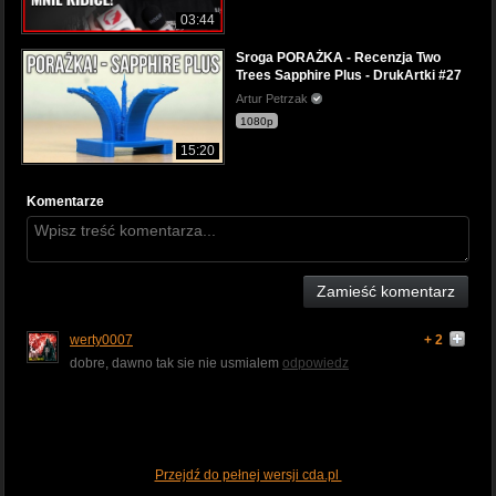
03:44
Sroga PORAŻKA - Recenzja Two
Trees Sapphire Plus - DrukArtki #27
Artur Petrzak
1080p
15:20
Komentarze
Zamieść komentarz
werty0007
+ 2
dobre, dawno tak sie nie usmialem
odpowiedz
Przejdź do pełnej wersji cda.pl