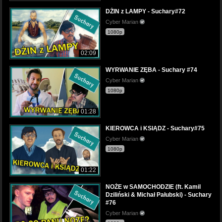
DŻIN z LAMPY - Suchary#72
Cyber Marian
1080p
02:09
WYRWANIE ZĘBA - Suchary #74
Cyber Marian
1080p
01:28
KIEROWCA i KSIĄDZ - Suchary#75
Cyber Marian
1080p
01:22
NOŻE w SAMOCHODZIE (ft. Kamil
Dziliński & Michał Pałubski) - Suchary
#76
Cyber Marian