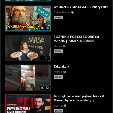
WKURZONY MIKOŁAJ - Suchary#109
Cyber Marian
1080p
02:16
3 SZYBKIE POSIŁKI Z DOBRYM
MAKRO | POSIŁKI NA MASE
Marsia
1080p
11:57
Taka akcja
PytaPL
1080p
01:22
To mógł być koniec pięknej historii!
Mamed był o krok od decyzji
Sport.pl
1080p