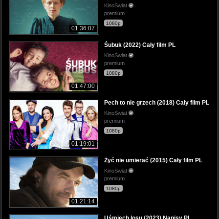
KinoSwiat
premium
1080p
01:36:07
Śubuk (2022) Cały film PL
KinoSwiat
premium
1080p
01:47:00
Pech to nie grzech (2018) Cały film PL
KinoSwiat
premium
1080p
01:19:01
Żyć nie umierać (2015) Cały film PL
KinoSwiat
premium
1080p
01:21:14
Uśmiech losu (2023) Napisy PL