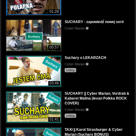
01:28
SUCHARY - zapowiedź nowej serii
Cyber Marian
00:57
Suchary o LEKARZACH
Cyber Marian
1080p
03:46
SUCHARY || Cyber Marian, Vordrab &
Kabaret Malina (Ievan Polkka ROCK
COVER)
Cyber Marian
1080p
01:41
TAXI || Karol Strasburger & Cyber
Marian (Suchary BONUS)