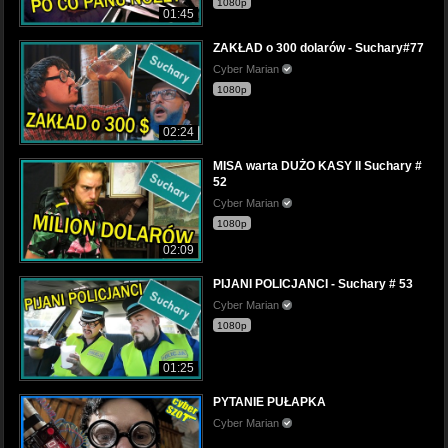
1080p
01:45
ZAKŁAD o 300 dolarów - Suchary#77
Cyber Marian
1080p
02:24
MISA warta DUŻO KASY II Suchary #
52
Cyber Marian
1080p
02:09
PIJANI POLICJANCI - Suchary # 53
Cyber Marian
1080p
01:25
PYTANIE PUŁAPKA
Cyber Marian