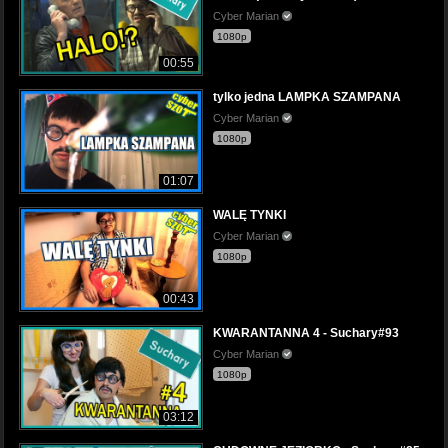
Cyber Marian
1080p
00:55
tylko jedna LAMPKA SZAMPANA
Cyber Marian
1080p
01:07
WALĘ TYNKI
Cyber Marian
1080p
00:43
KWARANTANNA 4 - Suchary#93
Cyber Marian
1080p
03:12