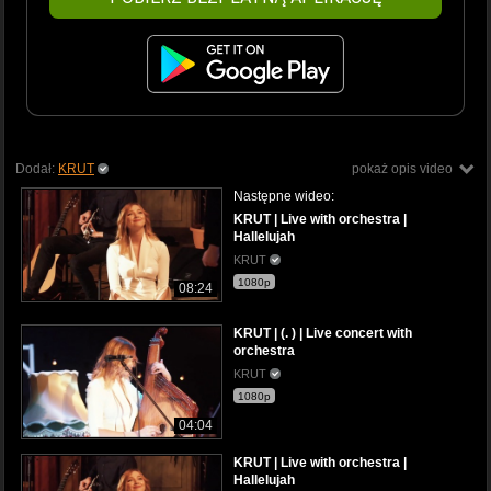
Dodał:
KRUT
pokaż opis video
Następne wideo:
KRUT | Live with orchestra |
Hallelujah
KRUT
1080p
08:24
KRUT | (. ) | Live concert with
orchestra
KRUT
1080p
04:04
KRUT | Live with orchestra |
Hallelujah