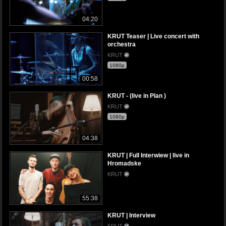
04:20
KRUT Teaser | Live concert with
orchestra
KRUT
1080p
00:58
KRUT - (live in Plan )
KRUT
1080p
04:38
KRUT | Full Interwiew | live in
Hromadske
KRUT
55:38
KRUT | Interview
KRUT