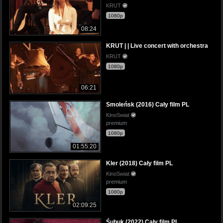
KRUT
1080p
08:24
KRUT | | Live concert with orchestra
KRUT
1080p
06:21
Smoleńsk (2016) Cały film PL
KinoSwiat
premium
1080p
01:55:20
Kler (2018) Cały film PL
KinoSwiat
premium
1080p
02:09:25
Śubuk (2022) Cały film PL