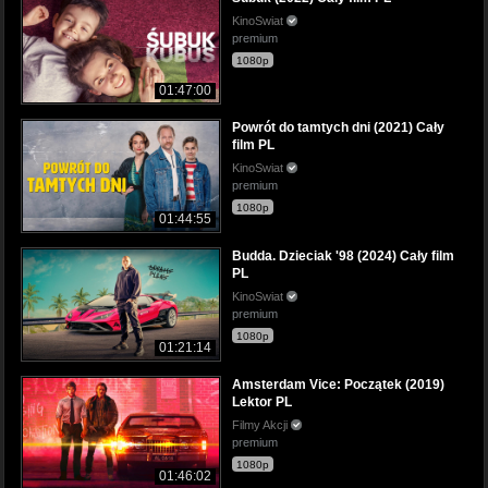
KinoSwiat
premium
1080p
01:47:00
Powrót do tamtych dni (2021) Cały
film PL
KinoSwiat
premium
1080p
01:44:55
Budda. Dzieciak '98 (2024) Cały film
PL
KinoSwiat
premium
1080p
01:21:14
Amsterdam Vice: Początek (2019)
Lektor PL
Filmy Akcji
premium
1080p
01:46:02