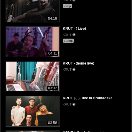
720p
04:19
KRUT - ( Live)
KRUT
1080p
04:11
KRUT - (home live)
KRUT
03:32
KRUT | (. ) | live in Hromadske
KRUT
03:58