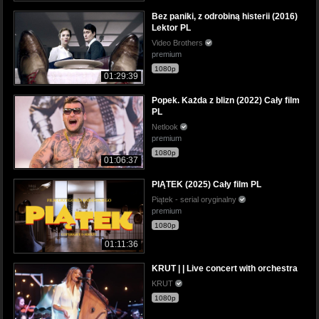
Bez paniki, z odrobiną histerii (2016)
Lektor PL
Video Brothers
premium
1080p
01:29:39
Popek. Każda z blizn (2022) Cały film
PL
Netlook
premium
1080p
01:06:37
PIĄTEK (2025) Cały film PL
Piątek - serial oryginalny
premium
1080p
01:11:36
KRUT | | Live concert with orchestra
KRUT
1080p