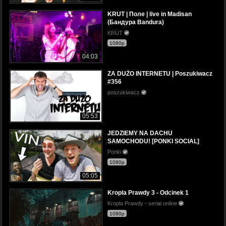
KRUT | Поле | live in Madisan
(Бандура Bandura)
KRUT
1080p
04:03
ZA DUŻO INTERNETU | Poszukiwacz
#356
poszukiwacz
05:53
JEDZIEMY NA DACHU
SAMOCHODU! [PONKI SOCIAL]
Ponki
1080p
05:05
Kropla Prawdy 3 - Odcinek 1
Kropla Prawdy - serial online
1080p