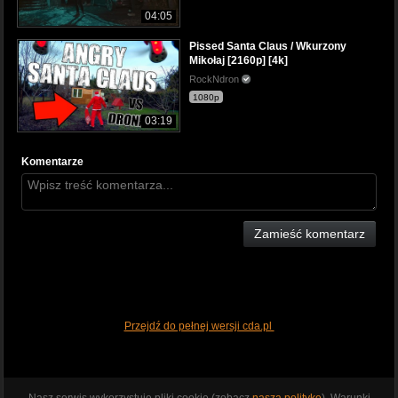
04:05
Pissed Santa Claus / Wkurzony
Mikołaj [2160p] [4k]
RockNdron
1080p
03:19
Komentarze
Zamieść komentarz
Przejdź do pełnej wersji cda.pl
Nasz serwis wykorzystuje pliki cookie (zobacz
naszą politykę
). Warunki