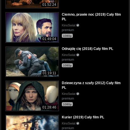
01:52:24
Ciemno, prawie noc (2019) Cały film
PL
KinoSwiat
premium
1080p
01:49:04
Odnajdę cię (2018) Cały film PL
KinoSwiat
premium
1080p
01:19:11
Dziewczyna z szafy (2012) Cały film
PL
KinoSwiat
premium
1080p
01:28:46
Kurier (2019) Cały film PL
KinoSwiat
premium