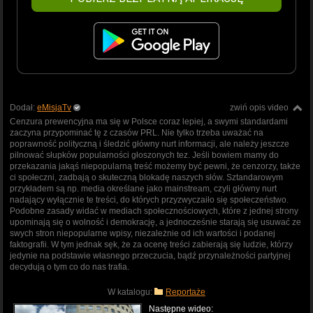
Dodał:
eMisjaTv
zwiń opis video
Cenzura prewencyjna ma się w Polsce coraz lepiej, a swymi standardami
zaczyna przypominać tę z czasów PRL. Nie tylko trzeba uważać na
poprawność polityczną i śledzić główny nurt informacji, ale należy jeszcze
pilnować słupków popularności głoszonych tez. Jeśli bowiem mamy do
przekazania jakąś niepopularną treść możemy być pewni, że cenzorzy, także
ci społeczni, zadbają o skuteczną blokadę naszych słów. Sztandarowym
przykładem są np. media określane jako mainstream, czyli główny nurt
nadający wyłącznie te treści, do których przyzwyczaiło się społeczeństwo.
Podobne zasady widać w mediach społecznościowych, które z jednej strony
upominają się o wolność i demokrację, a jednocześnie starają się usuwać ze
swych stron niepopularne wpisy, niezależnie od ich wartości i podanej
faktografii. W tym jednak sęk, że za ocenę treści zabierają się ludzie, którzy
jedynie na podstawie własnego przeczucia, bądź przynależności partyjnej
decydują o tym co do nas trafia.
W katalogu:
Reportaże
Następne wideo: