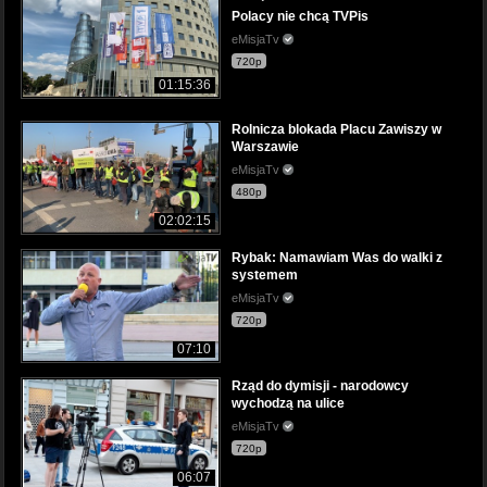
Polacy nie chcą TVPis
eMisjaTv
720p
01:15:36
Rolnicza blokada Placu Zawiszy w
Warszawie
eMisjaTv
480p
02:02:15
Rybak: Namawiam Was do walki z
systemem
eMisjaTv
720p
07:10
Rząd do dymisji - narodowcy
wychodzą na ulice
eMisjaTv
720p
06:07