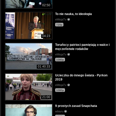
02:50
To nie nauka, to ideologia
eMisjaTv
720p
04:23
Toruńscy patrioci pamiętają o walce i
męczeństwie rodaków
eMisjaTv
1080p
01:40:33
Ucieczka do innego świata - Pyrkon
2019
eMisjaTv
1080p
21:00
9 prostych zasad Snapchata
wbiuru