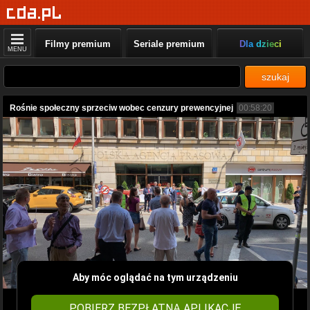
Filmy premium
Seriale premium
Dla dzieci
MENU
szukaj
Rośnie społeczny sprzeciw wobec cenzury prewencyjnej
00:58:20
Aby móc oglądać na tym urządzeniu
POBIERZ BEZPŁATNĄ APLIKACJĘ