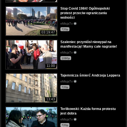
Stop Covid 1984! Ogólnopolski
protest przeciw ograniczaniu
wolności
eMisjaTv
720p
03:19:47
Szaleniec przyniósł niewypał na
manifestację! Mamy całe nagranie!
eMisjaTv
1080p
11:00
Tajemnicza śmierć Andrzeja Leppera
eMisjaTv
720p
13:43
Terlikowski: Każda forma protestu
jest dobra
eMisjaTv
720p