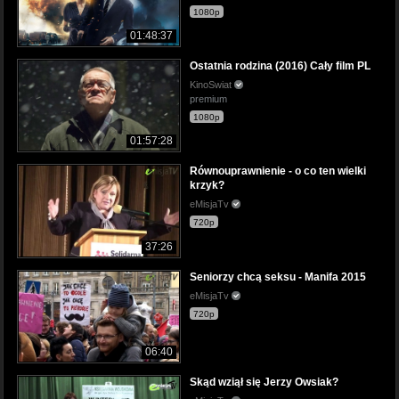
1080p
01:48:37
Ostatnia rodzina (2016) Cały film PL
KinoSwiat
premium
1080p
01:57:28
Równouprawnienie - o co ten wielki
krzyk?
eMisjaTv
720p
37:26
Seniorzy chcą seksu - Manifa 2015
eMisjaTv
720p
06:40
Skąd wziął się Jerzy Owsiak?