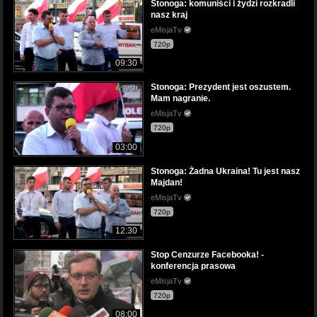
Stonoga: komuniści i żydzi rozkradli
nasz kraj
eMisjaTv
720p
09:30
Stonoga: Prezydent jest oszustem.
Mam nagranie.
eMisjaTv
720p
03:00
Stonoga: Żadna Ukraina! Tu jest nasz
Majdan!
eMisjaTv
720p
12:30
Stop Cenzurze Facebooka! -
konferencja prasowa
eMisjaTv
720p
08:00