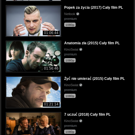
Popek za życia (2017) Cały film PL
Netlook
premium
1080p
01:06:44
Anatomia zła (2015) Cały film PL
KinoSwiat
premium
1080p
01:56:46
Żyć nie umierać (2015) Cały film PL
KinoSwiat
premium
1080p
01:21:14
7 uczuć (2018) Cały film PL
KinoSwiat
premium
1080p