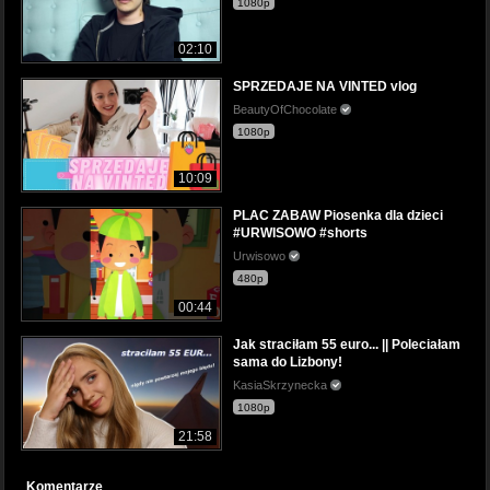
1080p
02:10
SPRZEDAJE NA VINTED vlog
BeautyOfChocolate
1080p
10:09
PLAC ZABAW Piosenka dla dzieci
#URWISOWO #shorts
Urwisowo
480p
00:44
Jak straciłam 55 euro... || Poleciałam
sama do Lizbony!
KasiaSkrzynecka
1080p
21:58
Komentarze