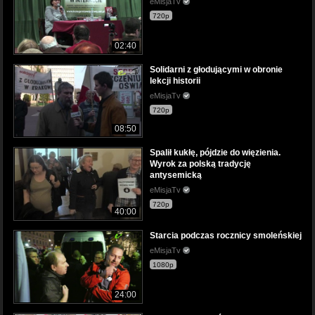
eMisjaTv
720p
02:40
Solidarni z głodującymi w obronie
lekcji historii
eMisjaTv
720p
08:50
Spalił kukłę, pójdzie do więzienia.
Wyrok za polską tradycję
antysemicką
eMisjaTv
720p
40:00
Starcia podczas rocznicy smoleńskiej
eMisjaTv
1080p
24:00