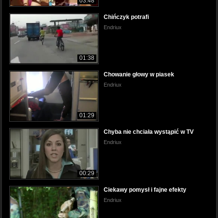
03:48
Chińczyk potrafi
Endriux
01:38
Chowanie głowy w piasek
Endriux
01:29
Chyba nie chciała wystąpić w TV
Endriux
00:29
Ciekawy pomysł i fajne efekty
Endriux