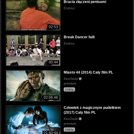
Bracia złączeni penisami
Endriux
02:53
Break Dancer faill
Endriux
00:44
Miasto 44 (2014) Cały film PL
KinoSwiat
premium
1080p
02:06:46
Człowiek z magicznym pudełkiem
(2017) Cały film PL
KinoSwiat
premium
1080p
01:40:44