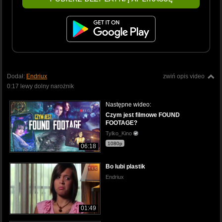
Dodał:
Endriux
zwiń opis video
0:17 lewy dolny narożnik
Następne wideo:
Czym jest filmowe FOUND
FOOTAGE?
Tylko_Kino
1080p
06:18
Bo lubi plastik
Endriux
01:49