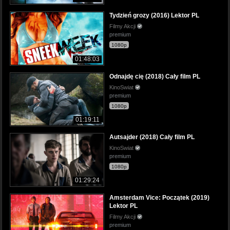
Tydzień grozy (2016) Lektor PL
Filmy Akcji
premium
1080p
01:48:03
Odnajdę cię (2018) Cały film PL
KinoSwiat
premium
1080p
01:19:11
Autsajder (2018) Cały film PL
KinoSwiat
premium
1080p
01:29:24
Amsterdam Vice: Początek (2019)
Lektor PL
Filmy Akcji
premium