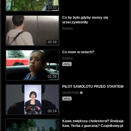
03:33
Co by było gdyby memy się
urzeczywistniły
Endriux
00:59
Co mam w ustach?
Endriux
480p
01:56
PILOT SAMOLOTU PRZED STARTEM
SHORTRIX
480p
00:24
Kawa zwiększa cholesterol? Rodzaje
kaw. Yerba z guaraną? Czajnikowy.pl