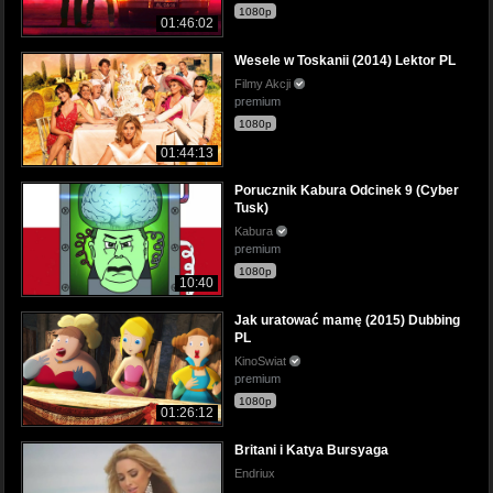
1080p
01:46:02
Wesele w Toskanii (2014) Lektor PL
Filmy Akcji
premium
1080p
01:44:13
Porucznik Kabura Odcinek 9 (Cyber
Tusk)
Kabura
premium
1080p
10:40
Jak uratować mamę (2015) Dubbing
PL
KinoSwiat
premium
1080p
01:26:12
Britani i Katya Bursyaga
Endriux