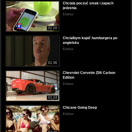
Chciała poczuć smak i zapach
jedzenia
Endriux
02:20
Chciałbym kupić hamburgera po
angielsku
Endriux
01:36
Chevrolet Corvette Z06 Carbon
Edition
Endriux
01:24
Chicane Going Deep
Endriux