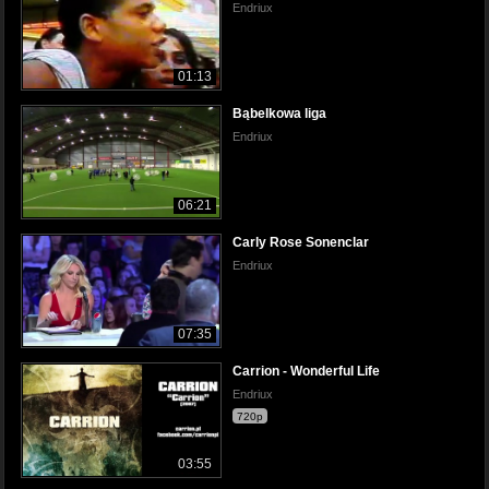
Endriux
01:13
Bąbelkowa liga
Endriux
06:21
Carly Rose Sonenclar
Endriux
07:35
Carrion - Wonderful Life
Endriux
720p
03:55