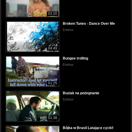
03:20
Broken Tunes - Dance Over Me
Endriux
04:49
Bungee trolling
Endriux
01:25
Buziak na pożegnanie
Endriux
01:38
Bójka w Brasil Latające cycki!