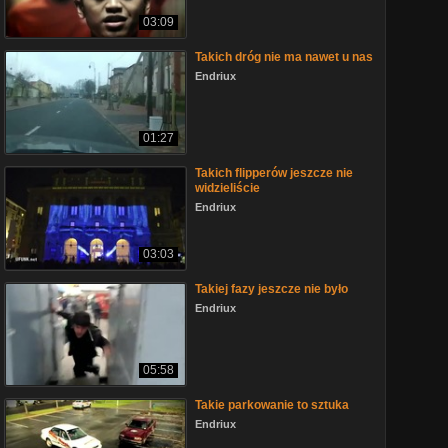
03:09
Takich dróg nie ma nawet u nas
Endriux
01:27
Takich flipperów jeszcze nie
widzieliście
Endriux
03:03
Takiej fazy jeszcze nie było
Endriux
05:58
Takie parkowanie to sztuka
Endriux