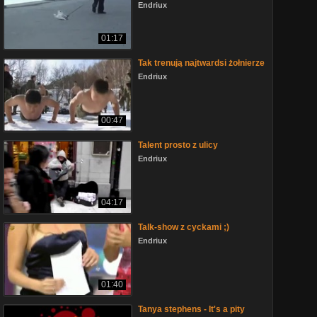
Endriux
01:17
Tak trenują najtwardsi żołnierze
Endriux
00:47
Talent prosto z ulicy
Endriux
04:17
Talk-show z cyckami ;)
Endriux
01:40
Tanya stephens - It's a pity