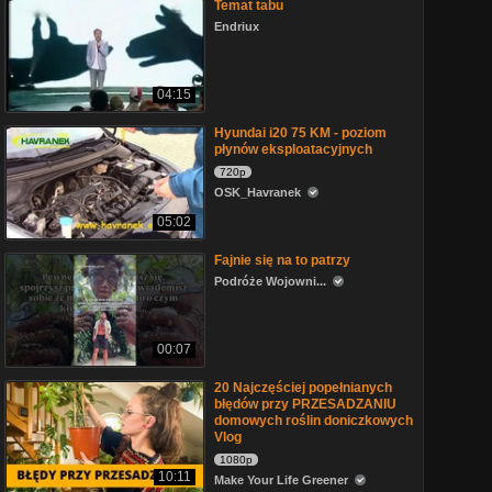
Temat tabu
Endriux
04:15
Hyundai i20 75 KM - poziom
płynów eksploatacyjnych
720p
OSK_Havranek
05:02
Fajnie się na to patrzy
Podróże Wojowni...
00:07
20 Najczęściej popełnianych
błędów przy PRZESADZANIU
domowych roślin doniczkowych
Vlog
1080p
10:11
Make Your Life Greener