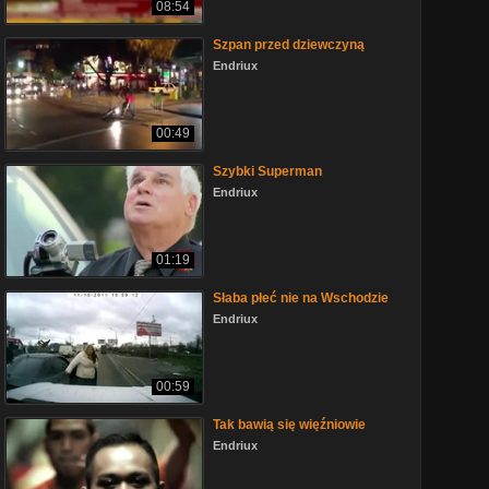
08:54
Szpan przed dziewczyną
Endriux
00:49
Szybki Superman
Endriux
01:19
Słaba płeć nie na Wschodzie
Endriux
00:59
Tak bawią się więźniowie
Endriux