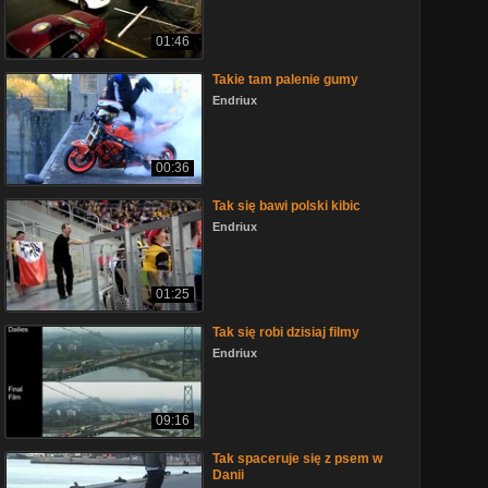
01:46
Takie tam palenie gumy
Endriux
00:36
Tak się bawi polski kibic
Endriux
01:25
Tak się robi dzisiaj filmy
Endriux
09:16
Tak spaceruje się z psem w
Danii