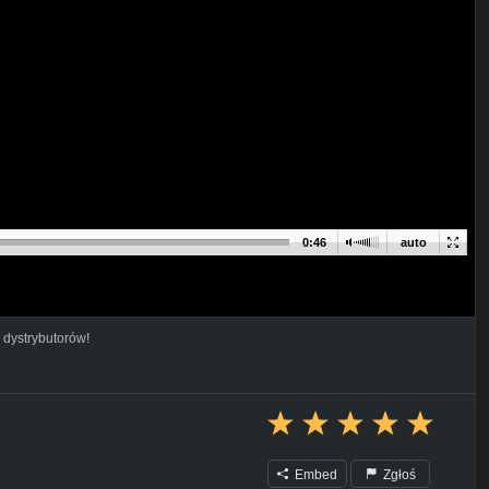
0:46
auto
 dystrybutorów!
Embed
Zgłoś