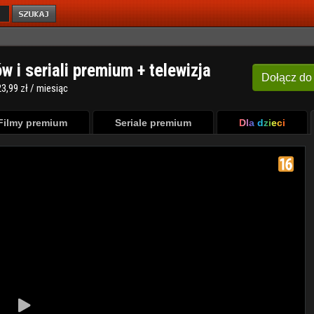
ów i seriali premium + telewizja
Dołącz
do
3,99 zł / miesiąc
Filmy premium
Seriale premium
Dla dzieci