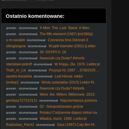
Ostatnio komentowane:
X-Men. The. Last. Stand. X-Men.
anonim
skomentował
Ostatni. bastion. 2006. Lektor.pl
The fifth element (1997) [m1080p].
anonim
skomentował
u-m-swiatek
Czerwona linia Odcinek 3
skomentował
elkoglasgow
W pętli kłamstw (2002) [Lektor
skomentował
PL] - Cypher
SF. OSTATI D. 26
anonim
skomentował
Nawrocki czy Duda? #shorts
anonim
skomentował
stanislaw-petroff
W. Kręgu. Zła. 1970. Lektor.pl
skomentował
Truth_or_Lie
Pozycja Nr. 2067 ... 07/8/2026 ...
skomentował
sandra-towalska
Last House. lektor
skomentował
tomtop2
Wrota zaświatów (2015) Lektor PL
skomentował
Nawrocki czy Duda? #shorts
anonim
skomentował
Were. the. Millers. Millerowie. 2013.
anonim
skomentował
Lektor.pl
genitazy727223131
Najczarniejsza godzina
skomentował
(2011) Lektor PL
02 - Niespodziewani goście
anonim
skomentował
Polaku! Codziennie dajesz milion na
anonim
skomentował
KUL #Lublin #KUL #podatki #pieniądze #kradzież
Władca. much. 1990. Lektor.pl
anonim
skomentował
Radoslaw_Parol2
Sara (1997) Cały film PL
skomentował