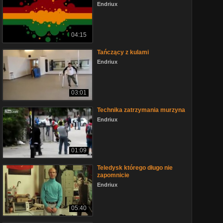
Endriux
04:15
Tańczący z kulami
Endriux
03:01
Technika zatrzymania murzyna
Endriux
01:09
Teledysk którego długo nie
zapomnicie
Endriux
05:40