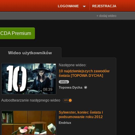
LOGOWANIE
REJESTRACJA
+ dodaj wideo
 CDA Premium
Wideo użytkowników
Następne wideo:
10 najdziwniejszych zawodów
świata [TOPOWA DYCHA]
480p
Topowa Dycha
08:39
Autoodtwarzanie następnego wideo
on
Sylwester, koniec świata i
podsumowanie roku 2012
Endriux