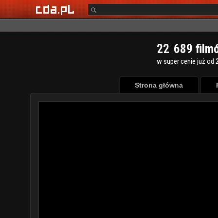
2
2
6
8
9
film
w super cenie już od 2
Strona główna