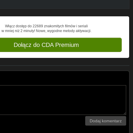
Włącz dostęp do 22689 znakomitych filmów i seriali
w mniej niż 2 minuty! Nowe, wygodne metody aktywacji.
Dołącz do CDA Premium
Dodaj komentarz