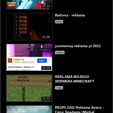
00:15
Baltona - reklama
480p
01:06
justmoney reklama yt 2021
1080p
00:29
REKLAMA MOJEGO
SERWERA MINECRAFT
720p
01:02
REUPLOAD Reklama Avans -
Ceny Spadamy (Michał