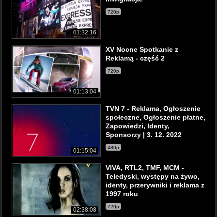
720p
01:32:16
XV Nocne Spotkanie z
Reklamą - część 2
720p
01:13:04
TVN 7 - Reklama, Ogłoszenie
społeczne, Ogłoszenie płatne,
Zapowiedzi, Identy,
Sponsorzy | 3. 12. 2022
480p
01:15:04
VIVA, RTL2, TMF, MCM -
Teledyski, występy na żywo,
identy, przerywniki i reklama z
1997 roku
720p
02:38:08