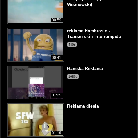
Wiśniewski)
00:59
reklama Hambrosio -
Transmisión interrumpida
480p
00:41
Hamska Reklama
1080p
01:35
Reklama diesla
01:19