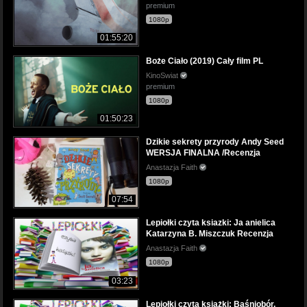
premium
1080p
01:55:20
Boże Ciało (2019) Cały film PL
KinoSwiat
premium
1080p
01:50:23
Dzikie sekrety przyrody Andy Seed
WERSJA FINALNA /Recenzja
Anastazja Faith
1080p
07:54
Lepiołki czyta ksiazki: Ja anielica
Katarzyna B. Miszczuk Recenzja
Anastazja Faith
1080p
03:23
Lepiołki czyta ksiażki: Baśniobór,