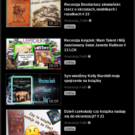
Recenzja Bestiariusz słowiański:
rzecz o skrzatach, wodnikach i
rusałkach # 23
Anastazja_Faith
06:10
1080p
Recenzja książek: Mam Talent i Mój
zwariowany świat Janette Rallison #
13 LCK
Anastazja Faith
1080p
08:05
Syn wiedźmy Kelly Barnhill moje
spojrzenie na książkę
Anastazja Faith
1080p
08:09
Dzień czekolady czy książka nadaję
się do ekranizacji? # 21
Anastazja Faith
1080p