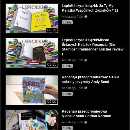
Lepiołki czyta książki: Ja Ty My
Książka Wspólnych Zapisków # 11
Anastazja Faith
1080p
08:19
Lepiołki czyta książki:Miasto
Śniacych Ksiażek Recenzja (Die
Stadt der Träumenden Bücher review
)
Anastazja Faith
03:15
1080p
Recenzja przedpremierowa: Dzikie
sekrety przyrody Andy Seed
Anastazja Faith
1080p
09:50
Recenzja przedpremierowa
Nienauczalini Gordon Korman
Anastazja Faith
1080p