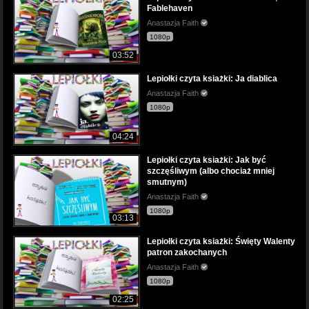
Fablehaven
Anastazja Faith
1080p
03:52
Lepiołki czyta ksiażki: Ja diablica
Anastazja Faith
1080p
04:24
Lepiołki czyta ksiażki: Jak być
szczęśliwym (albo chociaż mniej
smutnym)
Anastazja Faith
1080p
03:13
Lepiołki czyta ksiażki: Święty Walenty
patron zakochanych
Anastazja Faith
1080p
02:25