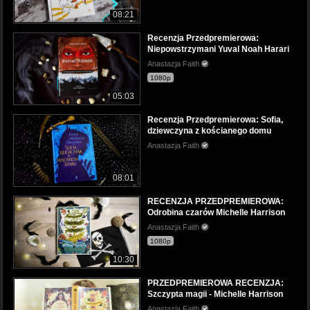
08:21
Recenzja Przedpremierowa:
Niepowstrzymani Yuval Noah Harari
Anastazja Faith
1080p
05:03
Recenzja Przedpremierowa: Sofia,
dziewczyna z kościanego domu
Anastazja Faith
08:01
RECENZJA PRZEDPREMIEROWA:
Odrobina czarów Michelle Harrison
Anastazja Faith
1080p
10:30
PRZEDPREMIEROWA RECENZJA:
Szczypta magii - Michelle Harrison
Anastazja Faith