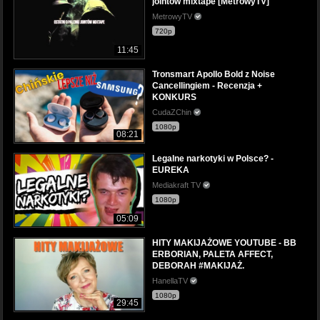
jointów mixtape [MetrowyTV]
MetrowyTV
720p
11:45
Tronsmart Apollo Bold z Noise
Cancellingiem - Recenzja +
KONKURS
CudaZChin
1080p
08:21
Legalne narkotyki w Polsce? -
EUREKA
Mediakraft TV
1080p
05:09
HITY MAKIJAŻOWE YOUTUBE - BB
ERBORIAN, PALETA AFFECT,
DEBORAH #MAKIJAŻ.
HanellaTV
1080p
29:45