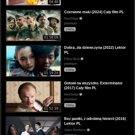
04:48
Czerwone maki (2024) Cały film PL
KinoSwiat
premium
1080p
01:58:09
Dobra, zła dziewczyna (2022) Lektor
PL
Filmy Akcji
premium
1080p
01:19:24
Gotowi na wszystko. Exterminator
(2017) Cały film PL
KinoSwiat
premium
1080p
01:52:39
Bez paniki, z odrobiną histerii (2016)
Lektor PL
Video Brothers
premium