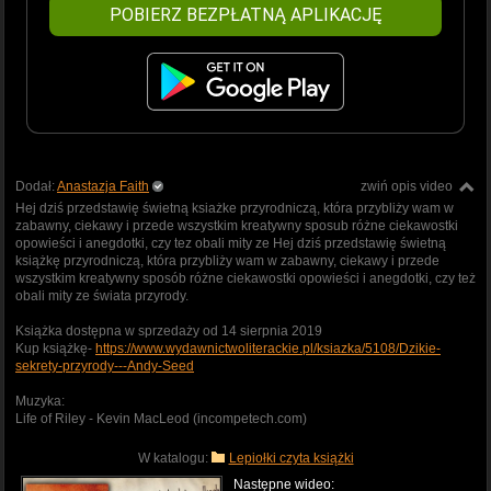
POBIERZ BEZPŁATNĄ APLIKACJĘ
Dodał:
Anastazja Faith
zwiń opis video
Hej dziś przedstawię świetną ksiażke przyrodniczą, która przybliży wam w
zabawny, ciekawy i przede wszystkim kreatywny sposub różne ciekawostki
opowieści i anegdotki, czy tez obali mity ze Hej dziś przedstawię świetną
książkę przyrodniczą, która przybliży wam w zabawny, ciekawy i przede
wszystkim kreatywny sposób różne ciekawostki opowieści i anegdotki, czy też
obali mity ze świata przyrody.
Książka dostępna w sprzedaży od 14 sierpnia 2019
Kup książkę-
https://www.wydawnictwoliterackie.pl/ksiazka/5108/Dzikie-
sekrety-przyrody---Andy-Seed
Muzyka:
Life of Riley - Kevin MacLeod (incompetech.com)
W katalogu:
Lepiołki czyta książki
Następne wideo: