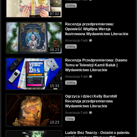
1080p
07:02
Recenzja przedpremierowa:
Opowieść Wigilijna Wersja
Ilustrowana Wydawnictwo Literackie
Anastazja Faith
1080p
08:23
Recenzja Przedpremierowa: Dawno
Temu w Telewizji Kamil Bałuk |
Wydawnictwo Literackie
Anastazja Faith
1080p
15:33
Ogrzyca i dzieci Kelly Barnhill
Recenzja przedpremierowa
Wydawnictwo Literackie
Anastazja Faith
720p
10:23
Ludzie Bez Twarzy - Ostatni o paleniu