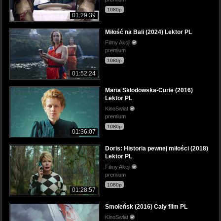
1080p
01:29:39
Miłość na Bali (2024) Lektor PL
Filmy Akcji
premium
1080p
01:52:24
Maria Skłodowska-Curie (2016)
Lektor PL
KinoSwiat
premium
1080p
01:36:07
Doris: Historia pewnej miłości (2018)
Lektor PL
Filmy Akcji
premium
1080p
01:28:57
Smoleńsk (2016) Cały film PL
KinoSwiat