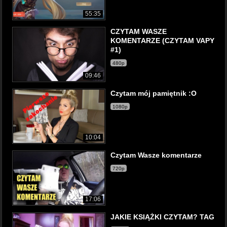
55:35
CZYTAM WASZE
KOMENTARZE (CZYTAM VAPY
#1)
480p
09:46
Czytam mój pamiętnik :O
1080p
10:04
Czytam Wasze komentarze
720p
17:06
JAKIE KSIĄŻKI CZYTAM? TAG