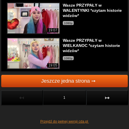
Wasze PRZYPAŁY w
WALENTYNKI *czytam historie
widzów*
1080p
19:07
Wasze PRZYPAŁY w
WIELKANOC *czytam historie
widzów*
1080p
19:05
Jeszcze jedna strona ➞
↤
↦
1
Przejdź do pełnej wersji cda.pl