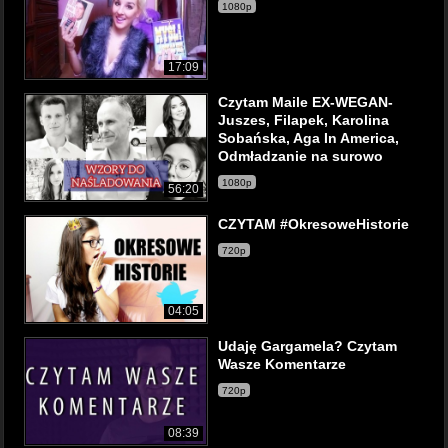
1080p
17:09
Czytam Maile EX-WEGAN-
Juszes, Filapek, Karolina
Sobańska, Aga In America,
Odmładzanie na surowo
1080p
56:20
CZYTAM #OkresoweHistorie
720p
04:05
Udaję Gargamela? Czytam
Wasze Komentarze
720p
08:39