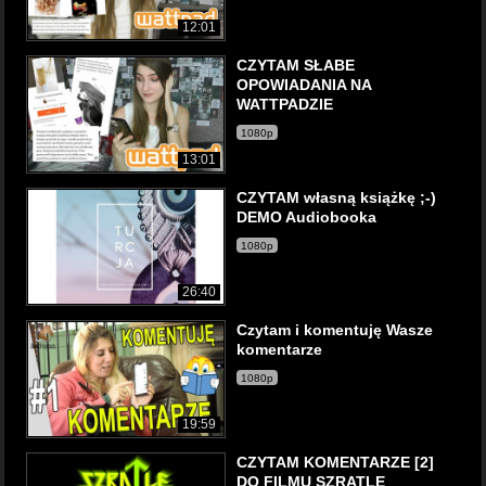
12:01
CZYTAM SŁABE
OPOWIADANIA NA
WATTPADZIE
1080p
13:01
CZYTAM własną książkę ;-)
DEMO Audiobooka
1080p
26:40
Czytam i komentuję Wasze
komentarze
1080p
19:59
CZYTAM KOMENTARZE [2]
DO FILMU SZRATLE