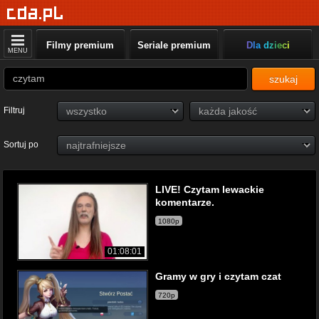
Filmy premium
Seriale premium
Dla dzieci
MENU
szukaj
Filtruj
Sortuj po
LIVE! Czytam lewackie
komentarze.
1080p
01:08:01
Gramy w gry i czytam czat
720p