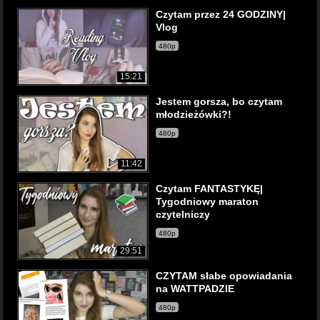
Czytam przez 24 GODZINY|
Vlog
480p
15:21
Jestem gorsza, bo czytam
młodzieżówki?!
480p
11:42
Czytam FANTASTYKĘ|
Tygodniowy maraton
czytelniczy
480p
29:51
CZYTAM słabe opowiadania
na WATTPADZIE
480p