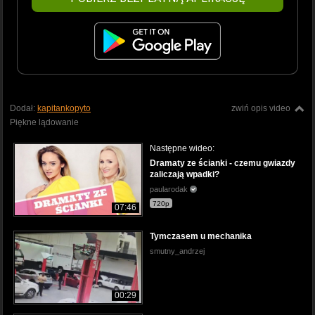
Dodał:
kapitankopyto
zwiń opis video
Piękne lądowanie
Następne wideo:
Dramaty ze ścianki - czemu gwiazdy
zaliczają wpadki?
paularodak
720p
07:46
Tymczasem u mechanika
smutny_andrzej
00:29