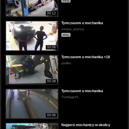
480p
00:12
Tymczasem u mechanika
smutny_andrzej
480p
00:06
Tymczasem u mechanika +18
godlike
00:38
Tymczasem u mechanika
TheMagicPL
00:06
Najgorsi mechanicy w okolicy