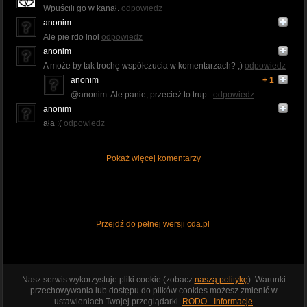
Wpuścili go w kanał.
odpowiedz
anonim
Ale pie rdo lnol
odpowiedz
anonim
A może by tak trochę współczucia w komentarzach? ;)
odpowiedz
anonim
+ 1
@anonim: Ale panie, przecież to trup..
odpowiedz
anonim
ała :(
odpowiedz
Pokaż więcej komentarzy
Przejdź do pełnej wersji cda.pl
Nasz serwis wykorzystuje pliki cookie (zobacz
naszą politykę
). Warunki
przechowywania lub dostępu do plików cookies możesz zmienić w
ustawieniach Twojej przeglądarki.
RODO - Informacje