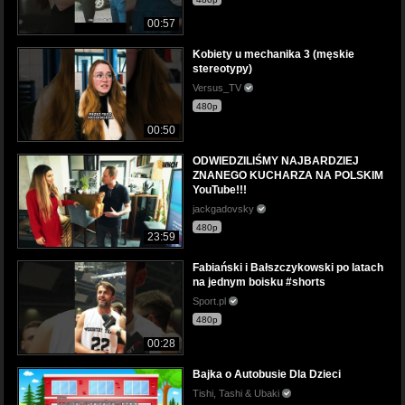
00:57
Kobiety u mechanika 3 (męskie
stereotypy)
Versus_TV
480p
00:50
ODWIEDZILIŚMY NAJBARDZIEJ
ZNANEGO KUCHARZA NA POLSKIM
YouTube!!!
jackgadovsky
480p
23:59
Fabiański i Bałszczykowski po latach
na jednym boisku #shorts
Sport.pl
480p
00:28
Bajka o Autobusie Dla Dzieci
Tishi, Tashi & Ubaki