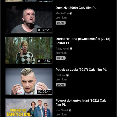
Dom zły (2009) Cały film PL
Media4fun
premium
1080p
01:45:21
Doris: Historia pewnej miłości (2018)
Lektor PL
Filmy Akcji
premium
1080p
01:28:57
Popek za życia (2017) Cały film PL
Netlook
premium
1080p
01:06:44
Powrót do tamtych dni (2021) Cały
film PL
KinoSwiat
premium