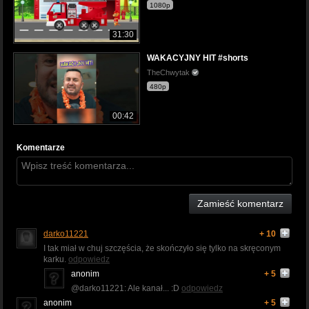
1080p
31:30
WAKACYJNY HIT #shorts
TheChwytak
480p
00:42
Komentarze
Zamieść komentarz
darko11221
+ 10
I tak miał w chuj szczęścia, że skończyło się tylko na skręconym
karku.
odpowiedz
anonim
+ 5
@darko11221: Ale kanał... :D
odpowiedz
anonim
+ 5