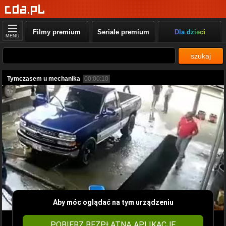
Filmy premium
Seriale premium
Dla dzieci
MENU
szukaj
Tymczasem u mechanika
00:00:10
Aby móc oglądać na tym urządzeniu
POBIERZ BEZPŁATNĄ APLIKACJĘ