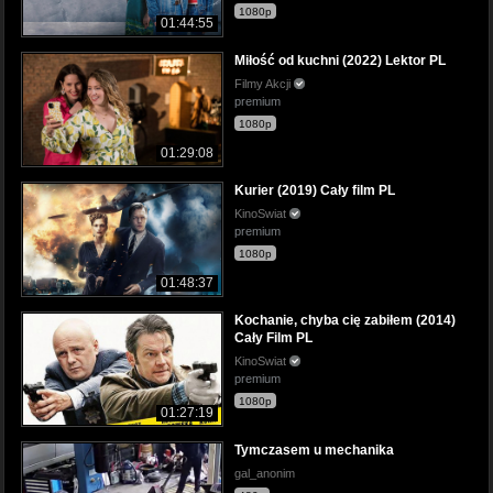
1080p
01:44:55
Miłość od kuchni (2022) Lektor PL
Filmy Akcji
premium
1080p
01:29:08
Kurier (2019) Cały film PL
KinoSwiat
premium
1080p
01:48:37
Kochanie, chyba cię zabiłem (2014)
Cały Film PL
KinoSwiat
premium
1080p
01:27:19
Tymczasem u mechanika
gal_anonim