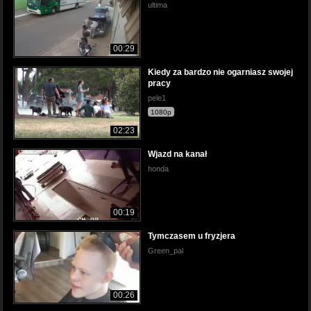
ultima
00:29
Kiedy za bardzo nie ogarniasz swojej
pracy
pele1
1080p
02:23
Wjazd na kanał
honda
00:19
Tymczasem u fryzjera
Green_pal
00:26