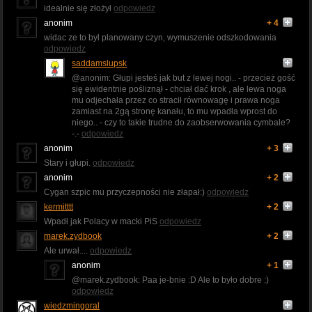
idealnie się złożył
odpowiedz
anonim
+ 4
widac ze to byl planowany czyn, wymuszenie odszkodowania
odpowiedz
saddamslupsk
@anonim: Głupi jesteś jak but z lewej nogi.. - przecież gość
się ewidentnie pośliznął - chciał dać krok , ale lewa noga
mu odjechała przez co stracił równowagę i prawa noga
zamiast na 2gą stronę kanału, to mu wpadła wprost do
niego.. - czy to takie trudne do zaobserwowania cymbale?
-.-
odpowiedz
anonim
+ 3
Stary i głupi.
odpowiedz
anonim
+ 2
Cygan szpic mu przyczepności nie złapał:)
odpowiedz
kermitttt
+ 2
Wpadł jak Polacy w macki PiS
odpowiedz
marek.zydbook
+ 2
Ale urwał....
odpowiedz
anonim
+ 1
@marek.zydbook: Paa je-bnie :D Ale to było dobre :)
odpowiedz
wiedzmingoral