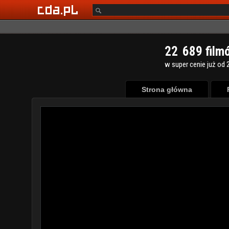
2
2
6
8
9
film
w super cenie już od 2
Strona główna