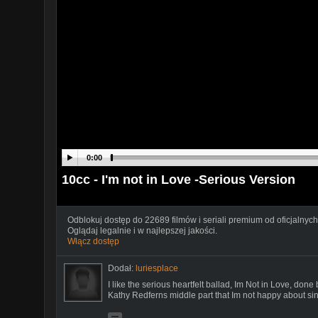
0:00
10cc - I'm not in Love -Serious Version
Odblokuj dostęp do 22689 filmów i seriali premium od oficjalnych
Oglądaj legalnie i w najlepszej jakości.
Włącz dostęp
Dodał:
luriesplace
I like the serious heartfelt ballad, Im Not in Love, done
Kathy Redferns middle part that Im not happy about sin