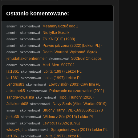
Ostatnio komentowane:
Meandry uczuć odc 1
anonim
skomentował
Nie tylko Gustlik
anonim
skomentował
ZNIKNIĘCIE (1988)
anonim
skomentował
Prawie jak żona (2022) [Lektor PL] -
anonim
skomentował
Wifelike
Death. Warrant. Wykonać. Wyrok.
anonim
skomentował
1990. Lektor.pl
jehudahakohenbenmeir
S02E08 Chicagos
skomentował
Tower of Terror
Mad. Men. S07E02
anonim
skomentował
lat1861
Lolita (1997) Lektor PL
skomentował
lat1861
Lolita (1997) Lektor PL
skomentował
Jendrus83
Łowcy skór (2003) Cały film PL
skomentował
askudnek5
Polowanie na czarownice (2011)
skomentował
Lektor PL
sandra-towalska
Hipo.. Hungry (2026)
skomentował
Juliakorab08
Navy Seals (Alien Warfare2019)
skomentował
Lektor Pl 720p.
Brudny Harry . VID-1693058523273
anonim
skomentował
jurko35
Widmo z Gór (2015) Lektor PL
skomentował
Leviticus (2026) [ENG]
anonim
skomentował
wluczykijthc
Spragnieni życia (2017) Lektor PL
skomentował
lat1861
Lolita (1997) Lektor PL
skomentował