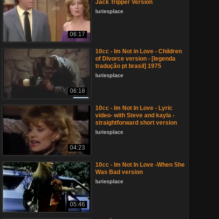
Jack Tripper Version
luriesplace
06:17
10cc - Im Not in Love - Children
of Divorce version - [legenda
tradução pt brasil] 1975
luriesplace
06:18
10cc - Im Not In Love - Lyric
video- with Steve and kayla -
straightforward short version
luriesplace
04:23
10cc - Im Not In Love -When She
Was Bad version
luriesplace
05:46