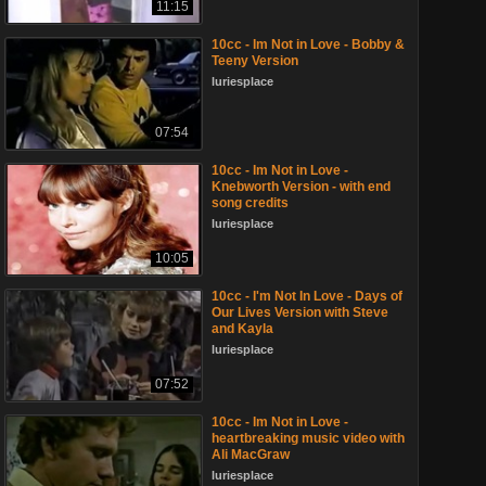
11:15
10cc - Im Not in Love - Bobby &
Teeny Version
luriesplace
07:54
10cc - Im Not in Love -
Knebworth Version - with end
song credits
luriesplace
10:05
10cc - I'm Not In Love - Days of
Our Lives Version with Steve
and Kayla
luriesplace
07:52
10cc - Im Not in Love -
heartbreaking music video with
Ali MacGraw
luriesplace