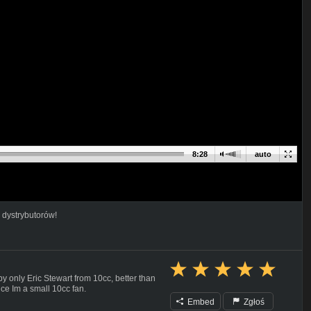
8:28
auto
 dystrybutorów!
 by only Eric Stewart from 10cc, better than
ce Im a small 10cc fan.
Embed
Zgłoś