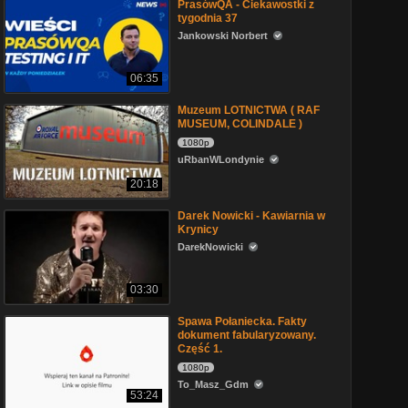
PrasówQA - Ciekawostki z
tygodnia 37
Jankowski Norbert
06:35
Muzeum LOTNICTWA ( RAF
MUSEUM, COLINDALE )
1080p
uRbanWLondynie
20:18
Darek Nowicki - Kawiarnia w
Krynicy
DarekNowicki
03:30
Spawa Połaniecka. Fakty
dokument fabularyzowany.
Część 1.
1080p
To_Masz_Gdm
53:24