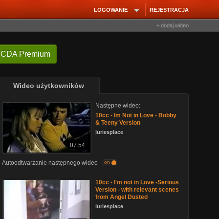
LOGOWANIE
REJESTRACJA
+ dodaj wideo
 CDA Premium
Wideo użytkowników
Następne wideo:
10cc - Im Not in Love - Bobby
& Teeny Version
luriesplace
07:54
Autoodtwarzanie następnego wideo
on
10cc - I'm not in Love -Serious
Version - with relevant scenes
from Angel Dusted
luriesplace