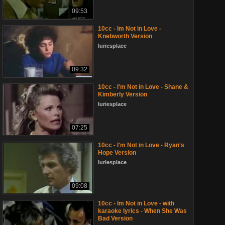
09:53
10cc - Im Not in Love -
Knebworth Version
luriesplace
09:32
10cc - I'm Not in Love - Shane &
Kimberly Version
luriesplace
07:25
10cc - I'm Not in Love - Ryan's
Hope Version
luriesplace
09:08
10cc - Im Not in Love - with
karaoke lyrics - When She Was
Bad Version