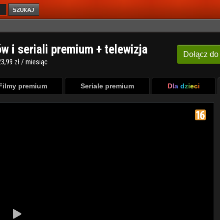
ów i seriali premium + telewizja
Dołącz
do
3,99 zł / miesiąc
Filmy premium
Seriale premium
Dla dzieci