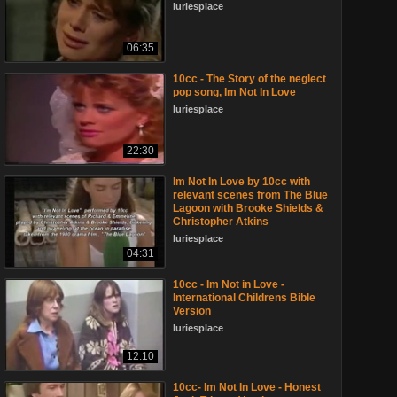
luriesplace
06:35
10cc - The Story of the neglect
pop song, Im Not In Love
luriesplace
22:30
Im Not In Love by 10cc with
relevant scenes from The Blue
Lagoon with Brooke Shields &
Christopher Atkins
luriesplace
04:31
10cc - Im Not in Love -
International Childrens Bible
Version
luriesplace
12:10
10cc- Im Not In Love - Honest