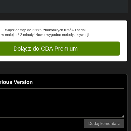
Włącz dostęp do 22689 znakomitych filmów i seriali
w mniej niż 2 minuty! Nowe, wygodne metody aktywacji.
Dołącz do CDA Premium
rious Version
Dodaj komentarz