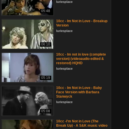
luriesplace
05:48
10cc - Im Not in Love - Breakup
Version
luriesplace
06:10
10cc - Im not in love (complete
version) (videoaudio edited &
restored) HQHD
luriesplace
05:19
10cc - Im Not in Love - Baby
Face Version with Barbara
Stanwyck
luriesplace
05:08
10cc -I'm Not in Love (The
Break Up) - A S&K music video