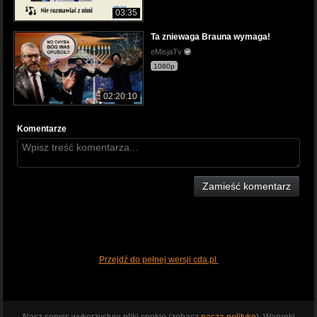
03:35
Ta zniewaga Brauna wymaga!
eMisjaTv
1080p
02:20:10
Komentarze
Zamieść komentarz
Przejdź do pełnej wersji cda.pl
Nasz serwis wykorzystuje pliki cookie (zobacz
naszą politykę
). Warunki