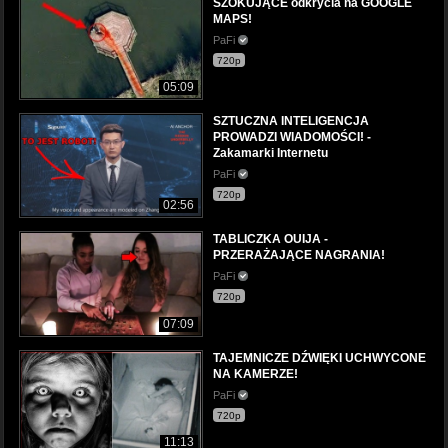
SZOKUJĄCE odkrycia na GOOGLE
MAPS!
PaFi
720p
05:09
SZTUCZNA INTELIGENCJA
PROWADZI WIADOMOŚCI! -
Zakamarki Internetu
PaFi
720p
02:56
TABLICZKA OUIJA -
PRZERAŻAJĄCE NAGRANIA!
PaFi
720p
07:09
TAJEMNICZE DŹWIĘKI UCHWYCONE
NA KAMERZE!
PaFi
720p
11:13