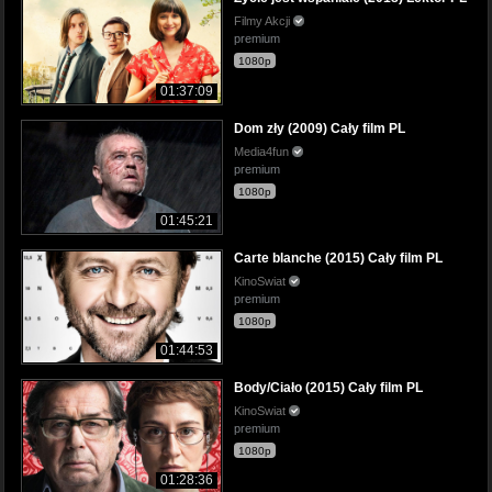
Filmy Akcji
premium
1080p
01:37:09
Dom zły (2009) Cały film PL
Media4fun
premium
1080p
01:45:21
Carte blanche (2015) Cały film PL
KinoSwiat
premium
1080p
01:44:53
Body/Ciało (2015) Cały film PL
KinoSwiat
premium
1080p
01:28:36