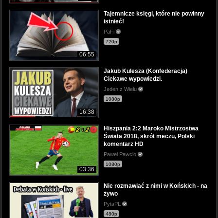
Tajemnicze księgi, które nie powinny
istnieć!
PaFi
720p
06:55
Jakub Kulesza (Konfederacja)
Ciekawe wypowiedzi.
Jeden z Wielu
1080p
16:38
Hiszpania 2:2 Maroko Mistrzostwa
Świata 2018, skrót meczu, Polski
komentarz HD
Paweł Pawcio
1080p
03:36
Nie rozmawiać z nimi w Końskich - na
żywo
PytaPL
480p