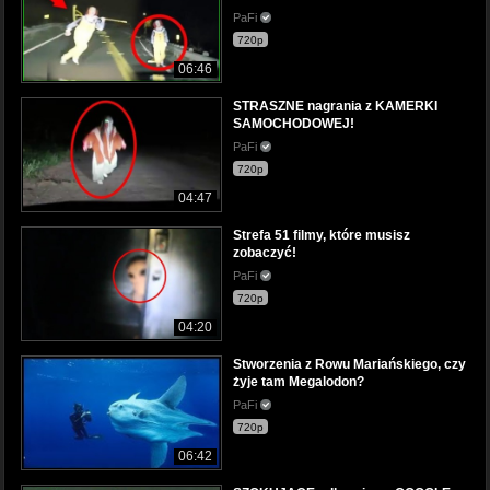
PaFi
720p
06:46
STRASZNE nagrania z KAMERKI
SAMOCHODOWEJ!
PaFi
720p
04:47
Strefa 51 filmy, które musisz
zobaczyć!
PaFi
720p
04:20
Stworzenia z Rowu Mariańskiego, czy
żyje tam Megalodon?
PaFi
720p
06:42