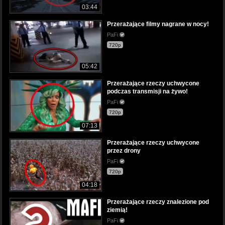
03:44
Przerażające filmy nagrane w nocy!
PaFi
720p
05:42
Przerażające rzeczy uchwycone
podczas transmisji na żywo!
PaFi
720p
07:13
Przerażające rzeczy uchwycone
przez drony
PaFi
720p
04:18
Przerażające rzeczy znalezione pod
ziemią!
PaFi