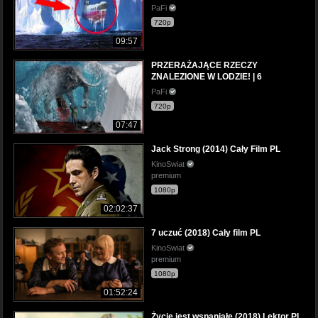
PaFi
720p
09:57
PRZERAŻAJĄCE RZECZY
ZNALEZIONE W LODZIE! | 6
PaFi
720p
07:47
Jack Strong (2014) Cały Film PL
KinoSwiat
premium
1080p
02:02:37
7 uczuć (2018) Cały film PL
KinoSwiat
premium
1080p
01:52:24
Życie jest wspaniałe (2018) Lektor PL