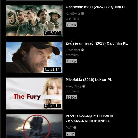
Czerwone maki (2024) Cały film PL
KinoSwiat
premium
1080p
01:58:09
Żyć nie umierać (2015) Cały film PL
KinoSwiat
premium
1080p
01:21:14
Mizofobia (2016) Lektor PL
Filmy Akcji
premium
1080p
01:52:15
PRZERAŻAJĄCY POTWÓR! |
ZAKAMARKI INTERNETU
PaFi
720p