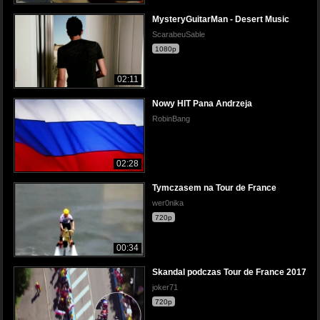
MysteryGuitarMan - Desert Music
ScarabeuSable
1080p
02:11
Nowy HIT Pana Andrzeja
RobinBang
02:28
Tymczasem na Tour de France
wer0nika
720p
00:34
Skandal podczas Tour de France 2017
joker71
720p