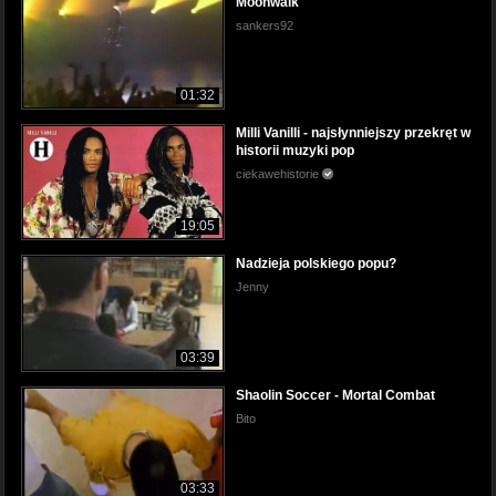
Moonwalk
sankers92
01:32
Milli Vanilli - najsłynniejszy przekręt w
historii muzyki pop
ciekawehistorie
19:05
Nadzieja polskiego popu?
Jenny
03:39
Shaolin Soccer - Mortal Combat
Bito
03:33