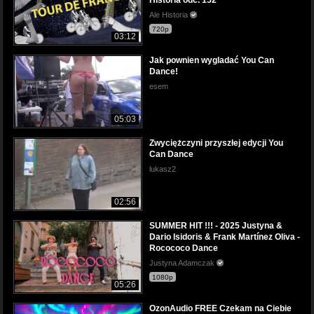
Ale Historia
720p
03:12
Jak pownien wygladać You Can
Dance!
esem
05:03
Zwyciężczyni przyszłej edycji You
Can Dance
lukasz2
02:56
SUMMER HIT !!! - 2025 Justyna &
Dario Isidoris & Frank Martínez Oliva -
Rocococo Dance
Justyna Adamczak
1080p
05:26
OzonAudio FREE Czekam na Ciebie