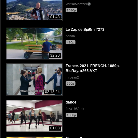
VertimMamzel
1080p
01:48
Le Zap de Spi0n n°273
honda
480p
32:20
France. 2021. FRENCH. 1080p.
BluRay. x265-VXT
mrbean2
720p
02:13:24
dance
faza1982-kk
1080p
01:08