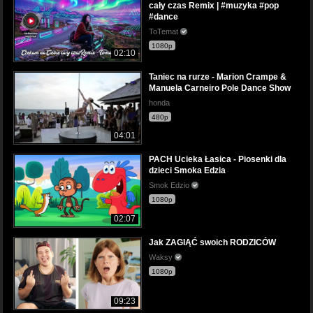
cały czas Remix | #muzyka #pop
#dance
ToTemat
1080p
02:10
Taniec na rurze - Marion Crampe &
Manuela Carneiro Pole Dance Show
honda
480p
04:01
PACH Ucieka Łasica - Piosenki dla
dzieci Smoka Edzia
Smok Edzio
1080p
02:07
Jak ZAGIĄĆ swoich RODZICÓW
Waksy
1080p
09:23