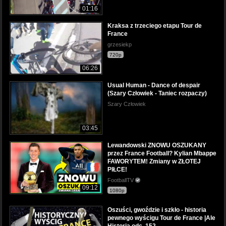
01:16
Kraksa z trzeciego etapu Tour de
France
grzesiekp
720p
06:26
Usual Human - Dance of despair
(Szary Człowiek - Taniec rozpaczy)
Szary Człowiek
03:45
Lewandowski ZNOWU OSZUKANY
przez France Football? Kylian Mbappe
FAWORYTEM! Zmiany w ZŁOTEJ
PIŁCE!
FootballTV
09:12
1080p
Oszuści, gwoździe i szkło - historia
pewnego wyścigu Tour de France |Ale
Historia odc. 152