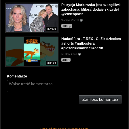
Patrycja Markowska jest szczęśliwie
zakochana: Miłość dodaje skrzydeł
@Wideoportal
Wideo Portal
1080p
02:48
NutkoSfera - T-REX - CeZik dzieciom
#shorts #nutkosfera
#piosenkidladzieci #cezik
NutkoSfera
480p
00:39
Komentarze
Zamieść komentarz