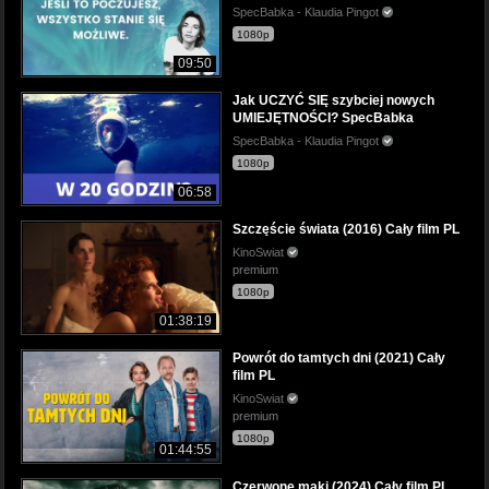
SpecBabka - Klaudia Pingot
1080p
09:50
Jak UCZYĆ SIĘ szybciej nowych
UMIEJĘTNOŚCI? SpecBabka
SpecBabka - Klaudia Pingot
1080p
06:58
Szczęście świata (2016) Cały film PL
KinoSwiat
premium
1080p
01:38:19
Powrót do tamtych dni (2021) Cały
film PL
KinoSwiat
premium
1080p
01:44:55
Czerwone maki (2024) Cały film PL