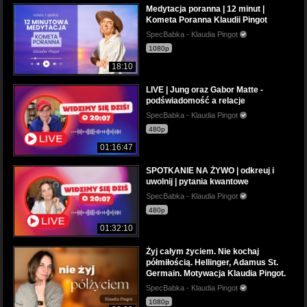
Medytacja poranna | 12 minut |
Kometa Poranna Klaudii Pingot
SpecBabka - Klaudia Pingot
1080p
18:10
LIVE | Jung oraz Gabor Matte -
podświadomość a relacje
SpecBabka - Klaudia Pingot
480p
01:16:47
SPOTKANIE NA ŻYWO | odkreuj i
uwolnij | pytania kwantowe
SpecBabka - Klaudia Pingot
480p
01:32:10
Żyj całym życiem. Nie kochaj
półmiłością. Hellinger, Adamus St.
Germain. Motywacja Klaudia Pingot.
SpecBabka - Klaudia Pingot
1080p