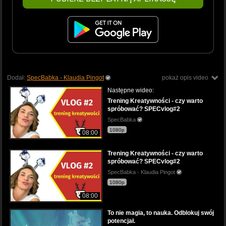
Dodał:
SpecBabka - Klaudia Pingot
pokaż opis video
Następne wideo:
Trening Kreatywności - czy warto
spróbować? SPECvlog#2
SpecBabka
1080p
08:00
Trening Kreatywności - czy warto
spróbować? SPECvlog#2
SpecBabka - Klaudia Pingot
1080p
08:00
To nie magia, to nauka. Odblokuj swój
potencjał.