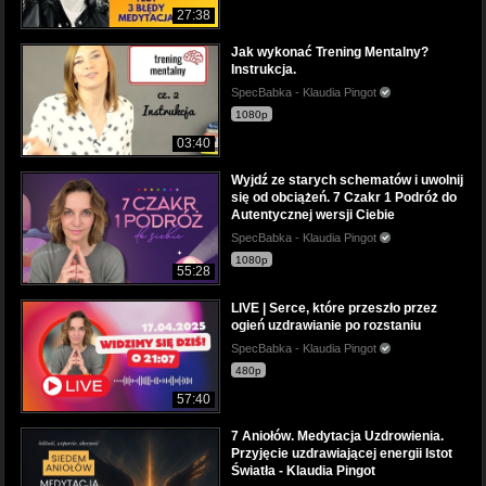
27:38
Jak wykonać Trening Mentalny?
Instrukcja.
SpecBabka - Klaudia Pingot
1080p
03:40
Wyjdź ze starych schematów i uwolnij
się od obciążeń. 7 Czakr 1 Podróż do
Autentycznej wersji Ciebie
SpecBabka - Klaudia Pingot
1080p
55:28
LIVE | Serce, które przeszło przez
ogień uzdrawianie po rozstaniu
SpecBabka - Klaudia Pingot
480p
57:40
7 Aniołów. Medytacja Uzdrowienia.
Przyjęcie uzdrawiającej energii Istot
Światła - Klaudia Pingot