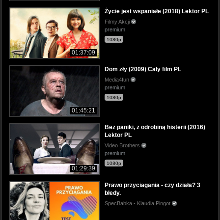
Życie jest wspaniałe (2018) Lektor PL
Filmy Akcji
premium
1080p
01:37:09
Dom zły (2009) Cały film PL
Media4fun
premium
1080p
01:45:21
Bez paniki, z odrobiną histerii (2016)
Lektor PL
Video Brothers
premium
1080p
01:29:39
Prawo przyciagania - czy działa? 3
błedy.
SpecBabka - Klaudia Pingot