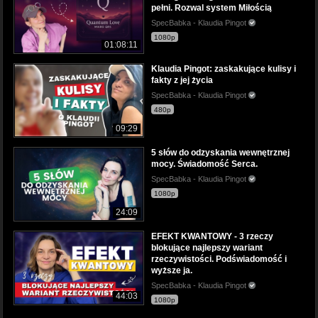
pełni. Rozwal system Miłością
SpecBabka - Klaudia Pingot
1080p
01:08:11
Klaudia Pingot: zaskakujące kulisy i
fakty z jej życia
SpecBabka - Klaudia Pingot
480p
09:29
5 słów do odzyskania wewnętrznej
mocy. Świadomość Serca.
SpecBabka - Klaudia Pingot
1080p
24:09
EFEKT KWANTOWY - 3 rzeczy
blokujące najlepszy wariant
rzeczywistości. Podświadomość i
wyższe ja.
SpecBabka - Klaudia Pingot
44:03
1080p