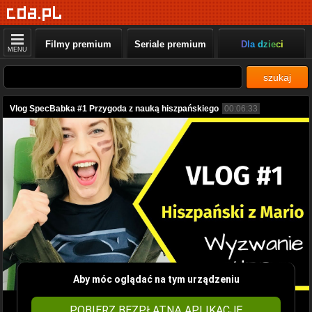
Filmy premium
Seriale premium
Dla dzieci
MENU
szukaj
Vlog SpecBabka #1 Przygoda z nauką hiszpańskiego
00:06:33
Aby móc oglądać na tym urządzeniu
POBIERZ BEZPŁATNĄ APLIKACJĘ