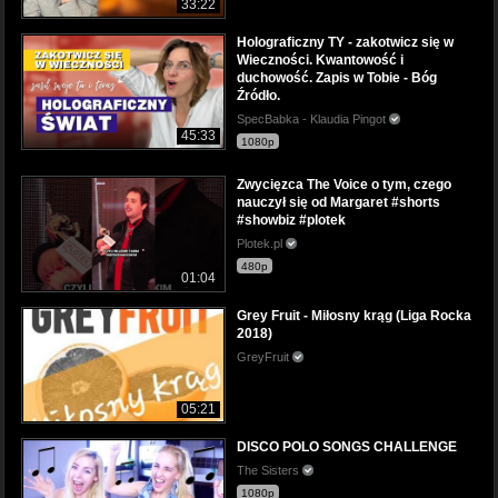
33:22
Holograficzny TY - zakotwicz się w
Wieczności. Kwantowość i
duchowość. Zapis w Tobie - Bóg
Źródło.
SpecBabka - Klaudia Pingot
45:33
1080p
Zwycięzca The Voice o tym, czego
nauczył się od Margaret #shorts
#showbiz #plotek
Plotek.pl
480p
01:04
Grey Fruit - Miłosny krąg (Liga Rocka
2018)
GreyFruit
05:21
DISCO POLO SONGS CHALLENGE
The Sisters
1080p