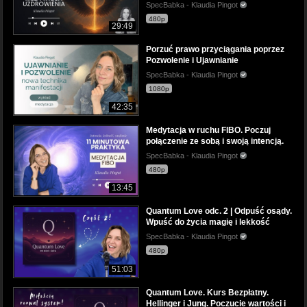
SpecBabka - Klaudia Pingot
480p
29:49
Porzuć prawo przyciągania poprzez
Pozwolenie i Ujawnianie
SpecBabka - Klaudia Pingot
1080p
42:35
Medytacja w ruchu FIBO. Poczuj
połączenie ze sobą i swoją intencją.
SpecBabka - Klaudia Pingot
480p
13:45
Quantum Love odc. 2 | Odpuść osądy.
Wpuść do życia magię i lekkość
SpecBabka - Klaudia Pingot
480p
51:03
Quantum Love. Kurs Bezpłatny.
Hellinger i Jung. Poczucie wartości i