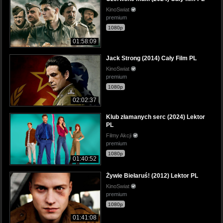
KinoSwiat
premium
1080p
01:58:09
Jack Strong (2014) Cały Film PL
KinoSwiat
premium
1080p
02:02:37
Klub złamanych serc (2024) Lektor
PL
Filmy Akcji
premium
1080p
01:40:52
Żywie Biełaruś! (2012) Lektor PL
KinoSwiat
premium
1080p
01:41:08