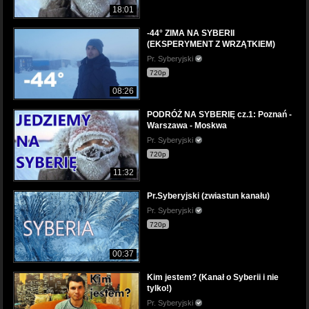
18:01
-44° ZIMA NA SYBERII
(EKSPERYMENT Z WRZĄTKIEM)
Pr. Syberyjski
720p
08:26
PODRÓŻ NA SYBERIĘ cz.1: Poznań -
Warszawa - Moskwa
Pr. Syberyjski
720p
11:32
Pr.Syberyjski (zwiastun kanału)
Pr. Syberyjski
720p
00:37
Kim jestem? (Kanał o Syberii i nie
tylko!)
Pr. Syberyjski