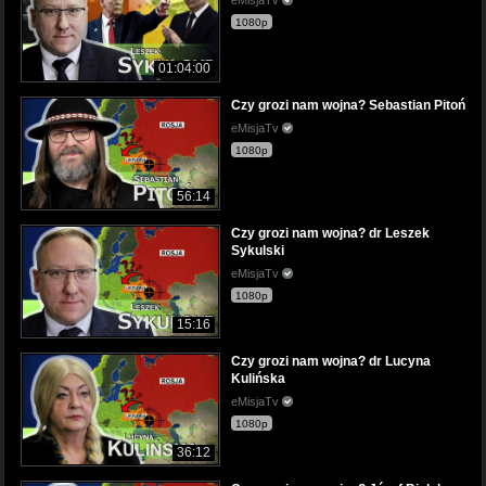
1080p
01:04:00
Czy grozi nam wojna? Sebastian Pitoń
eMisjaTv
1080p
56:14
Czy grozi nam wojna? dr Leszek
Sykulski
eMisjaTv
1080p
15:16
Czy grozi nam wojna? dr Lucyna
Kulińska
eMisjaTv
1080p
36:12