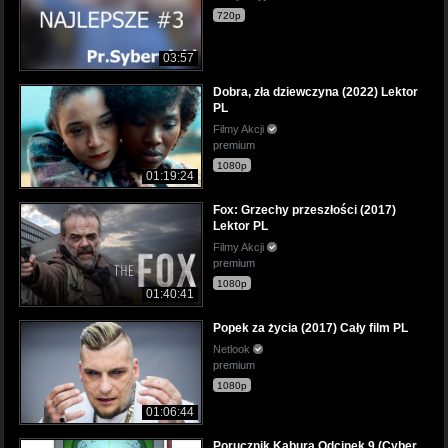
720p
03:57
Dobra, zła dziewczyna (2022) Lektor
PL
Filmy Akcji
premium
1080p
01:19:24
Fox: Grzechy przeszłości (2017)
Lektor PL
Filmy Akcji
premium
1080p
01:40:41
Popek za życia (2017) Cały film PL
Netlook
premium
1080p
01:06:44
Porucznik Kabura Odcinek 9 (Cyber