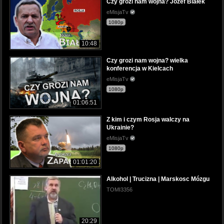
Czy grozi nam wojna? Józef Białek
eMisjaTv
1080p
10:48
Czy grozi nam wojna? wielka
konferencja w Kielcach
eMisjaTv
1080p
01:06:51
Z kim i czym Rosja walczy na
Ukrainie?
eMisjaTv
1080p
01:01:20
Alkohol | Trucizna | Marskosc Mózgu
TOMI3356
20:29