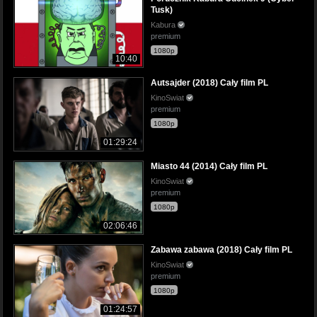
Tusk)
Kabura
premium
1080p
10:40
Autsajder (2018) Cały film PL
KinoSwiat
premium
1080p
01:29:24
Miasto 44 (2014) Cały film PL
KinoSwiat
premium
1080p
02:06:46
Zabawa zabawa (2018) Cały film PL
KinoSwiat
premium
1080p
01:24:57