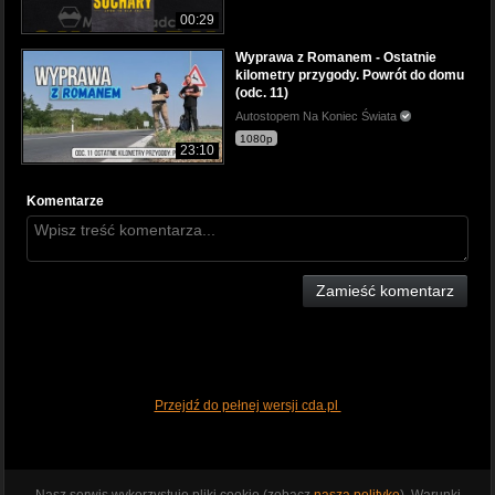
00:29
Wyprawa z Romanem - Ostatnie
kilometry przygody. Powrót do domu
(odc. 11)
Autostopem Na Koniec Świata
1080p
23:10
Komentarze
Zamieść komentarz
Przejdź do pełnej wersji cda.pl
Nasz serwis wykorzystuje pliki cookie (zobacz
naszą politykę
). Warunki