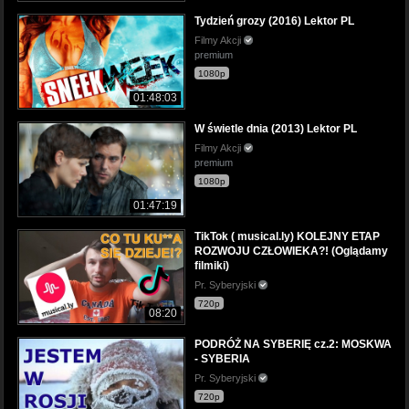
Tydzień grozy (2016) Lektor PL
Filmy Akcji
premium
1080p
01:48:03
W świetle dnia (2013) Lektor PL
Filmy Akcji
premium
1080p
01:47:19
TikTok ( musical.ly) KOLEJNY ETAP
ROZWOJU CZŁOWIEKA?! (Oglądamy
filmiki)
Pr. Syberyjski
720p
08:20
PODRÓŻ NA SYBERIĘ cz.2: MOSKWA
- SYBERIA
Pr. Syberyjski
720p