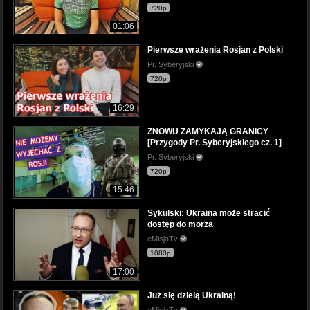
720p
01:06
Pierwsze wrażenia Rosjan z Polski
Pr. Syberyjski
720p
16:29
ZNOWU ZAMYKAJĄ GRANICY
[Przygody Pr. Syberyjskiego cz. 1]
Pr. Syberyjski
720p
15:46
Sykulski: Ukraina może stracić
dostęp do morza
eMisjaTv
1080p
17:00
Już się dzielą Ukrainą!
eMisjaTv