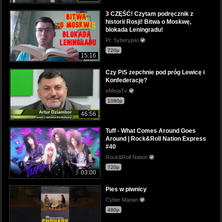
3 CZĘŚĆ! Czytam podręcznik z
historii Rosji! Bitwa o Moskwę,
blokada Leningradu!
Pr. Syberyjski
720p
15:16
Czy PiS zepchnie pod próg Lewicę i
Konfederację?
eMisjaTv
1080p
46:56
Tuff - What Comes Around Goes
Around | Rock&Roll Nation Express
#40
Rock&Roll Nation
720p
03:00
Pies w piwnicy
Cyber Marian
480p