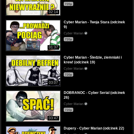
720p
02:14
Cyber Marian - Twoja Stara (odcinek
9)
Cyber Marian
720p
01:37
Cyber Marian - Śledzie, ziemniaki i
krew! (odcinek 19)
Cyber Marian
720p
03:07
DOBRANOC - Cyber Serial (odcinek
26)
Cyber Marian
720p
03:47
Dupery - Cyber Marian (odcinek 22)