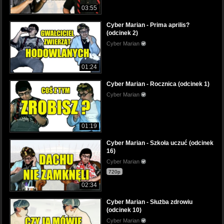
03:55
Cyber Marian - Prima aprilis?
(odcinek 2)
Cyber Marian
01:24
Cyber Marian - Rocznica (odcinek 1)
Cyber Marian
01:19
Cyber Marian - Szkoła uczuć (odcinek
16)
Cyber Marian
720p
02:34
Cyber Marian - Służba zdrowiu
(odcinek 10)
Cyber Marian