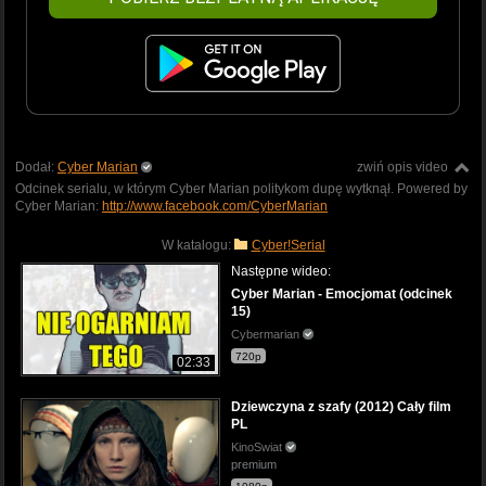
Dodał:
Cyber Marian
zwiń opis video
Odcinek serialu, w którym Cyber Marian politykom dupę wytknął. Powered by
Cyber Marian:
http://www.facebook.com/CyberMarian
W katalogu:
Cyber!Serial
Następne wideo:
Cyber Marian - Emocjomat (odcinek
15)
Cybermarian
720p
02:33
Dziewczyna z szafy (2012) Cały film
PL
KinoSwiat
premium