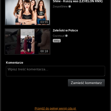
Shine - Kuszą was (LEVELON RMX)
ZespolShine
03:55
Zełeński w Polsce
Gazeta.pl
480p
00:18
Komentarze
Zamieść komentarz
Przejdź do pełnej wersji cda.pl