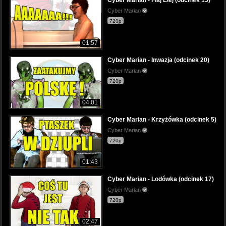
Cyber Marian - Flaj Ełej (odcinek 13)
Cyber Marian
720p
01:57
Cyber Marian - Inwazja (odcinek 20)
Cyber Marian
720p
04:01
Cyber Marian - Krzyżówka (odcinek 5)
Cyber Marian
720p
01:43
Cyber Marian - Lodówka (odcinek 17)
Cyber Marian
720p
02:47