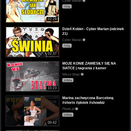
Cyber Marian
720p
02:29
Dzień Kobiet - Cyber Marian (odcinek
21)
Cyber Marian
720p
02:37
MOJE KONIE ZAWIESIŁY SIĘ NA
SIATCE | nagrania z kamer
Wisza Vlogs
1080p
10:23
Marina zachwycona Barceloną
#shorts #plotek #showbiz
Plotek.pl
1080p
00:42