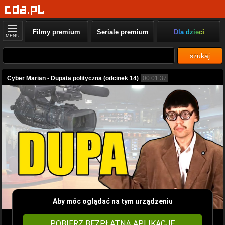
Filmy premium
Seriale premium
Dla dzieci
MENU
szukaj
Cyber Marian - Dupata polityczna (odcinek 14)
00:01:37
Aby móc oglądać na tym urządzeniu
POBIERZ BEZPŁATNĄ APLIKACJĘ