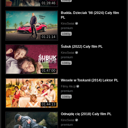
1080p
01:28:46
Budda. Dzieciak '98 (2024) Cały film
PL
KinoSwiat
premium
1080p
01:21:14
Śubuk (2022) Cały film PL
KinoSwiat
premium
1080p
01:47:00
Wesele w Toskanii (2014) Lektor PL
Filmy Akcji
premium
1080p
01:44:13
Odnajdę cię (2018) Cały film PL
KinoSwiat
premium