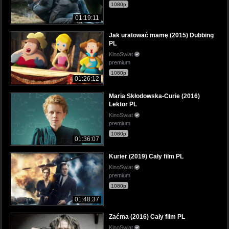
1080p
01:19:11
Jak uratować mamę (2015) Dubbing
PL
KinoSwiat
premium
1080p
01:26:12
Maria Skłodowska-Curie (2016)
Lektor PL
KinoSwiat
premium
1080p
01:36:07
Kurier (2019) Cały film PL
KinoSwiat
premium
1080p
01:48:37
Zaćma (2016) Cały film PL
KinoSwiat