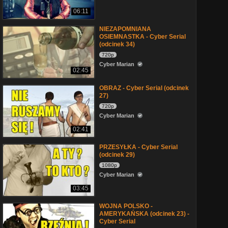
06:11
NIEZAPOMNIANA
OSIEMNASTKA - Cyber Serial
(odcinek 34)
720p
Cyber Marian
02:45
OBRAZ - Cyber Serial (odcinek
27)
720p
Cyber Marian
02:41
PRZESYŁKA - Cyber Serial
(odcinek 29)
1080p
Cyber Marian
03:45
WOJNA POLSKO -
AMERYKAŃSKA (odcinek 23) -
Cyber Serial