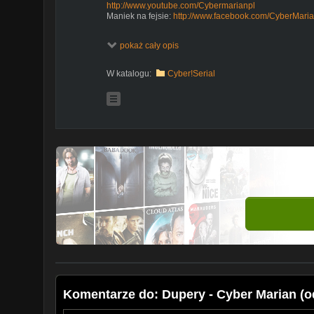
http://www.youtube.com/Cybermarianpl
Maniek na fejsie:
http://www.facebook.com/CyberMari
pokaż cały opis
W katalogu:
Cyber!Serial
Komentarze do: Dupery - Cyber Marian (o