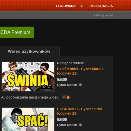
LOGOWANIE
REJESTRACJA
+ dodaj wideo
 CDA Premium
Wideo użytkowników
Następne wideo:
Dzień Kobiet - Cyber Marian
(odcinek 21)
720p
Cyber Marian
02:37
Autoodtwarzanie następnego wideo
on
DOBRANOC - Cyber Serial
(odcinek 26)
720p
Cyber Marian