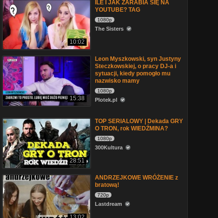
ILE I JAK ZARABIA SIĘ NA
YOUTUBE? TAG
1080p
The Sisters
10:02
Leon Myszkowski, syn Justyny
Steczkowskiej, o pracy DJ-a i
sytuacji, kiedy pomogło mu
nazwisko mamy
1080p
15:38
Plotek.pl
TOP SERIALOWY | Dekada GRY
O TRON, rok WIEDŹMINA?
1080p
300Kultura
28:51
ANDRZEJKOWE WRÓŻENIE z
bratową!
720p
Lastdream
13:02