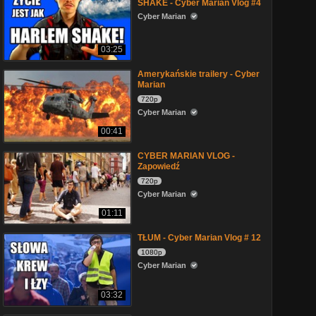
SHAKE - Cyber Marian Vlog #4
Cyber Marian
03:25
Amerykańskie trailery - Cyber
Marian
720p
Cyber Marian
00:41
CYBER MARIAN VLOG -
Zapowiedź
720p
Cyber Marian
01:11
TŁUM - Cyber Marian Vlog # 12
1080p
Cyber Marian
03:32