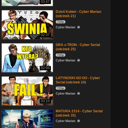
03:47
Dzień Kobiet - Cyber Marian
(odcinek 21)
720p
Cyber Marian
02:37
GRA o TRON - Cyber Serial
(odcinek 25)
720p
Cyber Marian
02:03
LATYNOSKI GO GO - Cyber
Serial (odcinek 24)
720p
Cyber Marian
03:10
MATURA 2314 - Cyber Serial
(odcinek 35)
Cyber Marian