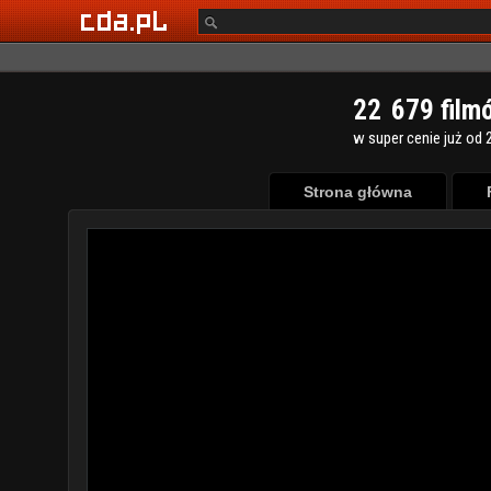
2
2
6
7
9
film
w super cenie już od 2
Strona główna