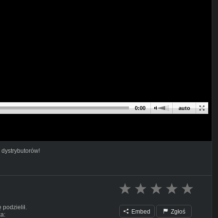
0:00
auto
 dystrybutorów!
 podzielił.
Embed
Zgłoś
a: