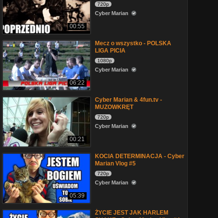
720p
Cyber Marian
00:55
Mecz o wszystko - POLSKA
LIGA PICIA
1080p
Cyber Marian
06:22
Cyber Marian & 4fun.tv -
MUZOWKRĘT
720p
Cyber Marian
00:21
KOCIA DETERMINACJA - Cyber
Marian Vlog #5
720p
Cyber Marian
05:39
ŻYCIE JEST JAK HARLEM