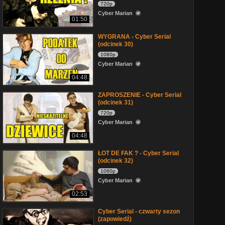
720p
Cyber Marian
01:50
WYGRANA - Cyber Serial
(odcinek 30)
1080p
Cyber Marian
04:48
ZAPROSZENIE - Cyber Serial
(odcinek 31)
720p
Cyber Marian
04:48
ŁOT DE FAK ? - Cyber Serial
(odcinek 32)
1080p
Cyber Marian
02:53
Cyber Serial - czwarty sezon
(zapowiedź)