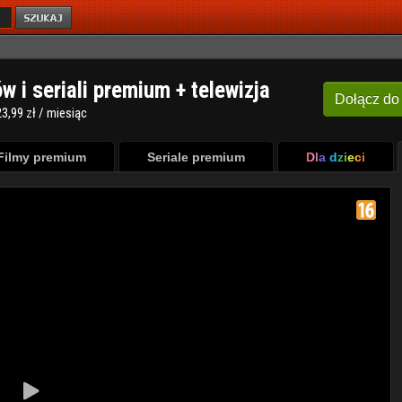
ów i seriali premium + telewizja
Dołącz
do
3,99 zł / miesiąc
Filmy premium
Seriale premium
Dla dzieci