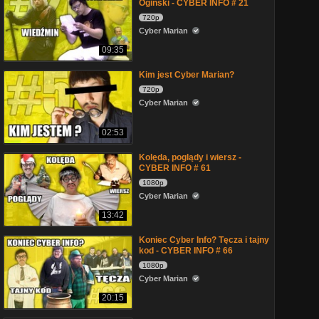
Ogiński - CYBER INFO # 21
720p
Cyber Marian
09:35
Kim jest Cyber Marian?
720p
Cyber Marian
02:53
Kolęda, poglądy i wiersz -
CYBER INFO # 61
1080p
Cyber Marian
13:42
Koniec Cyber Info? Tęcza i tajny
kod - CYBER INFO # 66
1080p
Cyber Marian
20:15