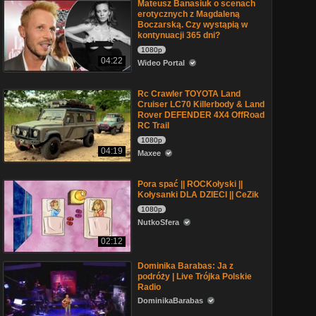
Mateusz Banasiuk o scenach
erotycznych z Magdaleną
Boczarską. Czy wystąpią w
kontynuacji 365 dni?
1080p
04:22
Wideo Portal
Rc Crawler TOYOTA Land
Cruiser LC70 Killerbody & Land
Rover DEFENDER 4X4 OffRoad
RC Trail
1080p
04:19
Maxee
Pora spać || ROCKołyski ||
Kołysanki DLA DZIECI || CeZik
1080p
NutkoSfera
02:12
Dominika Barabas: Ja z
podróży | Live Trójka Polskie
Radio
DominikaBarabas