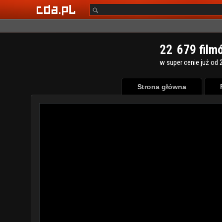
2
2
6
7
9
film
w super cenie już od 2
Strona główna