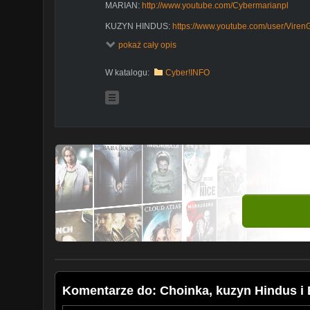
MARIAN:
http://www.youtube.com/Cybermarianpl
KUZYN HINDUS:
https://www.youtube.com/user/Viren
pokaż cały opis
EL WARIAT:
https://www.youtube.com/channel/UCu
W katalogu:
Cyber!INFO
Komentarze do: Choinka, kuzyn Hindus i 