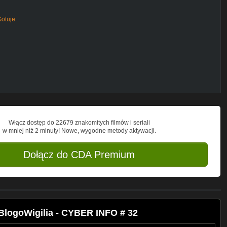
Gotuje
oXMQQup2XvNJFno422SlQ
Włącz dostęp do 22679 znakomitych filmów i seriali
w mniej niż 2 minuty! Nowe, wygodne metody aktywacji.
Dołącz do CDA Premium
BlogoWigilia - CYBER INFO # 32