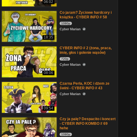
06:02
Co jaram? Życiowe hardcory i
książka - CYBER INFO # 58
1080p
Cyber Marian
18:35
CYBER INFO # 2 (żona, praca,
imię, głos i golenie wąsów)
720p
Cyber Marian
08:06
Czarna Perła, KOC i dżem ze
świni - CYBER INFO # 43
Cyber Marian
09:54
Czy ja palę? Despacito i koncert
- CYBER INFO KOMBO # 69
hehe
1080p