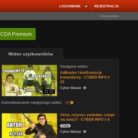
LOGOWANIE
REJESTRACJA
+ dodaj wideo
 CDA Premium
Wideo użytkowników
Następne wideo:
AdBuster i konfrontacje
komentarzy - CYBER INFO #
33
Cyber Marian
11:22
Autoodtwarzanie następnego wideo
on
Aktor, reżyser, youtuber, czego
się boisz? - CYBER INFO # 8
720p
Cyber Marian