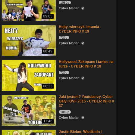
1080p
Cyber Marian
09:05
Hejty, wierszyk i mumia -
CYBER INFO # 19
720p
Cyber Marian
08:49
Hollywood, Zakopane i taniec na
rurze - CYBER INFO # 18
720p
Cyber Marian
06:23
Jaki jestem? Youtuberzy, Cyber
Gały i OVF 2015 - CYBER INFO #
37
1080p
Cyber Marian
11:46
Justin Bieber, Wiedźmin i