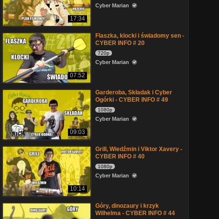
Cyber Marian
17:34
Flaszka, klocki i świadomy sen -
CYBER INFO # 20
720p
Cyber Marian
07:52
Garderoba, Składak i Cyber
Ogórki - CYBER INFO # 49
1080p
Cyber Marian
09:03
Grill, Wiedźmin i Viktor Xavery -
CYBER INFO # 40
1080p
Cyber Marian
10:14
Góry, dinozaury i krzyk
Wilhelma - CYBER INFO # 44