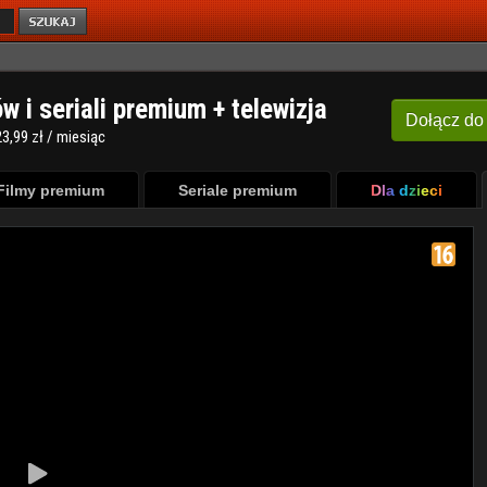
ów i seriali premium + telewizja
Dołącz
do
3,99 zł / miesiąc
Filmy premium
Seriale premium
Dla dzieci