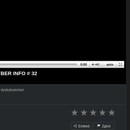
0:00
auto
CYBER INFO # 32
 dystrybutorów!
Embed
Zgłoś