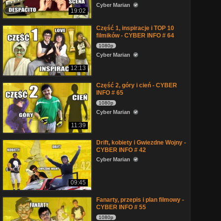
Cyber Marian
19:02
Część 1, inspiracje i TOP 10
filmików - CYBER INFO # 64
1080p
Cyber Marian
12:13
Część 2, góry i cień - CYBER
INFO # 65
1080p
Cyber Marian
11:39
Drift, kobiety i Gwiezdne Wojny -
CYBER INFO # 42
Cyber Marian
09:45
Fanarty, przepis i plan filmowy -
CYBER INFO # 55
1080p