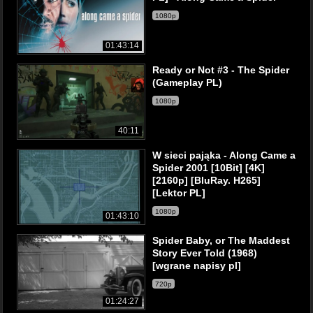
1080p
01:43:14
Ready or Not #3 - The Spider
(Gameplay PL)
1080p
40:11
W sieci pająka - Along Came a
Spider 2001 [10Bit] [4K]
[2160p] [BluRay. H265]
[Lektor PL]
1080p
01:43:10
Spider Baby, or The Maddest
Story Ever Told (1968)
[wgrane napisy pl]
720p
01:24:27