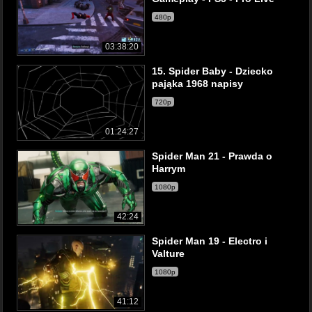
480p
03:38:20
15. Spider Baby - Dziecko
pająka 1968 napisy
720p
01:24:27
Spider Man 21 - Prawda o
Harrym
1080p
42:24
Spider Man 19 - Electro i
Valture
1080p
41:12