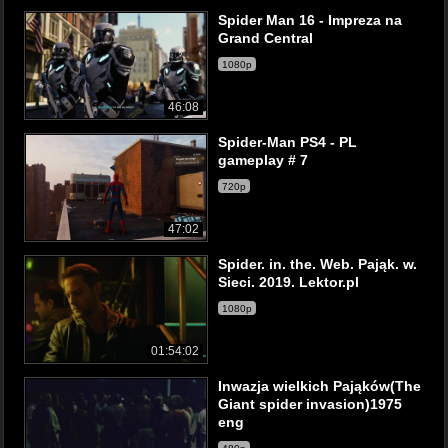
Spider Man 16 - Impreza na
Grand Central
1080p
46:08
Spider-Man PS4 - PL
gameplay # 7
720p
47:02
Spider. in. the. Web. Pająk. w.
Sieci. 2019. Lektor.pl
1080p
01:54:02
Inwazja wielkich Pająków(The
Giant spider invasion)1975
eng