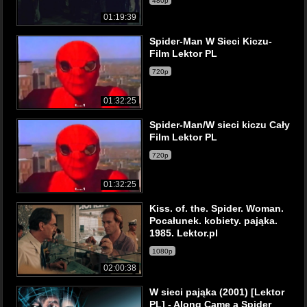
480p
01:19:39
Spider-Man W Sieci Kiczu-
Film Lektor PL
720p
01:32:25
Spider-Man/W sieci kiczu Cały
Film Lektor PL
720p
01:32:25
Kiss. of. the. Spider. Woman.
Pocałunek. kobiety. pająka.
1985. Lektor.pl
1080p
02:00:38
W sieci pająka (2001) [Lektor
PL] - AIong Came a Spider