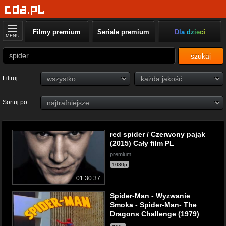
Filmy premium
Seriale premium
Dla dzieci
MENU
szukaj
Filtruj
Sortuj po
red spider / Czerwony pająk
(2015) Cały film PL
premium
1080p
01:30:37
Spider-Man - Wyzwanie
Smoka - Spider-Man- The
Dragons Challenge (1979)