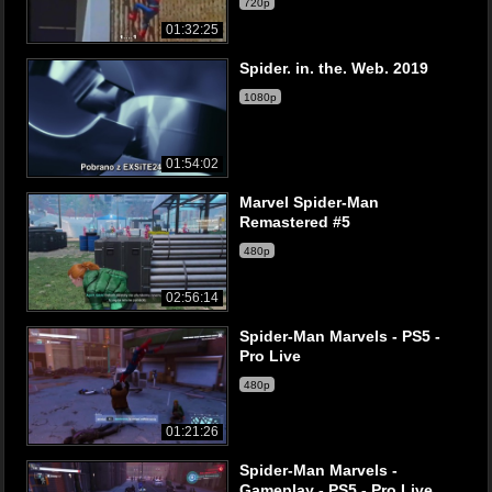
720p
01:32:25
Spider. in. the. Web. 2019
1080p
01:54:02
Marvel Spider-Man
Remastered #5
480p
02:56:14
Spider-Man Marvels - PS5 -
Pro Live
480p
01:21:26
Spider-Man Marvels -
Gameplay - PS5 - Pro Live