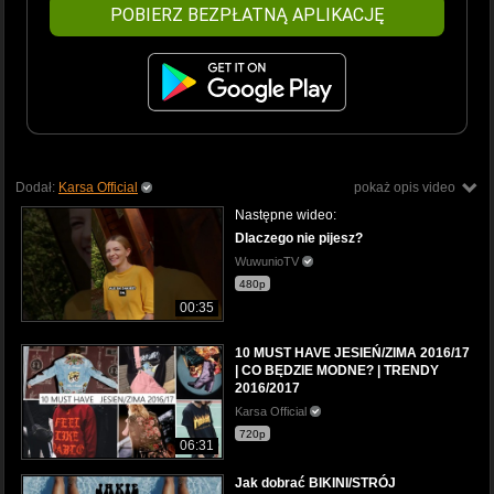
POBIERZ BEZPŁATNĄ APLIKACJĘ
Dodał:
Karsa Official
pokaż opis video
Następne wideo:
Dlaczego nie pijesz?
WuwunioTV
480p
00:35
10 MUST HAVE JESIEŃ/ZIMA 2016/17
| CO BĘDZIE MODNE? | TRENDY
2016/2017
Karsa Official
720p
06:31
Jak dobrać BIKINI/STRÓJ