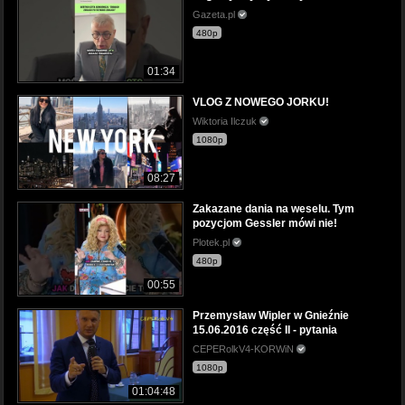
Gazeta.pl
480p
01:34
VLOG Z NOWEGO JORKU!
Wiktoria Ilczuk
1080p
08:27
Zakazane dania na weselu. Tym
pozycjom Gessler mówi nie!
Plotek.pl
480p
00:55
Przemysław Wipler w Gnieźnie
15.06.2016 część II - pytania
CEPERolkV4-KORWiN
1080p
01:04:48