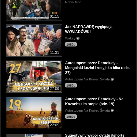
RobinBang
01:15
Jak NAPRAWDĘ wyglądają
WYWIADÓWKI
Waksy
1080p
11:31
Autostopem przez Demoludy -
Mongolski kozioł i rosyjska biba (odc.
27)
Autostopem Na Koniec Świata
1080p
27:09
Autostopem przez Demoludy - Na
Kazachskim stepie (odc. 19)
Autostopem Na Koniec Świata
1080p
22:09
Sugestywny wybór cytatu #shorts