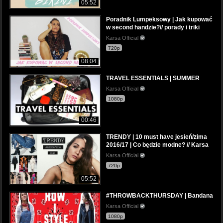
05:52
Poradnik Lumpeksowy | Jak kupować
w second handzie?// porady i triki
Karsa Official
720p
08:04
TRAVEL ESSENTIALS | SUMMER
Karsa Official
1080p
00:46
TRENDY | 10 must have jesień/zima
2016/17 | Co będzie modne? // Karsa
Karsa Official
720p
05:52
#THROWBACKTHURSDAY | Bandana
Karsa Official
1080p