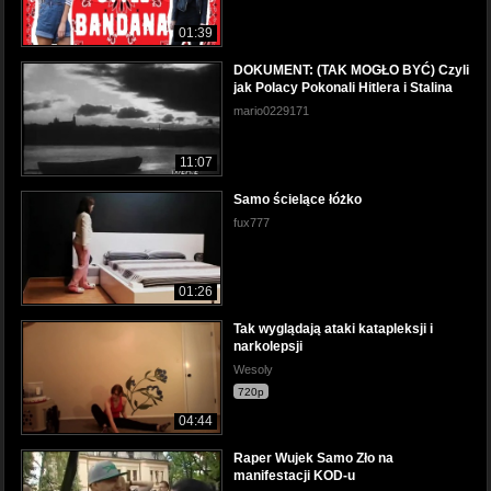
01:39
DOKUMENT: (TAK MOGŁO BYĆ) Czyli
jak Polacy Pokonali Hitlera i Stalina
mario0229171
11:07
Samo ścielące łóżko
fux777
01:26
Tak wyglądają ataki katapleksji i
narkolepsji
Wesoly
720p
04:44
Raper Wujek Samo Zło na
manifestacji KOD-u