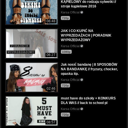
KĄPIELOWY do rodzaju sylwetki //
stroje kąpielowe 2016
Karsa Official
720p
06:48
JAK I CO KUPIĆ NA
WYPRZEDAŻACH | PORADNIK
WYPRZEDAŻOWY
Karsa Official
1080p
06:27
Jak nosić bandanę | 8 SPOSOBÓW
NA BANDANKĘ // fryzury, chocker,
opaska itp.
Karsa Official
720p
02:46
must have do szkoły + KONKURS
DLA WAS // back to school pl
Karsa Official
720p
08:57