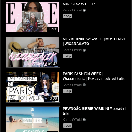
MÓJ STAŻ W ELLE!
Karsa Official
720p
11:28
NIEZBĘDNIKI W SZAFIE | MUST HAVE
| WIOSNA/LATO
Karsa Official
720p
09:43
PARIS FASHION WEEK |
Wspomnienia | Pokazy mody od kulis
Karsa Official
720p
13:28
PEWNOŚĆ SIEBIE W BIKINI // porady i
triki
Karsa Official
720p