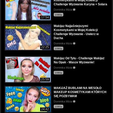
Kosmetykami w Mojej Kolekcji
Challenge Wyzwanie Karyna + Solara
Dominika Mizia
1080p
17:54
Makijaz Najjaśniejszymi
Kosmetykami w Mojej Kolekcji
Challenge Wyzwanie - Uwierz w
Ducha
Dominika Mizia
22:25
1080p
Makijaz Od Tyłu - Challenge Makijaż
Na Opak - Wasze Wyzwanie!
Dominika Mizia
1080p
25:59
MAKIJAŻ BUBLAMI NA WESOŁO
MAKEUP KOSMETYKAMI KTÓRYCH
SIĘ POZBYWAM
Dominika Mizia
1080p
24:42