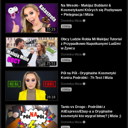
Na Wesoło - Makijaz Bublami &
Kosmetykami Których się Pozbywam
+ Pielęgnacja I Mizia
Dominika Mizia
1080p
35:23
Obcy Ludzie Robia Mi Makijaz Tutorial
z Przypadkowo Napotkanymi Ludźmi
w Żywcu
Dominika Mizia
1080p
25:51
Pół na Pół - Oryginalne Kosmetyki
Kontra Podrobki - 7h Test I Mizia
Dominika Mizia
1080p
28:18
Tanio vs Drogo - Podróbki z
AliEspress/Ebay-a a Oryginalne
kosmetyki kto wygrał bitwę? | Mizia ;)
Dominika Mizia
720p