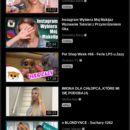
Dominika Mizia
1080p
23:22
Instagram Wybiera Moj Makijaz
Wyzwanie Tutorial z Przymróżeniem
Oka
Dominika Mizia
1080p
26:44
Pet Shop Week #66 - Ferie LPS u Zazy
Dziecko TV
1080p
17:16
IMIONA DLA CHŁOPCA, KTÓRE MI
SIĘ PODOBAJĄ
Słodka Ada
480p
00:15
o BLONDYNCE - Suchary #262
Cyber Marian