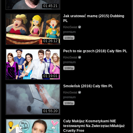
01:45:21
Jak uratować mamę (2015) Dubbing
PL
KinoSwiat
premium
1080p
01:26:12
Pech to nie grzech (2018) Cały film PL
KinoSwiat
premium
1080p
01:19:01
Smoleńsk (2016) Cały film PL
KinoSwiat
premium
1080p
01:55:20
Cały Makijaz Kosmetykami NIE
testowanymi Na ZwierzętachMakijaż
Cruelty Free