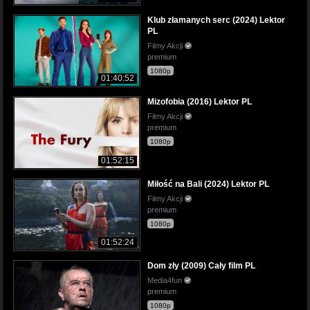
Klub złamanych serc (2024) Lektor
PL
Filmy Akcji
premium
1080p
01:40:52
Mizofobia (2016) Lektor PL
Filmy Akcji
premium
1080p
01:52:15
Miłość na Bali (2024) Lektor PL
Filmy Akcji
premium
1080p
01:52:24
Dom zły (2009) Cały film PL
Media4fun
premium
1080p