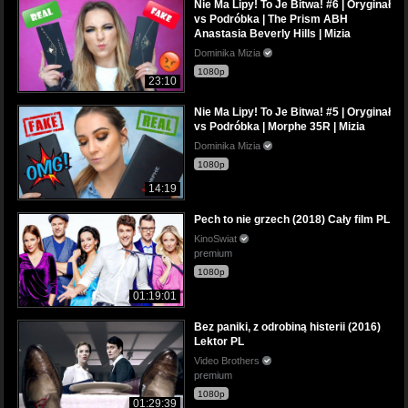
Nie Ma Lipy! To Je Bitwa! #6 | Oryginał
vs Podróbka | The Prism ABH
Anastasia Beverly Hills | Mizia
Dominika Mizia
1080p
23:10
Nie Ma Lipy! To Je Bitwa! #5 | Oryginał
vs Podróbka | Morphe 35R | Mizia
Dominika Mizia
1080p
14:19
Pech to nie grzech (2018) Cały film PL
KinoSwiat
premium
1080p
01:19:01
Bez paniki, z odrobiną histerii (2016)
Lektor PL
Video Brothers
premium
1080p
01:29:39