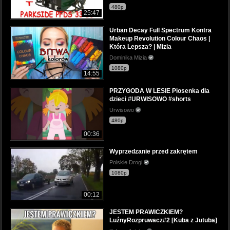
480p
25:47
Urban Decay Full Spectrum Kontra
Makeup Revolution Colour Chaos |
Która Lepsza? | Mizia
Dominika Mizia
1080p
14:55
PRZYGODA W LESIE Piosenka dla
dzieci #URWISOWO #shorts
Urwisowo
480p
00:36
Wyprzedzanie przed zakrętem
Polskie Drogi
1080p
00:12
JESTEM PRAWICZKIEM?
LuźnyRozpruwacz#2 [Kuba z Jutuba]