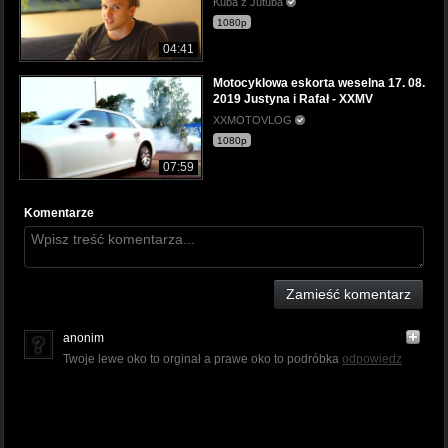
Kuba z Jutuba
1080p
04:41
Motocyklowa eskorta weselna 17. 08.
2019 Justyna i Rafał - XXMV
XXMOTOVLOG
1080p
07:59
Komentarze
Zamieść komentarz
anonim
Twoje lewe oko to orginał a prawe oko to podróbka
odpowiedz