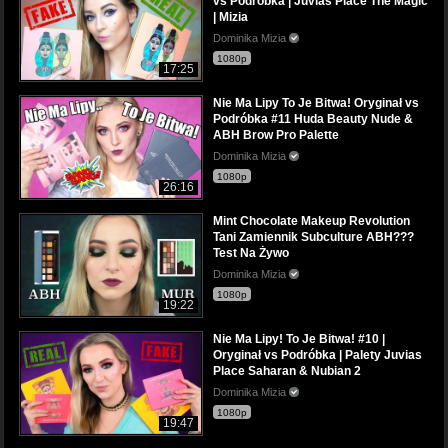
vs Podróbka | Juvias Place The Magic
| Mizia
Dominika Mizia
1080p
17:25
Nie Ma Lipy To Je Bitwa! Oryginał vs
Podróbka #11 Huda Beauty Nude &
ABH Brow Pro Palette
Dominika Mizia
1080p
26:16
Mint Chocolate Makeup Revolution
Tani Zamiennik Subculture ABH???
Test Na Żywo
Dominika Mizia
1080p
19:22
Nie Ma Lipy! To Je Bitwa! #10 |
Oryginał vs Podróbka | Palety Juvias
Place Saharan & Nubian 2
Dominika Mizia
1080p
19:47