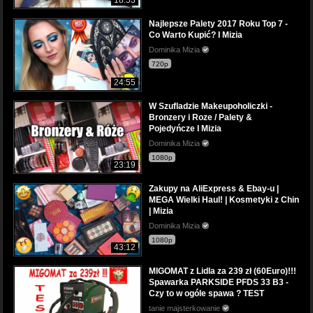
Najlepsze Palety 2017 Roku Top 7 -
Co Warto Kupić? I Mizia
Dominika Mizia
720p
24:55
W Szufladzie Makeupoholiczki -
Bronzery i Roze / Palety &
Pojedyńcze I Mizia
Dominika Mizia
1080p
23:19
Zakupy na AliExpress & Ebay-u |
MEGA Wielki Haul! | Kosmetyki z Chin
| Mizia
Dominika Mizia
1080p
43:12
MIGOMAT z Lidla za 239 zł (60Euro)!!!
Spawarka PARKSIDE PFDS 33 B3 -
Czy to w ogóle spawa ? TEST
tanie majsterkowanie