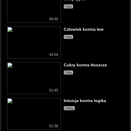
720p
49:30
Człowiek kontra lew
720p
43:54
Cukry kontra tłuszcze
720p
51:45
Intuicja kontra logika
1080p
51:38