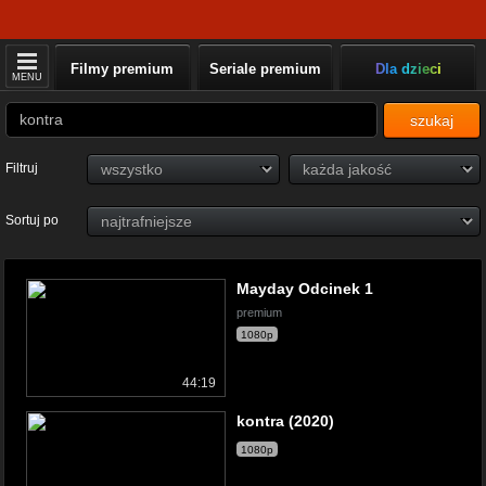
Filmy premium
Seriale premium
Dla dzieci
MENU
szukaj
Filtruj
Sortuj po
Mayday Odcinek 1
premium
1080p
44:19
kontra (2020)
1080p