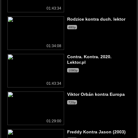
01:43:34
Rodzice kontra duch. lektor
480p
01:34:08
Contra. Kontra. 2020.
Lektor.pl
1080p
01:43:34
Viktor Orbán kontra Europa
720p
01:29:00
Freddy Kontra Jason (2003)