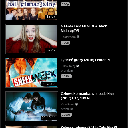
720p
13:57
NAGRAŁAM FILM DLA Avon
MakeupTV!
Lastdream
720p
02:42
Tydzień grozy (2016) Lektor PL
Filmy Akcji
premium
1080p
01:48:03
Człowiek z magicznym pudełkiem
(2017) Cały film PL
KinoSwiat
premium
1080p
01:40:44
Zabawa zabawa (2018) Cały film PL