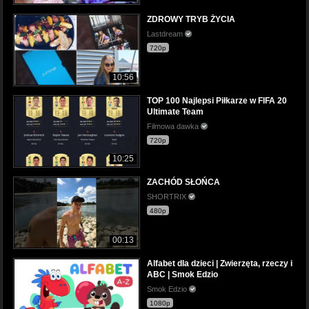
ZDROWY TRYB ŻYCIA
Lastdream
720p
10:56
TOP 100 Najlepsi Piłkarze w FIFA 20
Ultimate Team
Filmowa dawka
720p
10:25
ZACHÓD SŁOŃCA
SHORTRIX
480p
00:13
Alfabet dla dzieci | Zwierzęta, rzeczy i
ABC | Smok Edzio
Smok Edzio
1080p