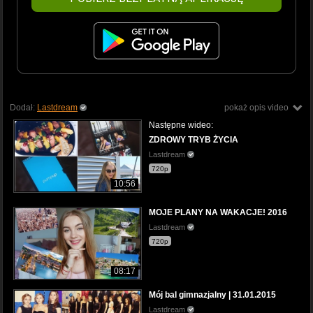
Dodał:
Lastdream
pokaż opis video
Następne wideo:
ZDROWY TRYB ŻYCIA
Lastdream
720p
10:56
MOJE PLANY NA WAKACJE! 2016
Lastdream
720p
08:17
Mój bal gimnazjalny | 31.01.2015
Lastdream