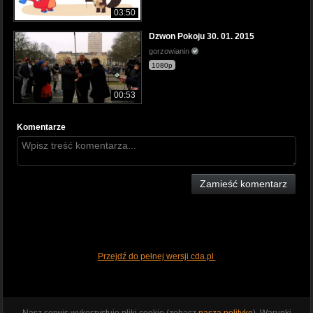
03:50
Dzwon Pokoju 30. 01. 2015
gorzowianin
1080p
00:53
Komentarze
Zamieść komentarz
Przejdź do pełnej wersji cda.pl
Nasz serwis wykorzystuje pliki cookie (zobacz
naszą politykę
). Warunki