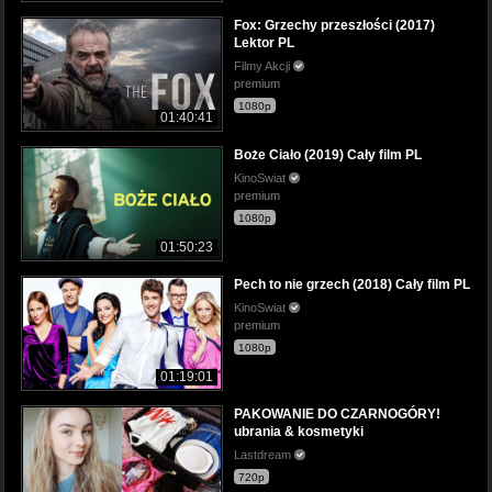
Fox: Grzechy przeszłości (2017)
Lektor PL
Filmy Akcji
premium
1080p
01:40:41
Boże Ciało (2019) Cały film PL
KinoSwiat
premium
1080p
01:50:23
Pech to nie grzech (2018) Cały film PL
KinoSwiat
premium
1080p
01:19:01
PAKOWANIE DO CZARNOGÓRY!
ubrania & kosmetyki
Lastdream
720p