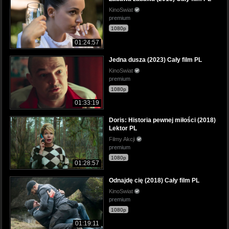
KinoSwiat
premium
1080p
01:24:57
Jedna dusza (2023) Cały film PL
KinoSwiat
premium
1080p
01:33:19
Doris: Historia pewnej miłości (2018)
Lektor PL
Filmy Akcji
premium
1080p
01:28:57
Odnajdę cię (2018) Cały film PL
KinoSwiat
premium
1080p
01:19:11