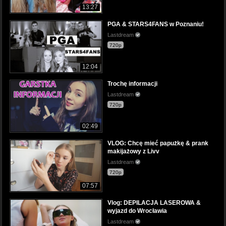
13:27
PGA & STARS4FANS w Poznaniu!
Lastdream
720p
12:04
Trochę informacji
Lastdream
720p
02:49
VLOG: Chcę mieć papużkę & prank
makijażowy z Livv
Lastdream
720p
07:57
Vlog: DEPILACJA LASEROWA &
wyjazd do Wrocławia
Lastdream