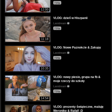
720p
12:00
VLOG: dzień w Hiszpanii
Lastdream
720p
11:18
VLOG: Nowe Paznokcie & Zakupy
Lastdream
720p
10:35
VLOG: nowy piesio, grupa na fb &
moje rzeczy do szkoły
Lastdream
720p
14:54
VLOG: prezenty świąteczne, maluję
Weronikę & Rafał! :D