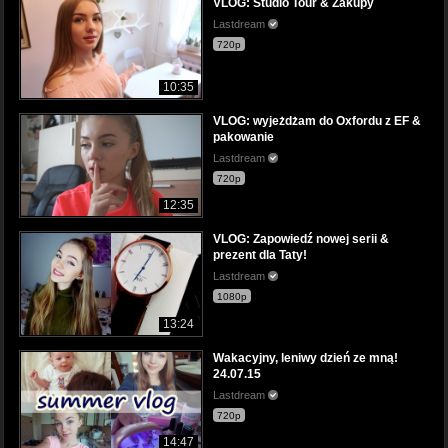
VLOG: Studio Tour & Zakupy
Lastdream
720p
10:35
VLOG: wyjeżdżam do Oxfordu z EF &
pakowanie
Lastdream
720p
12:35
VLOG: Zapowiedź nowej serii &
prezent dla Taty!
Lastdream
1080p
13:24
Wakacyjny, leniwy dzień ze mną!
24.07.15
Lastdream
720p
14:47