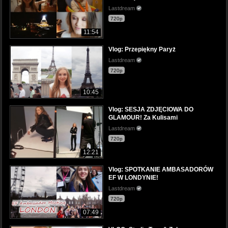
Lastdream
720p
11:54
Vlog: Przepiękny Paryż
Lastdream
720p
10:45
Vlog: SESJA ZDJĘCIOWA DO
GLAMOUR! Za Kulisami
Lastdream
720p
12:21
Vlog: SPOTKANIE AMBASADORÓW
EF W LONDYNIE!
Lastdream
720p
07:49