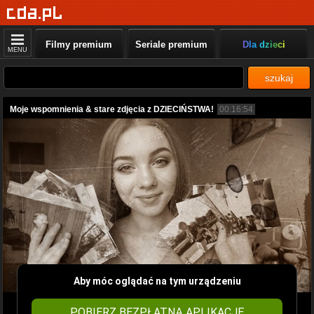
Filmy premium
Seriale premium
Dla dzieci
MENU
szukaj
Moje wspomnienia & stare zdjęcia z DZIECIŃSTWA!
00:16:54
Aby móc oglądać na tym urządzeniu
POBIERZ BEZPŁATNĄ APLIKACJĘ